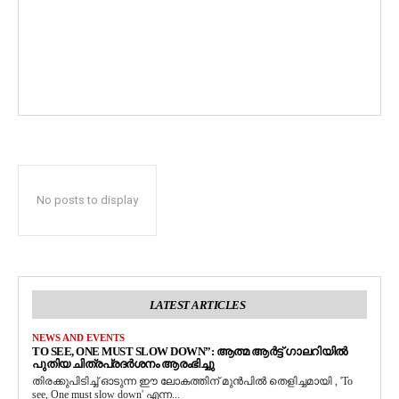
No posts to display
LATEST ARTICLES
NEWS AND EVENTS
TO SEE, ONE MUST SLOW DOWN”: ആത്മ ആർട്ട് ഗാലറിയിൽ
പുതിയ ചിത്രപ്രദർശനം ആരംഭിച്ചു
തിരക്കുപിടിച്ച് ഓടുന്ന ഈ ലോകത്തിന് മുൻപിൽ തെളിച്ചമായി , 'To
see, One must slow down' എന്ന...