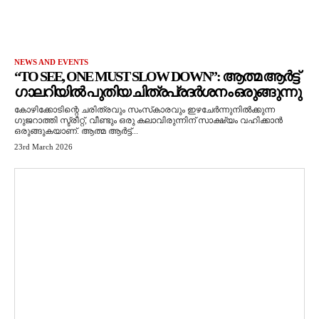
NEWS AND EVENTS
“TO SEE, ONE MUST SLOW DOWN”: ആത്മ ആർട്ട്
ഗാലറിയിൽ പുതിയ ചിത്രപ്രദർശനം ഒരുങ്ങുന്നു
കോഴിക്കോടിന്റെ ചരിത്രവും സംസ്‌കാരവും ഇഴചേർന്നുനിൽക്കുന്ന
ഗുജറാത്തി സ്ട്രീറ്റ്, വീണ്ടും ഒരു കലാവിരുന്നിന് സാക്ഷ്യം വഹിക്കാൻ
ഒരുങ്ങുകയാണ്. ആത്മ ആർട്ട്...
23rd March 2026