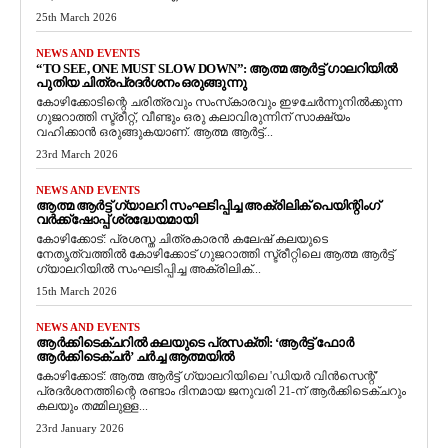
25th March 2026
NEWS AND EVENTS
“TO SEE, ONE MUST SLOW DOWN”: ആത്മ ആർട്ട് ഗാലറിയിൽ
പുതിയ ചിത്രപ്രദർശനം ഒരുങ്ങുന്നു
കോഴിക്കോടിന്റെ ചരിത്രവും സംസ്‌കാരവും ഇഴചേർന്നുനിൽക്കുന്ന
ഗുജറാത്തി സ്ട്രീറ്റ്, വീണ്ടും ഒരു കലാവിരുന്നിന് സാക്ഷ്യം
വഹിക്കാൻ ഒരുങ്ങുകയാണ്. ആത്മ ആർട്ട്...
23rd March 2026
NEWS AND EVENTS
ആത്മ ആർട്ട് ഗ്യാലറി സംഘടിപ്പിച്ച അക്രിലിക് പെയിന്റിംഗ്
വർക്ക്‌ഷോപ്പ് ശ്രദ്ധേയമായി
കോഴിക്കോട്: പ്രശസ്ത ചിത്രകാരൻ കലേഷ് കലയുടെ
നേതൃത്വത്തിൽ കോഴിക്കോട് ഗുജറാത്തി സ്ട്രീറ്റിലെ ആത്മ ആർട്ട്
ഗ്യാലറിയിൽ സംഘടിപ്പിച്ച അക്രിലിക്...
15th March 2026
NEWS AND EVENTS
ആർക്കിടെക്ചറിൽ കലയുടെ പ്രസക്തി: ‘ആർട്ട് ഫോർ
ആർക്കിടെക്ചർ’ ചർച്ച ആത്മയിൽ
​കോഴിക്കോട്: ആത്മ ആർട്ട് ഗ്യാലറിയിലെ 'ഡിയർ വിൻസെന്റ്'
പ്രദർശനത്തിന്റെ രണ്ടാം ദിനമായ ജനുവരി 21-ന് ആർക്കിടെക്ചറും
കലയും തമ്മിലുള്ള...
23rd January 2026