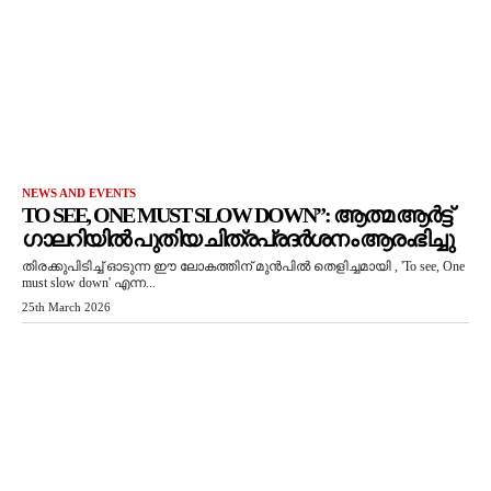
NEWS AND EVENTS
TO SEE, ONE MUST SLOW DOWN”: ആത്മ ആർട്ട്
ഗാലറിയിൽ പുതിയ ചിത്രപ്രദർശനം ആരംഭിച്ചു
തിരക്കുപിടിച്ച് ഓടുന്ന ഈ ലോകത്തിന് മുൻപിൽ തെളിച്ചമായി , 'To see, One
must slow down' എന്ന...
25th March 2026