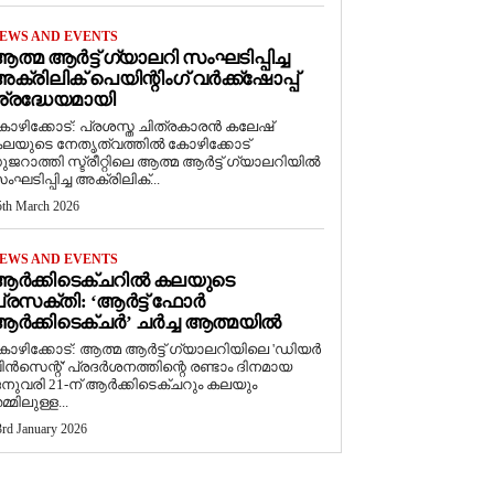
EWS AND EVENTS
ത്മ ആർട്ട് ഗ്യാലറി സംഘടിപ്പിച്ച
ക്രിലിക് പെയിന്റിംഗ് വർക്ക്‌ഷോപ്പ്
്രദ്ധേയമായി
ോഴിക്കോട്: പ്രശസ്ത ചിത്രകാരൻ കലേഷ്
ലയുടെ നേതൃത്വത്തിൽ കോഴിക്കോട്
ുജറാത്തി സ്ട്രീറ്റിലെ ആത്മ ആർട്ട് ഗ്യാലറിയിൽ
ംഘടിപ്പിച്ച അക്രിലിക്...
5th March 2026
EWS AND EVENTS
ആർക്കിടെക്ചറിൽ കലയുടെ
്രസക്തി: ‘ആർട്ട് ഫോർ
ർക്കിടെക്ചർ’ ചർച്ച ആത്മയിൽ
കോഴിക്കോട്: ആത്മ ആർട്ട് ഗ്യാലറിയിലെ 'ഡിയർ
ിൻസെന്റ്' പ്രദർശനത്തിന്റെ രണ്ടാം ദിനമായ
നുവരി 21-ന് ആർക്കിടെക്ചറും കലയും
മ്മിലുള്ള...
3rd January 2026