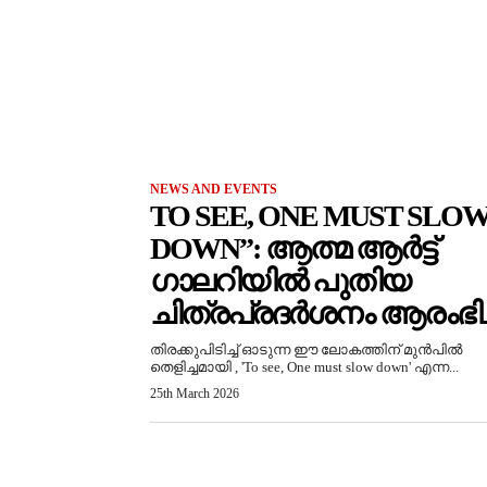
NEWS AND EVENTS
TO SEE, ONE MUST SLO
DOWN”: ആത്മ ആർട്ട്
ഗാലറിയിൽ പുതിയ
ചിത്രപ്രദർശനം ആരംഭിച്
തിരക്കുപിടിച്ച് ഓടുന്ന ഈ ലോകത്തിന് മുൻപിൽ
തെളിച്ചമായി , 'To see, One must slow down' എന്ന...
25th March 2026