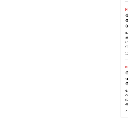
N
ആ
അ
ശ
ക
ക
ഗ
സ
1
N
പ
ആ
​
വ
ജ
ത
2