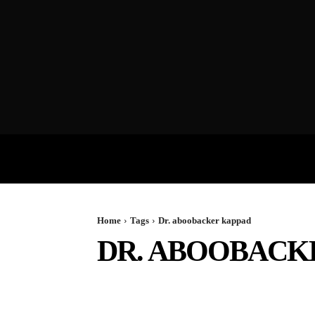
VIDEOS
P
Home
Tags
Dr. aboobacker kappad
DR. ABOOBACK