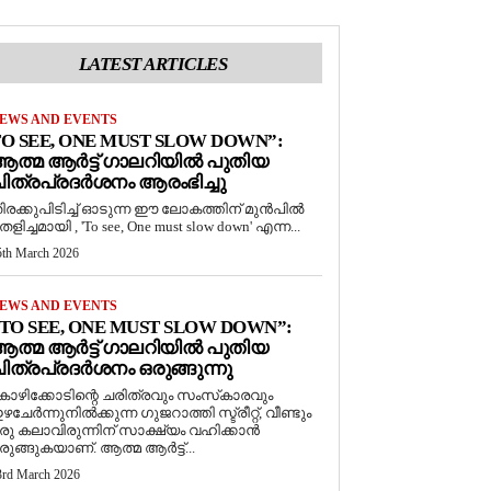
LATEST ARTICLES
EWS AND EVENTS
O SEE, ONE MUST SLOW DOWN”:
ത്മ ആർട്ട് ഗാലറിയിൽ പുതിയ
ിത്രപ്രദർശനം ആരംഭിച്ചു
ിരക്കുപിടിച്ച് ഓടുന്ന ഈ ലോകത്തിന് മുൻപിൽ
െളിച്ചമായി , 'To see, One must slow down' എന്ന...
5th March 2026
EWS AND EVENTS
TO SEE, ONE MUST SLOW DOWN”:
ത്മ ആർട്ട് ഗാലറിയിൽ പുതിയ
ിത്രപ്രദർശനം ഒരുങ്ങുന്നു
ോഴിക്കോടിന്റെ ചരിത്രവും സംസ്‌കാരവും
ഴചേർന്നുനിൽക്കുന്ന ഗുജറാത്തി സ്ട്രീറ്റ്, വീണ്ടും
രു കലാവിരുന്നിന് സാക്ഷ്യം വഹിക്കാൻ
രുങ്ങുകയാണ്. ആത്മ ആർട്ട്...
3rd March 2026