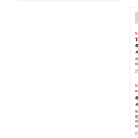
N
T
ആ
ച
ത
ത
2
N
“
ആ
ച
ക
ഇ
ഒ
ഒ
2