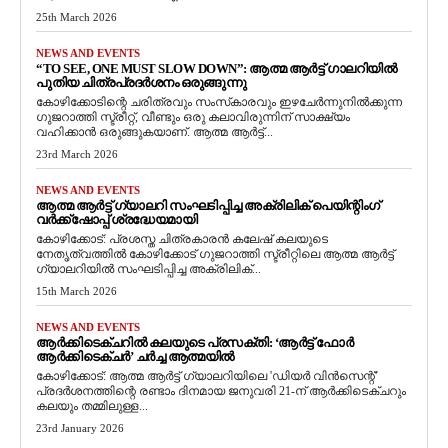
25th March 2026
NEWS AND EVENTS
“TO SEE, ONE MUST SLOW DOWN”: ആത്മ ആർട്ട് ഗാലറിയിൽ
പുതിയ ചിത്രപ്രദർശനം ഒരുങ്ങുന്നു
കോഴിക്കോടിന്റെ ചരിത്രവും സംസ്‌കാരവും ഇഴചേർന്നുനിൽക്കുന്ന
ഗുജറാത്തി സ്ട്രീറ്റ്, വീണ്ടും ഒരു കലാവിരുന്നിന് സാക്ഷ്യം
വഹിക്കാൻ ഒരുങ്ങുകയാണ്. ആത്മ ആർട്ട്...
23rd March 2026
NEWS AND EVENTS
ആത്മ ആർട്ട് ഗ്യാലറി സംഘടിപ്പിച്ച അക്രിലിക് പെയിന്റിംഗ്
വർക്ക്‌ഷോപ്പ് ശ്രദ്ധേയമായി
കോഴിക്കോട്: പ്രശസ്ത ചിത്രകാരൻ കലേഷ് കലയുടെ
നേതൃത്വത്തിൽ കോഴിക്കോട് ഗുജറാത്തി സ്ട്രീറ്റിലെ ആത്മ ആർട്ട്
ഗ്യാലറിയിൽ സംഘടിപ്പിച്ച അക്രിലിക്...
15th March 2026
NEWS AND EVENTS
ആർക്കിടെക്ചറിൽ കലയുടെ പ്രസക്തി: ‘ആർട്ട് ഫോർ
ആർക്കിടെക്ചർ’ ചർച്ച ആത്മയിൽ
​കോഴിക്കോട്: ആത്മ ആർട്ട് ഗ്യാലറിയിലെ 'ഡിയർ വിൻസെന്റ്'
പ്രദർശനത്തിന്റെ രണ്ടാം ദിനമായ ജനുവരി 21-ന് ആർക്കിടെക്ചറും
കലയും തമ്മിലുള്ള...
23rd January 2026