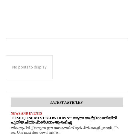
No posts to display
LATEST ARTICLES
NEWS AND EVENTS
TO SEE, ONE MUST SLOW DOWN”: ആത്മ ആർട്ട് ഗാലറിയിൽ
പുതിയ ചിത്രപ്രദർശനം ആരംഭിച്ചു
തിരക്കുപിടിച്ച് ഓടുന്ന ഈ ലോകത്തിന് മുൻപിൽ തെളിച്ചമായി , 'To
see, One must slow down' എന്ന...