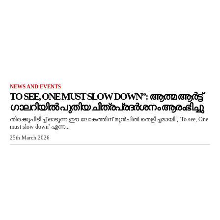
NEWS AND EVENTS
TO SEE, ONE MUST SLOW DOWN”: ആത്മ ആർട്ട്
ഗാലറിയിൽ പുതിയ ചിത്രപ്രദർശനം ആരംഭിച്ചു
തിരക്കുപിടിച്ച് ഓടുന്ന ഈ ലോകത്തിന് മുൻപിൽ തെളിച്ചമായി , 'To see, One
must slow down' എന്ന...
25th March 2026