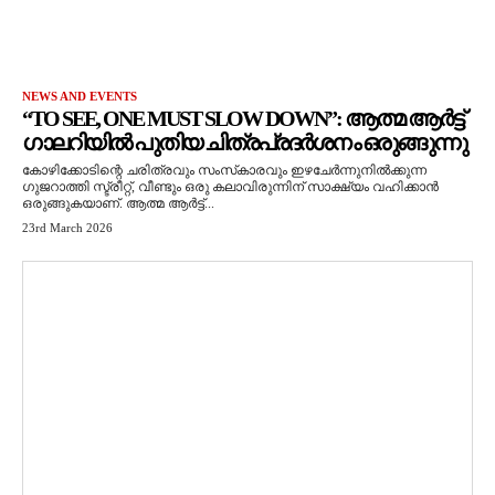
NEWS AND EVENTS
“TO SEE, ONE MUST SLOW DOWN”: ആത്മ ആർട്ട്
ഗാലറിയിൽ പുതിയ ചിത്രപ്രദർശനം ഒരുങ്ങുന്നു
കോഴിക്കോടിന്റെ ചരിത്രവും സംസ്‌കാരവും ഇഴചേർന്നുനിൽക്കുന്ന
ഗുജറാത്തി സ്ട്രീറ്റ്, വീണ്ടും ഒരു കലാവിരുന്നിന് സാക്ഷ്യം വഹിക്കാൻ
ഒരുങ്ങുകയാണ്. ആത്മ ആർട്ട്...
23rd March 2026