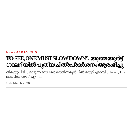
NEWS AND EVENTS
TO SEE, ONE MUST SLOW DOWN”: ആത്മ ആർട്ട്
ഗാലറിയിൽ പുതിയ ചിത്രപ്രദർശനം ആരംഭിച്ചു
തിരക്കുപിടിച്ച് ഓടുന്ന ഈ ലോകത്തിന് മുൻപിൽ തെളിച്ചമായി , 'To see, One
must slow down' എന്ന...
25th March 2026