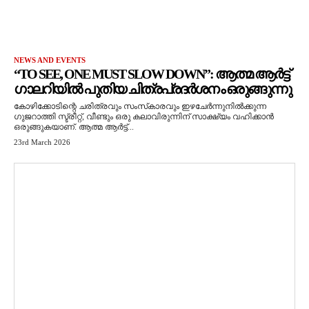
NEWS AND EVENTS
“TO SEE, ONE MUST SLOW DOWN”: ആത്മ ആർട്ട്
ഗാലറിയിൽ പുതിയ ചിത്രപ്രദർശനം ഒരുങ്ങുന്നു
കോഴിക്കോടിന്റെ ചരിത്രവും സംസ്‌കാരവും ഇഴചേർന്നുനിൽക്കുന്ന
ഗുജറാത്തി സ്ട്രീറ്റ്, വീണ്ടും ഒരു കലാവിരുന്നിന് സാക്ഷ്യം വഹിക്കാൻ
ഒരുങ്ങുകയാണ്. ആത്മ ആർട്ട്...
23rd March 2026