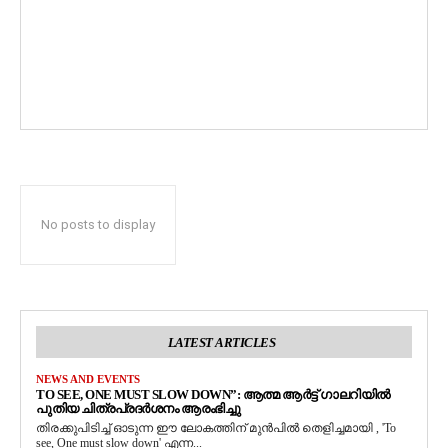
No posts to display
LATEST ARTICLES
NEWS AND EVENTS
TO SEE, ONE MUST SLOW DOWN”: ആത്മ ആർട്ട് ഗാലറിയിൽ
പുതിയ ചിത്രപ്രദർശനം ആരംഭിച്ചു
തിരക്കുപിടിച്ച് ഓടുന്ന ഈ ലോകത്തിന് മുൻപിൽ തെളിച്ചമായി , 'To
see, One must slow down' എന്ന...