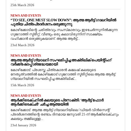
25th March 2026
NEWS AND EVENTS
“TO SEE, ONE MUST SLOW DOWN”: ആത്മ ആർട്ട് ഗാലറിയിൽ
പുതിയ ചിത്രപ്രദർശനം ഒരുങ്ങുന്നു
കോഴിക്കോടിന്റെ ചരിത്രവും സംസ്‌കാരവും ഇഴചേർന്നുനിൽക്കുന്ന
ഗുജറാത്തി സ്ട്രീറ്റ്, വീണ്ടും ഒരു കലാവിരുന്നിന് സാക്ഷ്യം
വഹിക്കാൻ ഒരുങ്ങുകയാണ്. ആത്മ ആർട്ട്...
23rd March 2026
NEWS AND EVENTS
ആത്മ ആർട്ട് ഗ്യാലറി സംഘടിപ്പിച്ച അക്രിലിക് പെയിന്റിംഗ്
വർക്ക്‌ഷോപ്പ് ശ്രദ്ധേയമായി
കോഴിക്കോട്: പ്രശസ്ത ചിത്രകാരൻ കലേഷ് കലയുടെ
നേതൃത്വത്തിൽ കോഴിക്കോട് ഗുജറാത്തി സ്ട്രീറ്റിലെ ആത്മ ആർട്ട്
ഗ്യാലറിയിൽ സംഘടിപ്പിച്ച അക്രിലിക്...
15th March 2026
NEWS AND EVENTS
ആർക്കിടെക്ചറിൽ കലയുടെ പ്രസക്തി: ‘ആർട്ട് ഫോർ
ആർക്കിടെക്ചർ’ ചർച്ച ആത്മയിൽ
​കോഴിക്കോട്: ആത്മ ആർട്ട് ഗ്യാലറിയിലെ 'ഡിയർ വിൻസെന്റ്'
പ്രദർശനത്തിന്റെ രണ്ടാം ദിനമായ ജനുവരി 21-ന് ആർക്കിടെക്ചറും
കലയും തമ്മിലുള്ള...
23rd January 2026