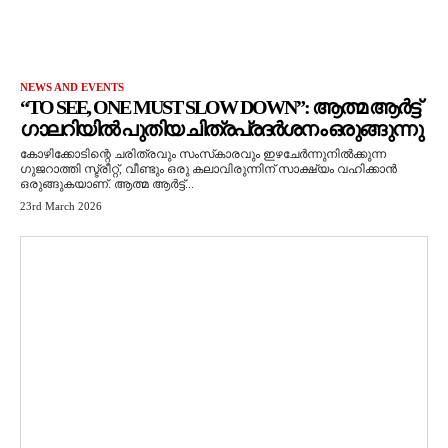
NEWS AND EVENTS
“TO SEE, ONE MUST SLOW DOWN”: ആത്മ ആർട്ട്
ഗാലറിയിൽ പുതിയ ചിത്രപ്രദർശനം ഒരുങ്ങുന്നു
കോഴിക്കോടിന്റെ ചരിത്രവും സംസ്‌കാരവും ഇഴചേർന്നുനിൽക്കുന്ന
ഗുജറാത്തി സ്ട്രീറ്റ്, വീണ്ടും ഒരു കലാവിരുന്നിന് സാക്ഷ്യം വഹിക്കാൻ
ഒരുങ്ങുകയാണ്. ആത്മ ആർട്ട്...
23rd March 2026