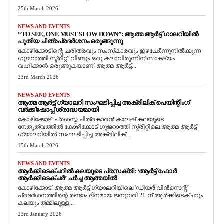
25th March 2026
NEWS AND EVENTS
“TO SEE, ONE MUST SLOW DOWN”: ആത്മ ആർട്ട് ഗാലറിയിൽ
പുതിയ ചിത്രപ്രദർശനം ഒരുങ്ങുന്നു
കോഴിക്കോടിന്റെ ചരിത്രവും സംസ്‌കാരവും ഇഴചേർന്നുനിൽക്കുന്ന
ഗുജറാത്തി സ്ട്രീറ്റ്, വീണ്ടും ഒരു കലാവിരുന്നിന് സാക്ഷ്യം
വഹിക്കാൻ ഒരുങ്ങുകയാണ്. ആത്മ ആർട്ട്...
23rd March 2026
NEWS AND EVENTS
ആത്മ ആർട്ട് ഗ്യാലറി സംഘടിപ്പിച്ച അക്രിലിക് പെയിന്റിംഗ്
വർക്ക്‌ഷോപ്പ് ശ്രദ്ധേയമായി
കോഴിക്കോട്: പ്രശസ്ത ചിത്രകാരൻ കലേഷ് കലയുടെ
നേതൃത്വത്തിൽ കോഴിക്കോട് ഗുജറാത്തി സ്ട്രീറ്റിലെ ആത്മ ആർട്ട്
ഗ്യാലറിയിൽ സംഘടിപ്പിച്ച അക്രിലിക്...
15th March 2026
NEWS AND EVENTS
ആർക്കിടെക്ചറിൽ കലയുടെ പ്രസക്തി: ‘ആർട്ട് ഫോർ
ആർക്കിടെക്ചർ’ ചർച്ച ആത്മയിൽ
​കോഴിക്കോട്: ആത്മ ആർട്ട് ഗ്യാലറിയിലെ 'ഡിയർ വിൻസെന്റ്'
പ്രദർശനത്തിന്റെ രണ്ടാം ദിനമായ ജനുവരി 21-ന് ആർക്കിടെക്ചറും
കലയും തമ്മിലുള്ള...
23rd January 2026