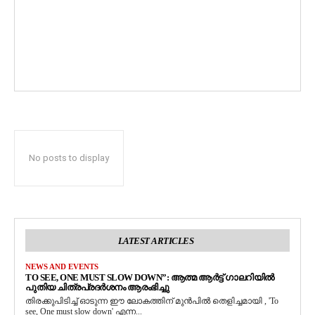
No posts to display
LATEST ARTICLES
NEWS AND EVENTS
TO SEE, ONE MUST SLOW DOWN”: ആത്മ ആർട്ട് ഗാലറിയിൽ
പുതിയ ചിത്രപ്രദർശനം ആരംഭിച്ചു
തിരക്കുപിടിച്ച് ഓടുന്ന ഈ ലോകത്തിന് മുൻപിൽ തെളിച്ചമായി , 'To
see, One must slow down' എന്ന...