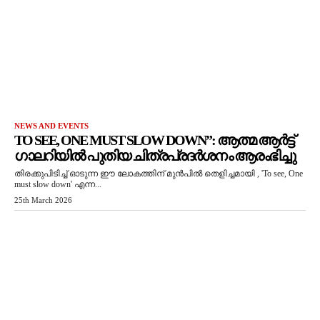
NEWS AND EVENTS
TO SEE, ONE MUST SLOW DOWN”: ആത്മ ആർട്ട്
ഗാലറിയിൽ പുതിയ ചിത്രപ്രദർശനം ആരംഭിച്ചു
തിരക്കുപിടിച്ച് ഓടുന്ന ഈ ലോകത്തിന് മുൻപിൽ തെളിച്ചമായി , 'To see, One
must slow down' എന്ന...
25th March 2026