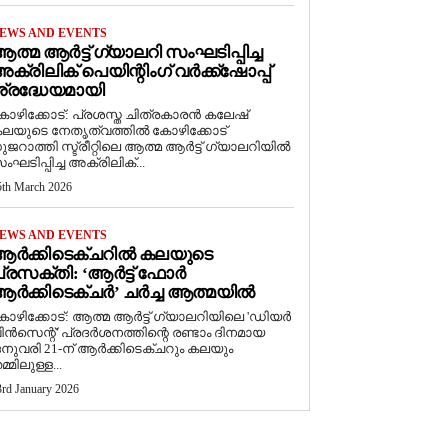
EWS AND EVENTS
ത്മ ആർട്ട് ഗ്യാലറി സംഘടിപ്പിച്ച
ക്രിലിക് പെയിന്റിംഗ് വർക്ക്‌ഷോപ്പ്
്രദ്ധേയമായി
ോഴിക്കോട്: പ്രശസ്ത ചിത്രകാരൻ കലേഷ്
ലയുടെ നേതൃത്വത്തിൽ കോഴിക്കോട്
ുജറാത്തി സ്ട്രീറ്റിലെ ആത്മ ആർട്ട് ഗ്യാലറിയിൽ
ംഘടിപ്പിച്ച അക്രിലിക്...
5th March 2026
EWS AND EVENTS
ആർക്കിടെക്ചറിൽ കലയുടെ
്രസക്തി: ‘ആർട്ട് ഫോർ
ർക്കിടെക്ചർ’ ചർച്ച ആത്മയിൽ
കോഴിക്കോട്: ആത്മ ആർട്ട് ഗ്യാലറിയിലെ 'ഡിയർ
ിൻസെന്റ്' പ്രദർശനത്തിന്റെ രണ്ടാം ദിനമായ
നുവരി 21-ന് ആർക്കിടെക്ചറും കലയും
മ്മിലുള്ള...
3rd January 2026