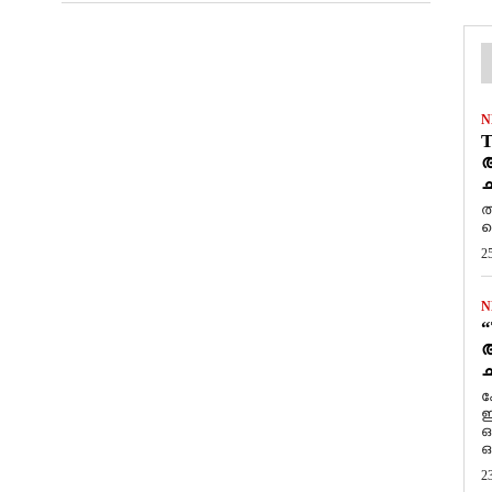
N
T
ആ
ച
ത
ത
2
N
“
ആ
ച
ക
ഇ
ഒ
ഒ
2