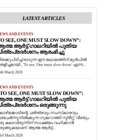
LATEST ARTICLES
EWS AND EVENTS
O SEE, ONE MUST SLOW DOWN”:
ത്മ ആർട്ട് ഗാലറിയിൽ പുതിയ
ിത്രപ്രദർശനം ആരംഭിച്ചു
ിരക്കുപിടിച്ച് ഓടുന്ന ഈ ലോകത്തിന് മുൻപിൽ
െളിച്ചമായി , 'To see, One must slow down' എന്ന...
5th March 2026
EWS AND EVENTS
TO SEE, ONE MUST SLOW DOWN”:
ത്മ ആർട്ട് ഗാലറിയിൽ പുതിയ
ിത്രപ്രദർശനം ഒരുങ്ങുന്നു
ോഴിക്കോടിന്റെ ചരിത്രവും സംസ്‌കാരവും
ഴചേർന്നുനിൽക്കുന്ന ഗുജറാത്തി സ്ട്രീറ്റ്, വീണ്ടും
രു കലാവിരുന്നിന് സാക്ഷ്യം വഹിക്കാൻ
രുങ്ങുകയാണ്. ആത്മ ആർട്ട്...
3rd March 2026