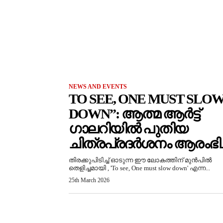
NEWS AND EVENTS
TO SEE, ONE MUST SLO
DOWN”: ആത്മ ആർട്ട്
ഗാലറിയിൽ പുതിയ
ചിത്രപ്രദർശനം ആരംഭിച്
തിരക്കുപിടിച്ച് ഓടുന്ന ഈ ലോകത്തിന് മുൻപിൽ
തെളിച്ചമായി , 'To see, One must slow down' എന്ന...
25th March 2026