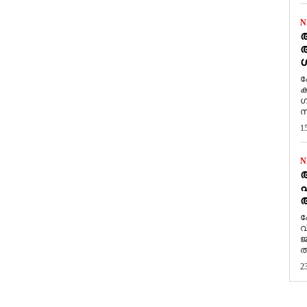
N
ആ
അ
ശ
ക
ക
ഗ
സ
1
N
പ
ആ
​
വ
ജ
ത
2