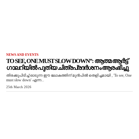
NEWS AND EVENTS
TO SEE, ONE MUST SLOW DOWN”: ആത്മ ആർട്ട്
ഗാലറിയിൽ പുതിയ ചിത്രപ്രദർശനം ആരംഭിച്ചു
തിരക്കുപിടിച്ച് ഓടുന്ന ഈ ലോകത്തിന് മുൻപിൽ തെളിച്ചമായി , 'To see, One
must slow down' എന്ന...
25th March 2026