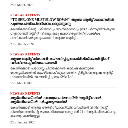
25th March 2026
NEWS AND EVENTS
“TO SEE, ONE MUST SLOW DOWN”: ആത്മ ആർട്ട് ഗാലറിയിൽ
പുതിയ ചിത്രപ്രദർശനം ഒരുങ്ങുന്നു
കോഴിക്കോടിന്റെ ചരിത്രവും സംസ്‌കാരവും ഇഴചേർന്നുനിൽക്കുന്ന
ഗുജറാത്തി സ്ട്രീറ്റ്, വീണ്ടും ഒരു കലാവിരുന്നിന് സാക്ഷ്യം
വഹിക്കാൻ ഒരുങ്ങുകയാണ്. ആത്മ ആർട്ട്...
23rd March 2026
NEWS AND EVENTS
ആത്മ ആർട്ട് ഗ്യാലറി സംഘടിപ്പിച്ച അക്രിലിക് പെയിന്റിംഗ്
വർക്ക്‌ഷോപ്പ് ശ്രദ്ധേയമായി
കോഴിക്കോട്: പ്രശസ്ത ചിത്രകാരൻ കലേഷ് കലയുടെ
നേതൃത്വത്തിൽ കോഴിക്കോട് ഗുജറാത്തി സ്ട്രീറ്റിലെ ആത്മ ആർട്ട്
ഗ്യാലറിയിൽ സംഘടിപ്പിച്ച അക്രിലിക്...
15th March 2026
NEWS AND EVENTS
ആർക്കിടെക്ചറിൽ കലയുടെ പ്രസക്തി: ‘ആർട്ട് ഫോർ
ആർക്കിടെക്ചർ’ ചർച്ച ആത്മയിൽ
​കോഴിക്കോട്: ആത്മ ആർട്ട് ഗ്യാലറിയിലെ 'ഡിയർ വിൻസെന്റ്'
പ്രദർശനത്തിന്റെ രണ്ടാം ദിനമായ ജനുവരി 21-ന് ആർക്കിടെക്ചറും
കലയും തമ്മിലുള്ള...
23rd January 2026