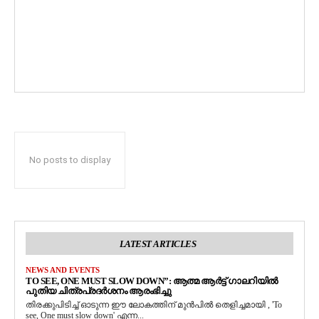
No posts to display
LATEST ARTICLES
NEWS AND EVENTS
TO SEE, ONE MUST SLOW DOWN”: ആത്മ ആർട്ട് ഗാലറിയിൽ
പുതിയ ചിത്രപ്രദർശനം ആരംഭിച്ചു
തിരക്കുപിടിച്ച് ഓടുന്ന ഈ ലോകത്തിന് മുൻപിൽ തെളിച്ചമായി , 'To
see, One must slow down' എന്ന...