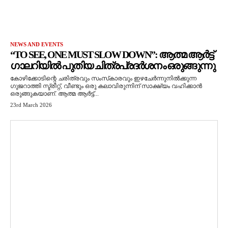
NEWS AND EVENTS
“TO SEE, ONE MUST SLOW DOWN”: ആത്മ ആർട്ട്
ഗാലറിയിൽ പുതിയ ചിത്രപ്രദർശനം ഒരുങ്ങുന്നു
കോഴിക്കോടിന്റെ ചരിത്രവും സംസ്‌കാരവും ഇഴചേർന്നുനിൽക്കുന്ന
ഗുജറാത്തി സ്ട്രീറ്റ്, വീണ്ടും ഒരു കലാവിരുന്നിന് സാക്ഷ്യം വഹിക്കാൻ
ഒരുങ്ങുകയാണ്. ആത്മ ആർട്ട്...
23rd March 2026