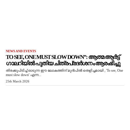
NEWS AND EVENTS
TO SEE, ONE MUST SLOW DOWN”: ആത്മ ആർട്ട്
ഗാലറിയിൽ പുതിയ ചിത്രപ്രദർശനം ആരംഭിച്ചു
തിരക്കുപിടിച്ച് ഓടുന്ന ഈ ലോകത്തിന് മുൻപിൽ തെളിച്ചമായി , 'To see, One
must slow down' എന്ന...
25th March 2026