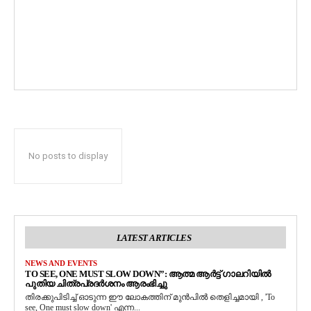
No posts to display
LATEST ARTICLES
NEWS AND EVENTS
TO SEE, ONE MUST SLOW DOWN”: ആത്മ ആർട്ട് ഗാലറിയിൽ
പുതിയ ചിത്രപ്രദർശനം ആരംഭിച്ചു
തിരക്കുപിടിച്ച് ഓടുന്ന ഈ ലോകത്തിന് മുൻപിൽ തെളിച്ചമായി , 'To
see, One must slow down' എന്ന...