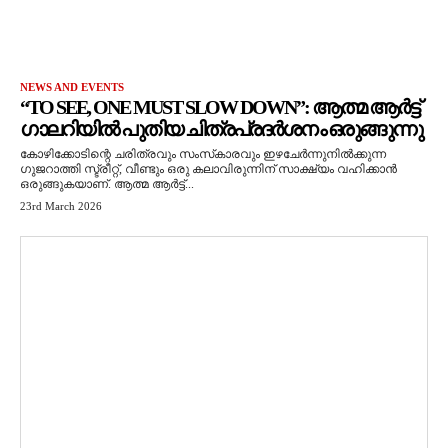
NEWS AND EVENTS
“TO SEE, ONE MUST SLOW DOWN”: ആത്മ ആർട്ട്
ഗാലറിയിൽ പുതിയ ചിത്രപ്രദർശനം ഒരുങ്ങുന്നു
കോഴിക്കോടിന്റെ ചരിത്രവും സംസ്‌കാരവും ഇഴചേർന്നുനിൽക്കുന്ന
ഗുജറാത്തി സ്ട്രീറ്റ്, വീണ്ടും ഒരു കലാവിരുന്നിന് സാക്ഷ്യം വഹിക്കാൻ
ഒരുങ്ങുകയാണ്. ആത്മ ആർട്ട്...
23rd March 2026