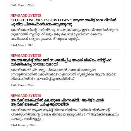
25th March 2026
NEWS AND EVENTS
“TO SEE, ONE MUST SLOW DOWN”: ആത്മ ആർട്ട് ഗാലറിയിൽ
പുതിയ ചിത്രപ്രദർശനം ഒരുങ്ങുന്നു
കോഴിക്കോടിന്റെ ചരിത്രവും സംസ്‌കാരവും ഇഴചേർന്നുനിൽക്കുന്ന
ഗുജറാത്തി സ്ട്രീറ്റ്, വീണ്ടും ഒരു കലാവിരുന്നിന് സാക്ഷ്യം
വഹിക്കാൻ ഒരുങ്ങുകയാണ്. ആത്മ ആർട്ട്...
23rd March 2026
NEWS AND EVENTS
ആത്മ ആർട്ട് ഗ്യാലറി സംഘടിപ്പിച്ച അക്രിലിക് പെയിന്റിംഗ്
വർക്ക്‌ഷോപ്പ് ശ്രദ്ധേയമായി
കോഴിക്കോട്: പ്രശസ്ത ചിത്രകാരൻ കലേഷ് കലയുടെ
നേതൃത്വത്തിൽ കോഴിക്കോട് ഗുജറാത്തി സ്ട്രീറ്റിലെ ആത്മ ആർട്ട്
ഗ്യാലറിയിൽ സംഘടിപ്പിച്ച അക്രിലിക്...
15th March 2026
NEWS AND EVENTS
ആർക്കിടെക്ചറിൽ കലയുടെ പ്രസക്തി: ‘ആർട്ട് ഫോർ
ആർക്കിടെക്ചർ’ ചർച്ച ആത്മയിൽ
​കോഴിക്കോട്: ആത്മ ആർട്ട് ഗ്യാലറിയിലെ 'ഡിയർ വിൻസെന്റ്'
പ്രദർശനത്തിന്റെ രണ്ടാം ദിനമായ ജനുവരി 21-ന് ആർക്കിടെക്ചറും
കലയും തമ്മിലുള്ള...
23rd January 2026