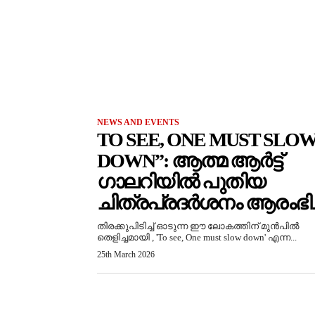
NEWS AND EVENTS
TO SEE, ONE MUST SLO
DOWN”: ആത്മ ആർട്ട്
ഗാലറിയിൽ പുതിയ
ചിത്രപ്രദർശനം ആരംഭിച്
തിരക്കുപിടിച്ച് ഓടുന്ന ഈ ലോകത്തിന് മുൻപിൽ
തെളിച്ചമായി , 'To see, One must slow down' എന്ന...
25th March 2026