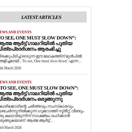
LATEST ARTICLES
EWS AND EVENTS
O SEE, ONE MUST SLOW DOWN”:
ത്മ ആർട്ട് ഗാലറിയിൽ പുതിയ
ിത്രപ്രദർശനം ആരംഭിച്ചു
ിരക്കുപിടിച്ച് ഓടുന്ന ഈ ലോകത്തിന് മുൻപിൽ
െളിച്ചമായി , 'To see, One must slow down' എന്ന...
5th March 2026
EWS AND EVENTS
TO SEE, ONE MUST SLOW DOWN”:
ത്മ ആർട്ട് ഗാലറിയിൽ പുതിയ
ിത്രപ്രദർശനം ഒരുങ്ങുന്നു
ോഴിക്കോടിന്റെ ചരിത്രവും സംസ്‌കാരവും
ഴചേർന്നുനിൽക്കുന്ന ഗുജറാത്തി സ്ട്രീറ്റ്, വീണ്ടും
രു കലാവിരുന്നിന് സാക്ഷ്യം വഹിക്കാൻ
രുങ്ങുകയാണ്. ആത്മ ആർട്ട്...
3rd March 2026