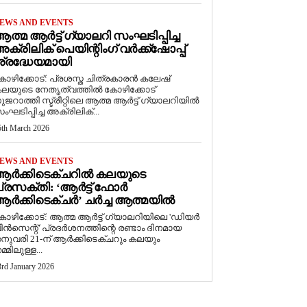
EWS AND EVENTS
ത്മ ആർട്ട് ഗ്യാലറി സംഘടിപ്പിച്ച
ക്രിലിക് പെയിന്റിംഗ് വർക്ക്‌ഷോപ്പ്
്രദ്ധേയമായി
ോഴിക്കോട്: പ്രശസ്ത ചിത്രകാരൻ കലേഷ്
ലയുടെ നേതൃത്വത്തിൽ കോഴിക്കോട്
ുജറാത്തി സ്ട്രീറ്റിലെ ആത്മ ആർട്ട് ഗ്യാലറിയിൽ
ംഘടിപ്പിച്ച അക്രിലിക്...
5th March 2026
EWS AND EVENTS
ആർക്കിടെക്ചറിൽ കലയുടെ
്രസക്തി: ‘ആർട്ട് ഫോർ
ർക്കിടെക്ചർ’ ചർച്ച ആത്മയിൽ
കോഴിക്കോട്: ആത്മ ആർട്ട് ഗ്യാലറിയിലെ 'ഡിയർ
ിൻസെന്റ്' പ്രദർശനത്തിന്റെ രണ്ടാം ദിനമായ
നുവരി 21-ന് ആർക്കിടെക്ചറും കലയും
മ്മിലുള്ള...
3rd January 2026