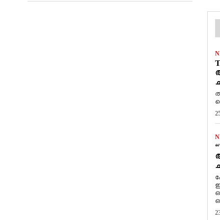
N
T
ആ
ച
ത
ത
2
N
“
ആ
ച
ക
ഇ
ഒ
ഒ
2