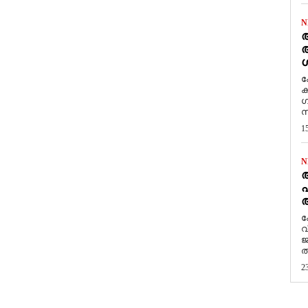
N
ആ
അ
ശ
ക
ക
ഗ
സ
1
N
പ
ആ
​
വ
ജ
ത
2