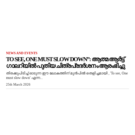
NEWS AND EVENTS
TO SEE, ONE MUST SLOW DOWN”: ആത്മ ആർട്ട്
ഗാലറിയിൽ പുതിയ ചിത്രപ്രദർശനം ആരംഭിച്ചു
തിരക്കുപിടിച്ച് ഓടുന്ന ഈ ലോകത്തിന് മുൻപിൽ തെളിച്ചമായി , 'To see, One
must slow down' എന്ന...
25th March 2026