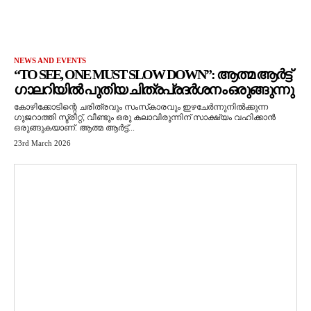
NEWS AND EVENTS
“TO SEE, ONE MUST SLOW DOWN”: ആത്മ ആർട്ട്
ഗാലറിയിൽ പുതിയ ചിത്രപ്രദർശനം ഒരുങ്ങുന്നു
കോഴിക്കോടിന്റെ ചരിത്രവും സംസ്‌കാരവും ഇഴചേർന്നുനിൽക്കുന്ന
ഗുജറാത്തി സ്ട്രീറ്റ്, വീണ്ടും ഒരു കലാവിരുന്നിന് സാക്ഷ്യം വഹിക്കാൻ
ഒരുങ്ങുകയാണ്. ആത്മ ആർട്ട്...
23rd March 2026