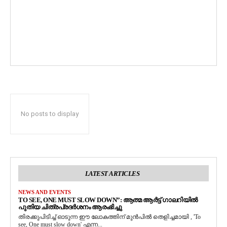
No posts to display
LATEST ARTICLES
NEWS AND EVENTS
TO SEE, ONE MUST SLOW DOWN”: ആത്മ ആർട്ട് ഗാലറിയിൽ
പുതിയ ചിത്രപ്രദർശനം ആരംഭിച്ചു
തിരക്കുപിടിച്ച് ഓടുന്ന ഈ ലോകത്തിന് മുൻപിൽ തെളിച്ചമായി , 'To
see, One must slow down' എന്ന...