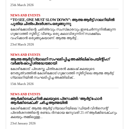
25th March 2026
NEWS AND EVENTS
“TO SEE, ONE MUST SLOW DOWN”: ആത്മ ആർട്ട് ഗാലറിയിൽ
പുതിയ ചിത്രപ്രദർശനം ഒരുങ്ങുന്നു
കോഴിക്കോടിന്റെ ചരിത്രവും സംസ്‌കാരവും ഇഴചേർന്നുനിൽക്കുന്ന
ഗുജറാത്തി സ്ട്രീറ്റ്, വീണ്ടും ഒരു കലാവിരുന്നിന് സാക്ഷ്യം
വഹിക്കാൻ ഒരുങ്ങുകയാണ്. ആത്മ ആർട്ട്...
23rd March 2026
NEWS AND EVENTS
ആത്മ ആർട്ട് ഗ്യാലറി സംഘടിപ്പിച്ച അക്രിലിക് പെയിന്റിംഗ്
വർക്ക്‌ഷോപ്പ് ശ്രദ്ധേയമായി
കോഴിക്കോട്: പ്രശസ്ത ചിത്രകാരൻ കലേഷ് കലയുടെ
നേതൃത്വത്തിൽ കോഴിക്കോട് ഗുജറാത്തി സ്ട്രീറ്റിലെ ആത്മ ആർട്ട്
ഗ്യാലറിയിൽ സംഘടിപ്പിച്ച അക്രിലിക്...
15th March 2026
NEWS AND EVENTS
ആർക്കിടെക്ചറിൽ കലയുടെ പ്രസക്തി: ‘ആർട്ട് ഫോർ
ആർക്കിടെക്ചർ’ ചർച്ച ആത്മയിൽ
​കോഴിക്കോട്: ആത്മ ആർട്ട് ഗ്യാലറിയിലെ 'ഡിയർ വിൻസെന്റ്'
പ്രദർശനത്തിന്റെ രണ്ടാം ദിനമായ ജനുവരി 21-ന് ആർക്കിടെക്ചറും
കലയും തമ്മിലുള്ള...
23rd January 2026