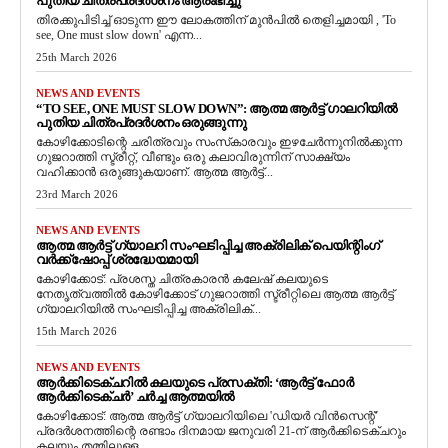
പുതിയ ചിത്രപ്രദർശനം ആരംഭിച്ചു
തിരക്കുപിടിച്ച് ഓടുന്ന ഈ ലോകത്തിന് മുൻപിൽ തെളിച്ചമായി , 'To
see, One must slow down' എന്ന...
25th March 2026
NEWS AND EVENTS
“TO SEE, ONE MUST SLOW DOWN”: ആത്മ ആർട്ട് ഗാലറിയിൽ
പുതിയ ചിത്രപ്രദർശനം ഒരുങ്ങുന്നു
കോഴിക്കോടിന്റെ ചരിത്രവും സംസ്‌കാരവും ഇഴചേർന്നുനിൽക്കുന്ന
ഗുജറാത്തി സ്ട്രീറ്റ്, വീണ്ടും ഒരു കലാവിരുന്നിന് സാക്ഷ്യം
വഹിക്കാൻ ഒരുങ്ങുകയാണ്. ആത്മ ആർട്ട്...
23rd March 2026
NEWS AND EVENTS
ആത്മ ആർട്ട് ഗ്യാലറി സംഘടിപ്പിച്ച അക്രിലിക് പെയിന്റിംഗ്
വർക്ക്‌ഷോപ്പ് ശ്രദ്ധേയമായി
കോഴിക്കോട്: പ്രശസ്ത ചിത്രകാരൻ കലേഷ് കലയുടെ
നേതൃത്വത്തിൽ കോഴിക്കോട് ഗുജറാത്തി സ്ട്രീറ്റിലെ ആത്മ ആർട്ട്
ഗ്യാലറിയിൽ സംഘടിപ്പിച്ച അക്രിലിക്...
15th March 2026
NEWS AND EVENTS
ആർക്കിടെക്ചറിൽ കലയുടെ പ്രസക്തി: ‘ആർട്ട് ഫോർ
ആർക്കിടെക്ചർ’ ചർച്ച ആത്മയിൽ
​കോഴിക്കോട്: ആത്മ ആർട്ട് ഗ്യാലറിയിലെ 'ഡിയർ വിൻസെന്റ്'
പ്രദർശനത്തിന്റെ രണ്ടാം ദിനമായ ജനുവരി 21-ന് ആർക്കിടെക്ചറും
കലയും തമ്മിലുള്ള...