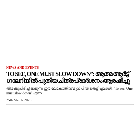
NEWS AND EVENTS
TO SEE, ONE MUST SLOW DOWN”: ആത്മ ആർട്ട്
ഗാലറിയിൽ പുതിയ ചിത്രപ്രദർശനം ആരംഭിച്ചു
തിരക്കുപിടിച്ച് ഓടുന്ന ഈ ലോകത്തിന് മുൻപിൽ തെളിച്ചമായി , 'To see, One
must slow down' എന്ന...
25th March 2026