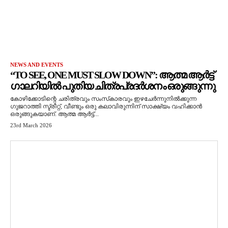
NEWS AND EVENTS
“TO SEE, ONE MUST SLOW DOWN”: ആത്മ ആർട്ട്
ഗാലറിയിൽ പുതിയ ചിത്രപ്രദർശനം ഒരുങ്ങുന്നു
കോഴിക്കോടിന്റെ ചരിത്രവും സംസ്‌കാരവും ഇഴചേർന്നുനിൽക്കുന്ന
ഗുജറാത്തി സ്ട്രീറ്റ്, വീണ്ടും ഒരു കലാവിരുന്നിന് സാക്ഷ്യം വഹിക്കാൻ
ഒരുങ്ങുകയാണ്. ആത്മ ആർട്ട്...
23rd March 2026