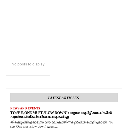
No posts to display
LATEST ARTICLES
NEWS AND EVENTS
TO SEE, ONE MUST SLOW DOWN”: ആത്മ ആർട്ട് ഗാലറിയിൽ
പുതിയ ചിത്രപ്രദർശനം ആരംഭിച്ചു
തിരക്കുപിടിച്ച് ഓടുന്ന ഈ ലോകത്തിന് മുൻപിൽ തെളിച്ചമായി , 'To
see, One must slow down' എന്ന...