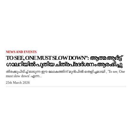
NEWS AND EVENTS
TO SEE, ONE MUST SLOW DOWN”: ആത്മ ആർട്ട്
ഗാലറിയിൽ പുതിയ ചിത്രപ്രദർശനം ആരംഭിച്ചു
തിരക്കുപിടിച്ച് ഓടുന്ന ഈ ലോകത്തിന് മുൻപിൽ തെളിച്ചമായി , 'To see, One
must slow down' എന്ന...
25th March 2026