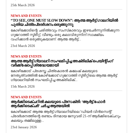
25th March 2026
NEWS AND EVENTS
“TO SEE, ONE MUST SLOW DOWN”: ആത്മ ആർട്ട് ഗാലറിയിൽ
പുതിയ ചിത്രപ്രദർശനം ഒരുങ്ങുന്നു
കോഴിക്കോടിന്റെ ചരിത്രവും സംസ്‌കാരവും ഇഴചേർന്നുനിൽക്കുന്ന
ഗുജറാത്തി സ്ട്രീറ്റ്, വീണ്ടും ഒരു കലാവിരുന്നിന് സാക്ഷ്യം
വഹിക്കാൻ ഒരുങ്ങുകയാണ്. ആത്മ ആർട്ട്...
23rd March 2026
NEWS AND EVENTS
ആത്മ ആർട്ട് ഗ്യാലറി സംഘടിപ്പിച്ച അക്രിലിക് പെയിന്റിംഗ്
വർക്ക്‌ഷോപ്പ് ശ്രദ്ധേയമായി
കോഴിക്കോട്: പ്രശസ്ത ചിത്രകാരൻ കലേഷ് കലയുടെ
നേതൃത്വത്തിൽ കോഴിക്കോട് ഗുജറാത്തി സ്ട്രീറ്റിലെ ആത്മ ആർട്ട്
ഗ്യാലറിയിൽ സംഘടിപ്പിച്ച അക്രിലിക്...
15th March 2026
NEWS AND EVENTS
ആർക്കിടെക്ചറിൽ കലയുടെ പ്രസക്തി: ‘ആർട്ട് ഫോർ
ആർക്കിടെക്ചർ’ ചർച്ച ആത്മയിൽ
​കോഴിക്കോട്: ആത്മ ആർട്ട് ഗ്യാലറിയിലെ 'ഡിയർ വിൻസെന്റ്'
പ്രദർശനത്തിന്റെ രണ്ടാം ദിനമായ ജനുവരി 21-ന് ആർക്കിടെക്ചറും
കലയും തമ്മിലുള്ള...
23rd January 2026