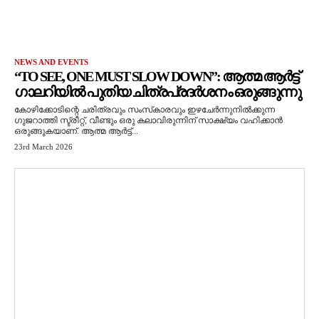
NEWS AND EVENTS
“TO SEE, ONE MUST SLOW DOWN”: ആത്മ ആർട്ട്
ഗാലറിയിൽ പുതിയ ചിത്രപ്രദർശനം ഒരുങ്ങുന്നു
കോഴിക്കോടിന്റെ ചരിത്രവും സംസ്‌കാരവും ഇഴചേർന്നുനിൽക്കുന്ന
ഗുജറാത്തി സ്ട്രീറ്റ്, വീണ്ടും ഒരു കലാവിരുന്നിന് സാക്ഷ്യം വഹിക്കാൻ
ഒരുങ്ങുകയാണ്. ആത്മ ആർട്ട്...
23rd March 2026