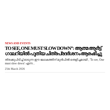
NEWS AND EVENTS
TO SEE, ONE MUST SLOW DOWN”: ആത്മ ആർട്ട്
ഗാലറിയിൽ പുതിയ ചിത്രപ്രദർശനം ആരംഭിച്ചു
തിരക്കുപിടിച്ച് ഓടുന്ന ഈ ലോകത്തിന് മുൻപിൽ തെളിച്ചമായി , 'To see, One
must slow down' എന്ന...
25th March 2026