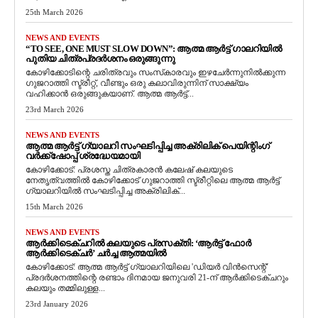
25th March 2026
NEWS AND EVENTS
“TO SEE, ONE MUST SLOW DOWN”: ആത്മ ആർട്ട് ഗാലറിയിൽ
പുതിയ ചിത്രപ്രദർശനം ഒരുങ്ങുന്നു
കോഴിക്കോടിന്റെ ചരിത്രവും സംസ്‌കാരവും ഇഴചേർന്നുനിൽക്കുന്ന
ഗുജറാത്തി സ്ട്രീറ്റ്, വീണ്ടും ഒരു കലാവിരുന്നിന് സാക്ഷ്യം
വഹിക്കാൻ ഒരുങ്ങുകയാണ്. ആത്മ ആർട്ട്...
23rd March 2026
NEWS AND EVENTS
ആത്മ ആർട്ട് ഗ്യാലറി സംഘടിപ്പിച്ച അക്രിലിക് പെയിന്റിംഗ്
വർക്ക്‌ഷോപ്പ് ശ്രദ്ധേയമായി
കോഴിക്കോട്: പ്രശസ്ത ചിത്രകാരൻ കലേഷ് കലയുടെ
നേതൃത്വത്തിൽ കോഴിക്കോട് ഗുജറാത്തി സ്ട്രീറ്റിലെ ആത്മ ആർട്ട്
ഗ്യാലറിയിൽ സംഘടിപ്പിച്ച അക്രിലിക്...
15th March 2026
NEWS AND EVENTS
ആർക്കിടെക്ചറിൽ കലയുടെ പ്രസക്തി: ‘ആർട്ട് ഫോർ
ആർക്കിടെക്ചർ’ ചർച്ച ആത്മയിൽ
​കോഴിക്കോട്: ആത്മ ആർട്ട് ഗ്യാലറിയിലെ 'ഡിയർ വിൻസെന്റ്'
പ്രദർശനത്തിന്റെ രണ്ടാം ദിനമായ ജനുവരി 21-ന് ആർക്കിടെക്ചറും
കലയും തമ്മിലുള്ള...
23rd January 2026