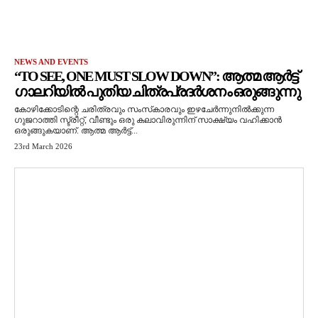
NEWS AND EVENTS
“TO SEE, ONE MUST SLOW DOWN”: ആത്മ ആർട്ട്
ഗാലറിയിൽ പുതിയ ചിത്രപ്രദർശനം ഒരുങ്ങുന്നു
കോഴിക്കോടിന്റെ ചരിത്രവും സംസ്‌കാരവും ഇഴചേർന്നുനിൽക്കുന്ന
ഗുജറാത്തി സ്ട്രീറ്റ്, വീണ്ടും ഒരു കലാവിരുന്നിന് സാക്ഷ്യം വഹിക്കാൻ
ഒരുങ്ങുകയാണ്. ആത്മ ആർട്ട്...
23rd March 2026