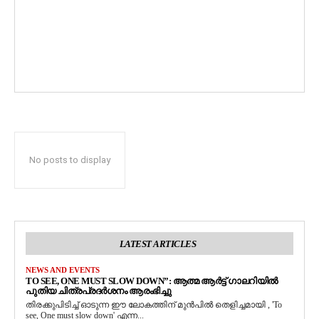
No posts to display
LATEST ARTICLES
NEWS AND EVENTS
TO SEE, ONE MUST SLOW DOWN”: ആത്മ ആർട്ട് ഗാലറിയിൽ
പുതിയ ചിത്രപ്രദർശനം ആരംഭിച്ചു
തിരക്കുപിടിച്ച് ഓടുന്ന ഈ ലോകത്തിന് മുൻപിൽ തെളിച്ചമായി , 'To
see, One must slow down' എന്ന...