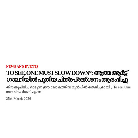
NEWS AND EVENTS
TO SEE, ONE MUST SLOW DOWN”: ആത്മ ആർട്ട്
ഗാലറിയിൽ പുതിയ ചിത്രപ്രദർശനം ആരംഭിച്ചു
തിരക്കുപിടിച്ച് ഓടുന്ന ഈ ലോകത്തിന് മുൻപിൽ തെളിച്ചമായി , 'To see, One
must slow down' എന്ന...
25th March 2026