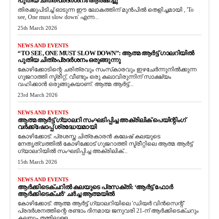
പുതിയ ചിത്രപ്രദർശനം ആരംഭിച്ചു
തിരക്കുപിടിച്ച് ഓടുന്ന ഈ ലോകത്തിന് മുൻപിൽ തെളിച്ചമായി , 'To
see, One must slow down' എന്ന...
25th March 2026
NEWS AND EVENTS
“TO SEE, ONE MUST SLOW DOWN”: ആത്മ ആർട്ട് ഗാലറിയിൽ
പുതിയ ചിത്രപ്രദർശനം ഒരുങ്ങുന്നു
കോഴിക്കോടിന്റെ ചരിത്രവും സംസ്‌കാരവും ഇഴചേർന്നുനിൽക്കുന്ന
ഗുജറാത്തി സ്ട്രീറ്റ്, വീണ്ടും ഒരു കലാവിരുന്നിന് സാക്ഷ്യം
വഹിക്കാൻ ഒരുങ്ങുകയാണ്. ആത്മ ആർട്ട്...
23rd March 2026
NEWS AND EVENTS
ആത്മ ആർട്ട് ഗ്യാലറി സംഘടിപ്പിച്ച അക്രിലിക് പെയിന്റിംഗ്
വർക്ക്‌ഷോപ്പ് ശ്രദ്ധേയമായി
കോഴിക്കോട്: പ്രശസ്ത ചിത്രകാരൻ കലേഷ് കലയുടെ
നേതൃത്വത്തിൽ കോഴിക്കോട് ഗുജറാത്തി സ്ട്രീറ്റിലെ ആത്മ ആർട്ട്
ഗ്യാലറിയിൽ സംഘടിപ്പിച്ച അക്രിലിക്...
15th March 2026
NEWS AND EVENTS
ആർക്കിടെക്ചറിൽ കലയുടെ പ്രസക്തി: ‘ആർട്ട് ഫോർ
ആർക്കിടെക്ചർ’ ചർച്ച ആത്മയിൽ
​കോഴിക്കോട്: ആത്മ ആർട്ട് ഗ്യാലറിയിലെ 'ഡിയർ വിൻസെന്റ്'
പ്രദർശനത്തിന്റെ രണ്ടാം ദിനമായ ജനുവരി 21-ന് ആർക്കിടെക്ചറും
കലയും തമ്മിലുള്ള...