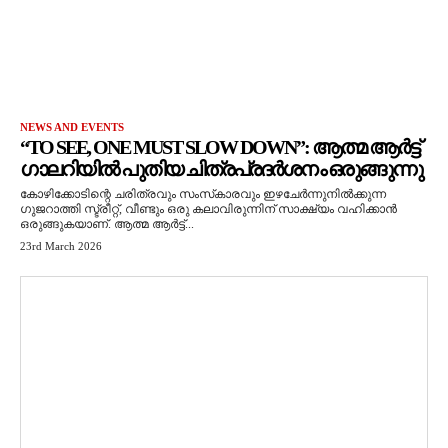
NEWS AND EVENTS
“TO SEE, ONE MUST SLOW DOWN”: ആത്മ ആർട്ട്
ഗാലറിയിൽ പുതിയ ചിത്രപ്രദർശനം ഒരുങ്ങുന്നു
കോഴിക്കോടിന്റെ ചരിത്രവും സംസ്‌കാരവും ഇഴചേർന്നുനിൽക്കുന്ന
ഗുജറാത്തി സ്ട്രീറ്റ്, വീണ്ടും ഒരു കലാവിരുന്നിന് സാക്ഷ്യം വഹിക്കാൻ
ഒരുങ്ങുകയാണ്. ആത്മ ആർട്ട്...
23rd March 2026