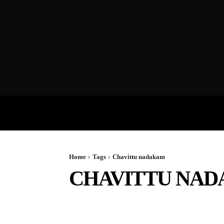
VIDEOS
P
Home
Tags
Chavittu nadakam
CHAVITTU NA