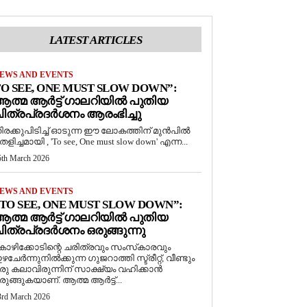
LATEST ARTICLES
EWS AND EVENTS
O SEE, ONE MUST SLOW DOWN”:
ത്മ ആർട്ട് ഗാലറിയിൽ പുതിയ
ിത്രപ്രദർശനം ആരംഭിച്ചു
ിരക്കുപിടിച്ച് ഓടുന്ന ഈ ലോകത്തിന് മുൻപിൽ
െളിച്ചമായി , 'To see, One must slow down' എന്ന...
5th March 2026
EWS AND EVENTS
TO SEE, ONE MUST SLOW DOWN”:
ത്മ ആർട്ട് ഗാലറിയിൽ പുതിയ
ിത്രപ്രദർശനം ഒരുങ്ങുന്നു
ോഴിക്കോടിന്റെ ചരിത്രവും സംസ്‌കാരവും
ഴചേർന്നുനിൽക്കുന്ന ഗുജറാത്തി സ്ട്രീറ്റ്, വീണ്ടും
രു കലാവിരുന്നിന് സാക്ഷ്യം വഹിക്കാൻ
രുങ്ങുകയാണ്. ആത്മ ആർട്ട്...
3rd March 2026