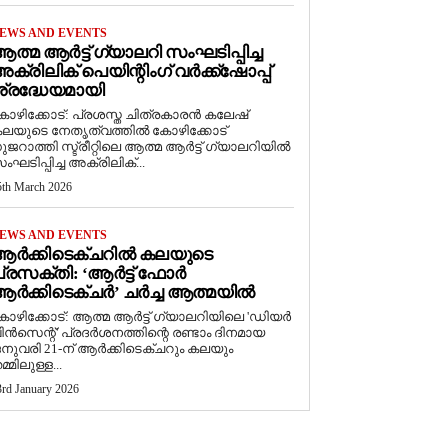
EWS AND EVENTS
ത്മ ആർട്ട് ഗ്യാലറി സംഘടിപ്പിച്ച
ക്രിലിക് പെയിന്റിംഗ് വർക്ക്‌ഷോപ്പ്
്രദ്ധേയമായി
ോഴിക്കോട്: പ്രശസ്ത ചിത്രകാരൻ കലേഷ്
ലയുടെ നേതൃത്വത്തിൽ കോഴിക്കോട്
ുജറാത്തി സ്ട്രീറ്റിലെ ആത്മ ആർട്ട് ഗ്യാലറിയിൽ
ംഘടിപ്പിച്ച അക്രിലിക്...
5th March 2026
EWS AND EVENTS
ആർക്കിടെക്ചറിൽ കലയുടെ
്രസക്തി: ‘ആർട്ട് ഫോർ
ർക്കിടെക്ചർ’ ചർച്ച ആത്മയിൽ
കോഴിക്കോട്: ആത്മ ആർട്ട് ഗ്യാലറിയിലെ 'ഡിയർ
ിൻസെന്റ്' പ്രദർശനത്തിന്റെ രണ്ടാം ദിനമായ
നുവരി 21-ന് ആർക്കിടെക്ചറും കലയും
മ്മിലുള്ള...
3rd January 2026