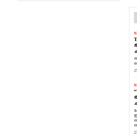
N
T
ആ
ച
ത
ത
2
N
“
ആ
ച
ക
ഇ
ഒ
ഒ
2