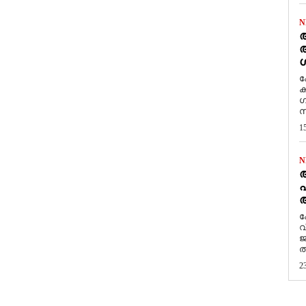
N
ആ
അ
ശ
ക
ക
ഗ
സ
1
N
പ
ആ
​
വ
ജ
ത
2