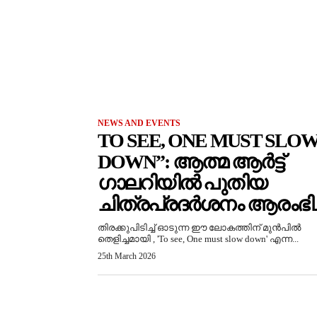
NEWS AND EVENTS
TO SEE, ONE MUST SLO
DOWN”: ആത്മ ആർട്ട്
ഗാലറിയിൽ പുതിയ
ചിത്രപ്രദർശനം ആരംഭിച്
തിരക്കുപിടിച്ച് ഓടുന്ന ഈ ലോകത്തിന് മുൻപിൽ
തെളിച്ചമായി , 'To see, One must slow down' എന്ന...
25th March 2026