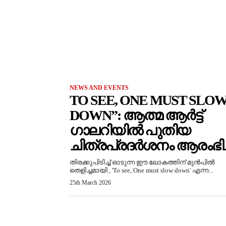
NEWS AND EVENTS
TO SEE, ONE MUST SLO
DOWN”: ആത്മ ആർട്ട്
ഗാലറിയിൽ പുതിയ
ചിത്രപ്രദർശനം ആരംഭിച്
തിരക്കുപിടിച്ച് ഓടുന്ന ഈ ലോകത്തിന് മുൻപിൽ
തെളിച്ചമായി , 'To see, One must slow down' എന്ന...
25th March 2026