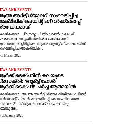
EWS AND EVENTS
ത്മ ആർട്ട് ഗ്യാലറി സംഘടിപ്പിച്ച
ക്രിലിക് പെയിന്റിംഗ് വർക്ക്‌ഷോപ്പ്
്രദ്ധേയമായി
ോഴിക്കോട്: പ്രശസ്ത ചിത്രകാരൻ കലേഷ്
ലയുടെ നേതൃത്വത്തിൽ കോഴിക്കോട്
ുജറാത്തി സ്ട്രീറ്റിലെ ആത്മ ആർട്ട് ഗ്യാലറിയിൽ
ംഘടിപ്പിച്ച അക്രിലിക്...
5th March 2026
EWS AND EVENTS
ആർക്കിടെക്ചറിൽ കലയുടെ
്രസക്തി: ‘ആർട്ട് ഫോർ
ർക്കിടെക്ചർ’ ചർച്ച ആത്മയിൽ
കോഴിക്കോട്: ആത്മ ആർട്ട് ഗ്യാലറിയിലെ 'ഡിയർ
ിൻസെന്റ്' പ്രദർശനത്തിന്റെ രണ്ടാം ദിനമായ
നുവരി 21-ന് ആർക്കിടെക്ചറും കലയും
മ്മിലുള്ള...
3rd January 2026