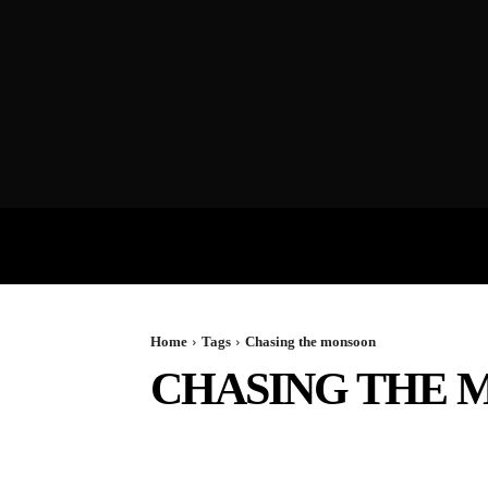
VIDEOS
P
Home
Tags
Chasing the monsoon
CHASING THE 