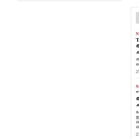
N
T
ആ
ച
ത
ത
2
N
“
ആ
ച
ക
ഇ
ഒ
ഒ
2