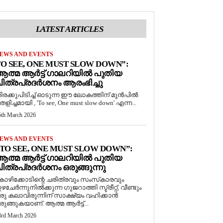
LATEST ARTICLES
EWS AND EVENTS
O SEE, ONE MUST SLOW DOWN”:
ത്മ ആർട്ട് ഗാലറിയിൽ പുതിയ
ിത്രപ്രദർശനം ആരംഭിച്ചു
ിരക്കുപിടിച്ച് ഓടുന്ന ഈ ലോകത്തിന് മുൻപിൽ
െളിച്ചമായി , 'To see, One must slow down' എന്ന...
5th March 2026
EWS AND EVENTS
TO SEE, ONE MUST SLOW DOWN”:
ത്മ ആർട്ട് ഗാലറിയിൽ പുതിയ
ിത്രപ്രദർശനം ഒരുങ്ങുന്നു
ോഴിക്കോടിന്റെ ചരിത്രവും സംസ്‌കാരവും
ഴചേർന്നുനിൽക്കുന്ന ഗുജറാത്തി സ്ട്രീറ്റ്, വീണ്ടും
രു കലാവിരുന്നിന് സാക്ഷ്യം വഹിക്കാൻ
രുങ്ങുകയാണ്. ആത്മ ആർട്ട്...
3rd March 2026