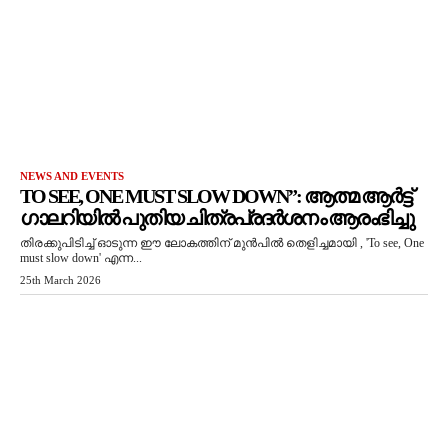
NEWS AND EVENTS
TO SEE, ONE MUST SLOW DOWN”: ആത്മ ആർട്ട്
ഗാലറിയിൽ പുതിയ ചിത്രപ്രദർശനം ആരംഭിച്ചു
തിരക്കുപിടിച്ച് ഓടുന്ന ഈ ലോകത്തിന് മുൻപിൽ തെളിച്ചമായി , 'To see, One
must slow down' എന്ന...
25th March 2026