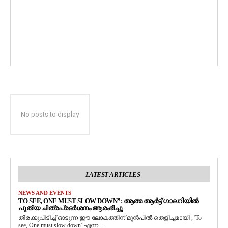
No posts to display
LATEST ARTICLES
NEWS AND EVENTS
TO SEE, ONE MUST SLOW DOWN”: ആത്മ ആർട്ട് ഗാലറിയിൽ
പുതിയ ചിത്രപ്രദർശനം ആരംഭിച്ചു
തിരക്കുപിടിച്ച് ഓടുന്ന ഈ ലോകത്തിന് മുൻപിൽ തെളിച്ചമായി , 'To
see, One must slow down' എന്ന...