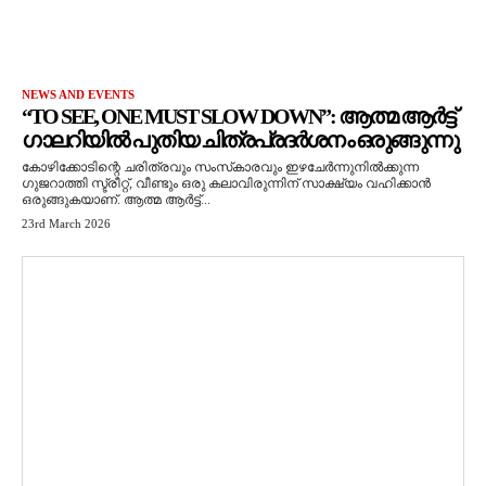
NEWS AND EVENTS
“TO SEE, ONE MUST SLOW DOWN”: ആത്മ ആർട്ട്
ഗാലറിയിൽ പുതിയ ചിത്രപ്രദർശനം ഒരുങ്ങുന്നു
കോഴിക്കോടിന്റെ ചരിത്രവും സംസ്‌കാരവും ഇഴചേർന്നുനിൽക്കുന്ന
ഗുജറാത്തി സ്ട്രീറ്റ്, വീണ്ടും ഒരു കലാവിരുന്നിന് സാക്ഷ്യം വഹിക്കാൻ
ഒരുങ്ങുകയാണ്. ആത്മ ആർട്ട്...
23rd March 2026