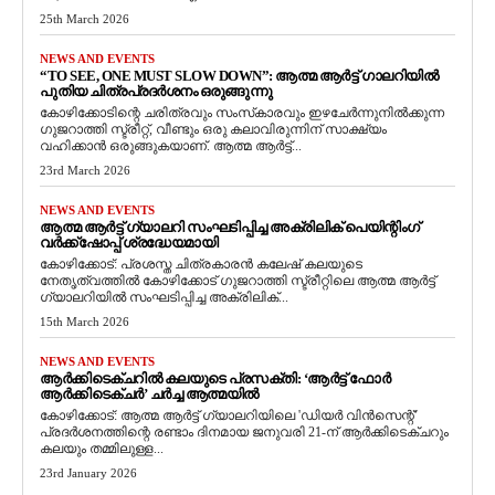
25th March 2026
NEWS AND EVENTS
“TO SEE, ONE MUST SLOW DOWN”: ആത്മ ആർട്ട് ഗാലറിയിൽ
പുതിയ ചിത്രപ്രദർശനം ഒരുങ്ങുന്നു
കോഴിക്കോടിന്റെ ചരിത്രവും സംസ്‌കാരവും ഇഴചേർന്നുനിൽക്കുന്ന
ഗുജറാത്തി സ്ട്രീറ്റ്, വീണ്ടും ഒരു കലാവിരുന്നിന് സാക്ഷ്യം
വഹിക്കാൻ ഒരുങ്ങുകയാണ്. ആത്മ ആർട്ട്...
23rd March 2026
NEWS AND EVENTS
ആത്മ ആർട്ട് ഗ്യാലറി സംഘടിപ്പിച്ച അക്രിലിക് പെയിന്റിംഗ്
വർക്ക്‌ഷോപ്പ് ശ്രദ്ധേയമായി
കോഴിക്കോട്: പ്രശസ്ത ചിത്രകാരൻ കലേഷ് കലയുടെ
നേതൃത്വത്തിൽ കോഴിക്കോട് ഗുജറാത്തി സ്ട്രീറ്റിലെ ആത്മ ആർട്ട്
ഗ്യാലറിയിൽ സംഘടിപ്പിച്ച അക്രിലിക്...
15th March 2026
NEWS AND EVENTS
ആർക്കിടെക്ചറിൽ കലയുടെ പ്രസക്തി: ‘ആർട്ട് ഫോർ
ആർക്കിടെക്ചർ’ ചർച്ച ആത്മയിൽ
​കോഴിക്കോട്: ആത്മ ആർട്ട് ഗ്യാലറിയിലെ 'ഡിയർ വിൻസെന്റ്'
പ്രദർശനത്തിന്റെ രണ്ടാം ദിനമായ ജനുവരി 21-ന് ആർക്കിടെക്ചറും
കലയും തമ്മിലുള്ള...
23rd January 2026