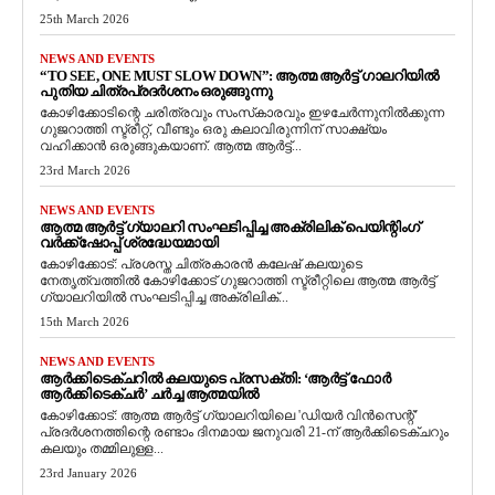
25th March 2026
NEWS AND EVENTS
“TO SEE, ONE MUST SLOW DOWN”: ആത്മ ആർട്ട് ഗാലറിയിൽ
പുതിയ ചിത്രപ്രദർശനം ഒരുങ്ങുന്നു
കോഴിക്കോടിന്റെ ചരിത്രവും സംസ്‌കാരവും ഇഴചേർന്നുനിൽക്കുന്ന
ഗുജറാത്തി സ്ട്രീറ്റ്, വീണ്ടും ഒരു കലാവിരുന്നിന് സാക്ഷ്യം
വഹിക്കാൻ ഒരുങ്ങുകയാണ്. ആത്മ ആർട്ട്...
23rd March 2026
NEWS AND EVENTS
ആത്മ ആർട്ട് ഗ്യാലറി സംഘടിപ്പിച്ച അക്രിലിക് പെയിന്റിംഗ്
വർക്ക്‌ഷോപ്പ് ശ്രദ്ധേയമായി
കോഴിക്കോട്: പ്രശസ്ത ചിത്രകാരൻ കലേഷ് കലയുടെ
നേതൃത്വത്തിൽ കോഴിക്കോട് ഗുജറാത്തി സ്ട്രീറ്റിലെ ആത്മ ആർട്ട്
ഗ്യാലറിയിൽ സംഘടിപ്പിച്ച അക്രിലിക്...
15th March 2026
NEWS AND EVENTS
ആർക്കിടെക്ചറിൽ കലയുടെ പ്രസക്തി: ‘ആർട്ട് ഫോർ
ആർക്കിടെക്ചർ’ ചർച്ച ആത്മയിൽ
​കോഴിക്കോട്: ആത്മ ആർട്ട് ഗ്യാലറിയിലെ 'ഡിയർ വിൻസെന്റ്'
പ്രദർശനത്തിന്റെ രണ്ടാം ദിനമായ ജനുവരി 21-ന് ആർക്കിടെക്ചറും
കലയും തമ്മിലുള്ള...
23rd January 2026