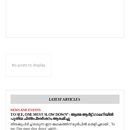
No posts to display
LATEST ARTICLES
NEWS AND EVENTS
TO SEE, ONE MUST SLOW DOWN”: ആത്മ ആർട്ട് ഗാലറിയിൽ
പുതിയ ചിത്രപ്രദർശനം ആരംഭിച്ചു
തിരക്കുപിടിച്ച് ഓടുന്ന ഈ ലോകത്തിന് മുൻപിൽ തെളിച്ചമായി , 'To
see, One must slow down' എന്ന...