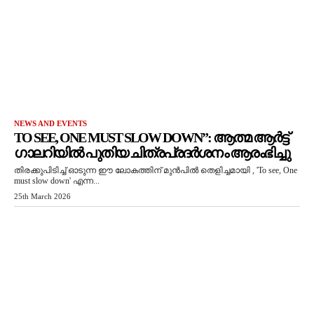
NEWS AND EVENTS
TO SEE, ONE MUST SLOW DOWN”: ആത്മ ആർട്ട്
ഗാലറിയിൽ പുതിയ ചിത്രപ്രദർശനം ആരംഭിച്ചു
തിരക്കുപിടിച്ച് ഓടുന്ന ഈ ലോകത്തിന് മുൻപിൽ തെളിച്ചമായി , 'To see, One
must slow down' എന്ന...
25th March 2026