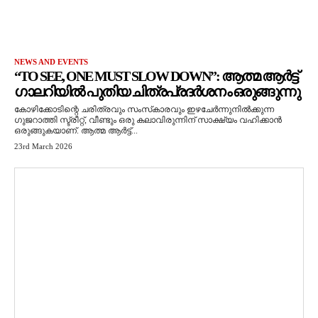
NEWS AND EVENTS
“TO SEE, ONE MUST SLOW DOWN”: ആത്മ ആർട്ട്
ഗാലറിയിൽ പുതിയ ചിത്രപ്രദർശനം ഒരുങ്ങുന്നു
കോഴിക്കോടിന്റെ ചരിത്രവും സംസ്‌കാരവും ഇഴചേർന്നുനിൽക്കുന്ന
ഗുജറാത്തി സ്ട്രീറ്റ്, വീണ്ടും ഒരു കലാവിരുന്നിന് സാക്ഷ്യം വഹിക്കാൻ
ഒരുങ്ങുകയാണ്. ആത്മ ആർട്ട്...
23rd March 2026