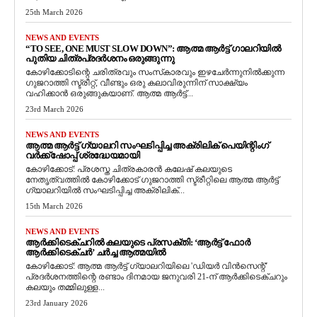
25th March 2026
NEWS AND EVENTS
“TO SEE, ONE MUST SLOW DOWN”: ആത്മ ആർട്ട് ഗാലറിയിൽ
പുതിയ ചിത്രപ്രദർശനം ഒരുങ്ങുന്നു
കോഴിക്കോടിന്റെ ചരിത്രവും സംസ്‌കാരവും ഇഴചേർന്നുനിൽക്കുന്ന
ഗുജറാത്തി സ്ട്രീറ്റ്, വീണ്ടും ഒരു കലാവിരുന്നിന് സാക്ഷ്യം
വഹിക്കാൻ ഒരുങ്ങുകയാണ്. ആത്മ ആർട്ട്...
23rd March 2026
NEWS AND EVENTS
ആത്മ ആർട്ട് ഗ്യാലറി സംഘടിപ്പിച്ച അക്രിലിക് പെയിന്റിംഗ്
വർക്ക്‌ഷോപ്പ് ശ്രദ്ധേയമായി
കോഴിക്കോട്: പ്രശസ്ത ചിത്രകാരൻ കലേഷ് കലയുടെ
നേതൃത്വത്തിൽ കോഴിക്കോട് ഗുജറാത്തി സ്ട്രീറ്റിലെ ആത്മ ആർട്ട്
ഗ്യാലറിയിൽ സംഘടിപ്പിച്ച അക്രിലിക്...
15th March 2026
NEWS AND EVENTS
ആർക്കിടെക്ചറിൽ കലയുടെ പ്രസക്തി: ‘ആർട്ട് ഫോർ
ആർക്കിടെക്ചർ’ ചർച്ച ആത്മയിൽ
​കോഴിക്കോട്: ആത്മ ആർട്ട് ഗ്യാലറിയിലെ 'ഡിയർ വിൻസെന്റ്'
പ്രദർശനത്തിന്റെ രണ്ടാം ദിനമായ ജനുവരി 21-ന് ആർക്കിടെക്ചറും
കലയും തമ്മിലുള്ള...
23rd January 2026