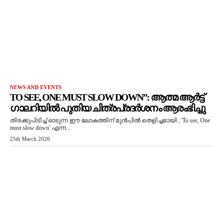
NEWS AND EVENTS
TO SEE, ONE MUST SLOW DOWN”: ആത്മ ആർട്ട്
ഗാലറിയിൽ പുതിയ ചിത്രപ്രദർശനം ആരംഭിച്ചു
തിരക്കുപിടിച്ച് ഓടുന്ന ഈ ലോകത്തിന് മുൻപിൽ തെളിച്ചമായി , 'To see, One
must slow down' എന്ന...
25th March 2026