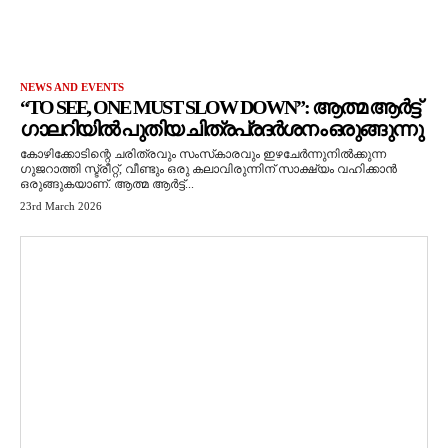
NEWS AND EVENTS
“TO SEE, ONE MUST SLOW DOWN”: ആത്മ ആർട്ട്
ഗാലറിയിൽ പുതിയ ചിത്രപ്രദർശനം ഒരുങ്ങുന്നു
കോഴിക്കോടിന്റെ ചരിത്രവും സംസ്‌കാരവും ഇഴചേർന്നുനിൽക്കുന്ന
ഗുജറാത്തി സ്ട്രീറ്റ്, വീണ്ടും ഒരു കലാവിരുന്നിന് സാക്ഷ്യം വഹിക്കാൻ
ഒരുങ്ങുകയാണ്. ആത്മ ആർട്ട്...
23rd March 2026