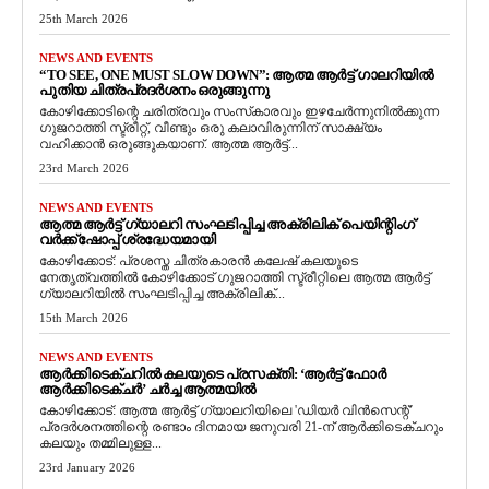
25th March 2026
NEWS AND EVENTS
“TO SEE, ONE MUST SLOW DOWN”: ആത്മ ആർട്ട് ഗാലറിയിൽ
പുതിയ ചിത്രപ്രദർശനം ഒരുങ്ങുന്നു
കോഴിക്കോടിന്റെ ചരിത്രവും സംസ്‌കാരവും ഇഴചേർന്നുനിൽക്കുന്ന
ഗുജറാത്തി സ്ട്രീറ്റ്, വീണ്ടും ഒരു കലാവിരുന്നിന് സാക്ഷ്യം
വഹിക്കാൻ ഒരുങ്ങുകയാണ്. ആത്മ ആർട്ട്...
23rd March 2026
NEWS AND EVENTS
ആത്മ ആർട്ട് ഗ്യാലറി സംഘടിപ്പിച്ച അക്രിലിക് പെയിന്റിംഗ്
വർക്ക്‌ഷോപ്പ് ശ്രദ്ധേയമായി
കോഴിക്കോട്: പ്രശസ്ത ചിത്രകാരൻ കലേഷ് കലയുടെ
നേതൃത്വത്തിൽ കോഴിക്കോട് ഗുജറാത്തി സ്ട്രീറ്റിലെ ആത്മ ആർട്ട്
ഗ്യാലറിയിൽ സംഘടിപ്പിച്ച അക്രിലിക്...
15th March 2026
NEWS AND EVENTS
ആർക്കിടെക്ചറിൽ കലയുടെ പ്രസക്തി: ‘ആർട്ട് ഫോർ
ആർക്കിടെക്ചർ’ ചർച്ച ആത്മയിൽ
​കോഴിക്കോട്: ആത്മ ആർട്ട് ഗ്യാലറിയിലെ 'ഡിയർ വിൻസെന്റ്'
പ്രദർശനത്തിന്റെ രണ്ടാം ദിനമായ ജനുവരി 21-ന് ആർക്കിടെക്ചറും
കലയും തമ്മിലുള്ള...
23rd January 2026