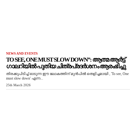
NEWS AND EVENTS
TO SEE, ONE MUST SLOW DOWN”: ആത്മ ആർട്ട്
ഗാലറിയിൽ പുതിയ ചിത്രപ്രദർശനം ആരംഭിച്ചു
തിരക്കുപിടിച്ച് ഓടുന്ന ഈ ലോകത്തിന് മുൻപിൽ തെളിച്ചമായി , 'To see, One
must slow down' എന്ന...
25th March 2026