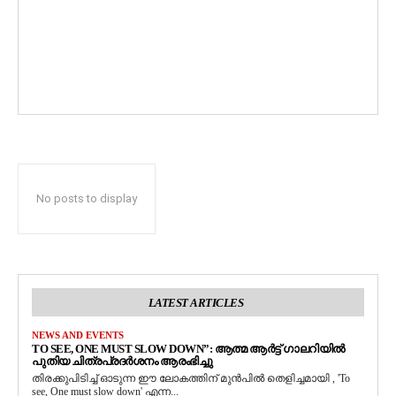
No posts to display
LATEST ARTICLES
NEWS AND EVENTS
TO SEE, ONE MUST SLOW DOWN”: ആത്മ ആർട്ട് ഗാലറിയിൽ
പുതിയ ചിത്രപ്രദർശനം ആരംഭിച്ചു
തിരക്കുപിടിച്ച് ഓടുന്ന ഈ ലോകത്തിന് മുൻപിൽ തെളിച്ചമായി , 'To
see, One must slow down' എന്ന...