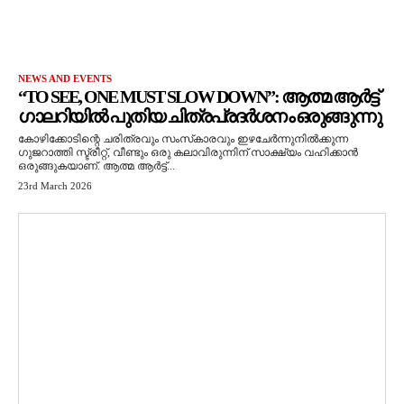
NEWS AND EVENTS
“TO SEE, ONE MUST SLOW DOWN”: ആത്മ ആർട്ട്
ഗാലറിയിൽ പുതിയ ചിത്രപ്രദർശനം ഒരുങ്ങുന്നു
കോഴിക്കോടിന്റെ ചരിത്രവും സംസ്‌കാരവും ഇഴചേർന്നുനിൽക്കുന്ന
ഗുജറാത്തി സ്ട്രീറ്റ്, വീണ്ടും ഒരു കലാവിരുന്നിന് സാക്ഷ്യം വഹിക്കാൻ
ഒരുങ്ങുകയാണ്. ആത്മ ആർട്ട്...
23rd March 2026