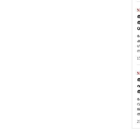
N
ആ
അ
ശ
ക
ക
ഗ
സ
1
N
പ
ആ
​
വ
ജ
ത
2