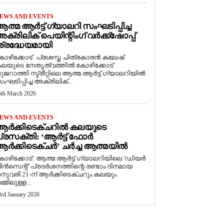
EWS AND EVENTS
ത്മ ആർട്ട് ഗ്യാലറി സംഘടിപ്പിച്ച
ക്രിലിക് പെയിന്റിംഗ് വർക്ക്‌ഷോപ്പ്
്രദ്ധേയമായി
ോഴിക്കോട്: പ്രശസ്ത ചിത്രകാരൻ കലേഷ്
ലയുടെ നേതൃത്വത്തിൽ കോഴിക്കോട്
ുജറാത്തി സ്ട്രീറ്റിലെ ആത്മ ആർട്ട് ഗ്യാലറിയിൽ
ംഘടിപ്പിച്ച അക്രിലിക്...
5th March 2026
EWS AND EVENTS
ആർക്കിടെക്ചറിൽ കലയുടെ
്രസക്തി: ‘ആർട്ട് ഫോർ
ർക്കിടെക്ചർ’ ചർച്ച ആത്മയിൽ
കോഴിക്കോട്: ആത്മ ആർട്ട് ഗ്യാലറിയിലെ 'ഡിയർ
ിൻസെന്റ്' പ്രദർശനത്തിന്റെ രണ്ടാം ദിനമായ
നുവരി 21-ന് ആർക്കിടെക്ചറും കലയും
മ്മിലുള്ള...
3rd January 2026