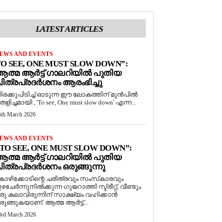
LATEST ARTICLES
EWS AND EVENTS
O SEE, ONE MUST SLOW DOWN”:
ത്മ ആർട്ട് ഗാലറിയിൽ പുതിയ
ിത്രപ്രദർശനം ആരംഭിച്ചു
ിരക്കുപിടിച്ച് ഓടുന്ന ഈ ലോകത്തിന് മുൻപിൽ
െളിച്ചമായി , 'To see, One must slow down' എന്ന...
5th March 2026
EWS AND EVENTS
TO SEE, ONE MUST SLOW DOWN”:
ത്മ ആർട്ട് ഗാലറിയിൽ പുതിയ
ിത്രപ്രദർശനം ഒരുങ്ങുന്നു
ോഴിക്കോടിന്റെ ചരിത്രവും സംസ്‌കാരവും
ഴചേർന്നുനിൽക്കുന്ന ഗുജറാത്തി സ്ട്രീറ്റ്, വീണ്ടും
രു കലാവിരുന്നിന് സാക്ഷ്യം വഹിക്കാൻ
രുങ്ങുകയാണ്. ആത്മ ആർട്ട്...
3rd March 2026