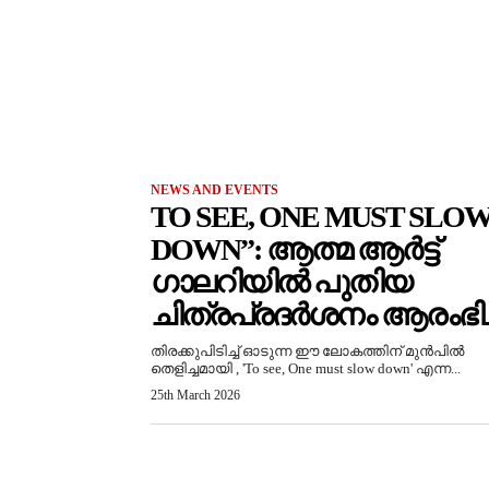
NEWS AND EVENTS
TO SEE, ONE MUST SLO
DOWN”: ആത്മ ആർട്ട്
ഗാലറിയിൽ പുതിയ
ചിത്രപ്രദർശനം ആരംഭിച്
തിരക്കുപിടിച്ച് ഓടുന്ന ഈ ലോകത്തിന് മുൻപിൽ
തെളിച്ചമായി , 'To see, One must slow down' എന്ന...
25th March 2026