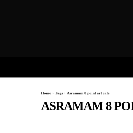
VIDEOS
P
Home
Tags
Asramam 8 point art cafe
ASRAMAM 8 POI