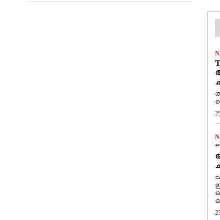
N
T
ആ
ച
ത
ത
2
N
“
ആ
ച
ക
ഇ
ഒ
ഒ
2