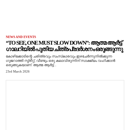
NEWS AND EVENTS
“TO SEE, ONE MUST SLOW DOWN”: ആത്മ ആർട്ട്
ഗാലറിയിൽ പുതിയ ചിത്രപ്രദർശനം ഒരുങ്ങുന്നു
കോഴിക്കോടിന്റെ ചരിത്രവും സംസ്‌കാരവും ഇഴചേർന്നുനിൽക്കുന്ന
ഗുജറാത്തി സ്ട്രീറ്റ്, വീണ്ടും ഒരു കലാവിരുന്നിന് സാക്ഷ്യം വഹിക്കാൻ
ഒരുങ്ങുകയാണ്. ആത്മ ആർട്ട്...
23rd March 2026