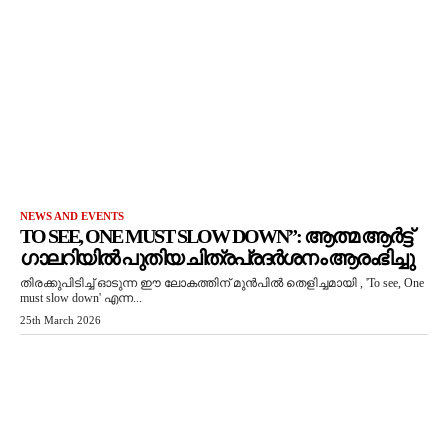
NEWS AND EVENTS
TO SEE, ONE MUST SLOW DOWN”: ആത്മ ആർട്ട്
ഗാലറിയിൽ പുതിയ ചിത്രപ്രദർശനം ആരംഭിച്ചു
തിരക്കുപിടിച്ച് ഓടുന്ന ഈ ലോകത്തിന് മുൻപിൽ തെളിച്ചമായി , 'To see, One
must slow down' എന്ന...
25th March 2026