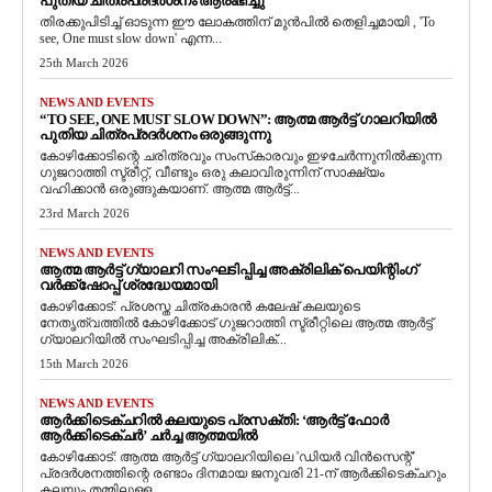
പുതിയ ചിത്രപ്രദർശനം ആരംഭിച്ചു
തിരക്കുപിടിച്ച് ഓടുന്ന ഈ ലോകത്തിന് മുൻപിൽ തെളിച്ചമായി , 'To
see, One must slow down' എന്ന...
25th March 2026
NEWS AND EVENTS
“TO SEE, ONE MUST SLOW DOWN”: ആത്മ ആർട്ട് ഗാലറിയിൽ
പുതിയ ചിത്രപ്രദർശനം ഒരുങ്ങുന്നു
കോഴിക്കോടിന്റെ ചരിത്രവും സംസ്‌കാരവും ഇഴചേർന്നുനിൽക്കുന്ന
ഗുജറാത്തി സ്ട്രീറ്റ്, വീണ്ടും ഒരു കലാവിരുന്നിന് സാക്ഷ്യം
വഹിക്കാൻ ഒരുങ്ങുകയാണ്. ആത്മ ആർട്ട്...
23rd March 2026
NEWS AND EVENTS
ആത്മ ആർട്ട് ഗ്യാലറി സംഘടിപ്പിച്ച അക്രിലിക് പെയിന്റിംഗ്
വർക്ക്‌ഷോപ്പ് ശ്രദ്ധേയമായി
കോഴിക്കോട്: പ്രശസ്ത ചിത്രകാരൻ കലേഷ് കലയുടെ
നേതൃത്വത്തിൽ കോഴിക്കോട് ഗുജറാത്തി സ്ട്രീറ്റിലെ ആത്മ ആർട്ട്
ഗ്യാലറിയിൽ സംഘടിപ്പിച്ച അക്രിലിക്...
15th March 2026
NEWS AND EVENTS
ആർക്കിടെക്ചറിൽ കലയുടെ പ്രസക്തി: ‘ആർട്ട് ഫോർ
ആർക്കിടെക്ചർ’ ചർച്ച ആത്മയിൽ
​കോഴിക്കോട്: ആത്മ ആർട്ട് ഗ്യാലറിയിലെ 'ഡിയർ വിൻസെന്റ്'
പ്രദർശനത്തിന്റെ രണ്ടാം ദിനമായ ജനുവരി 21-ന് ആർക്കിടെക്ചറും
കലയും തമ്മിലുള്ള...