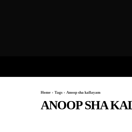
VIDEOS
P
Home
Tags
Anoop sha kallayam
ANOOP SHA KA