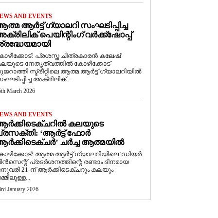
EWS AND EVENTS
ത്മ ആർട്ട് ഗ്യാലറി സംഘടിപ്പിച്ച
ക്രിലിക് പെയിന്റിംഗ് വർക്ക്‌ഷോപ്പ്
്രദ്ധേയമായി
ോഴിക്കോട്: പ്രശസ്ത ചിത്രകാരൻ കലേഷ്
ലയുടെ നേതൃത്വത്തിൽ കോഴിക്കോട്
ുജറാത്തി സ്ട്രീറ്റിലെ ആത്മ ആർട്ട് ഗ്യാലറിയിൽ
ംഘടിപ്പിച്ച അക്രിലിക്...
5th March 2026
EWS AND EVENTS
ആർക്കിടെക്ചറിൽ കലയുടെ
്രസക്തി: ‘ആർട്ട് ഫോർ
ർക്കിടെക്ചർ’ ചർച്ച ആത്മയിൽ
കോഴിക്കോട്: ആത്മ ആർട്ട് ഗ്യാലറിയിലെ 'ഡിയർ
ിൻസെന്റ്' പ്രദർശനത്തിന്റെ രണ്ടാം ദിനമായ
നുവരി 21-ന് ആർക്കിടെക്ചറും കലയും
മ്മിലുള്ള...
3rd January 2026