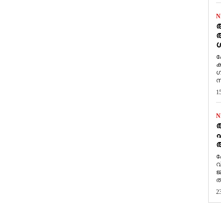
N
ആ
അ
ശ
ക
ക
ഗ
സ
1
N
പ
ആ
​
വ
ജ
ത
2