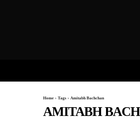
VIDEOS
P
Home
Tags
Amitabh Bachchan
AMITABH BAC