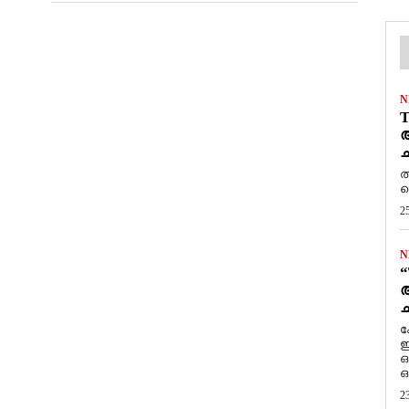
N
T
ആ
ച
ത
ത
2
N
“
ആ
ച
ക
ഇ
ഒ
ഒ
2