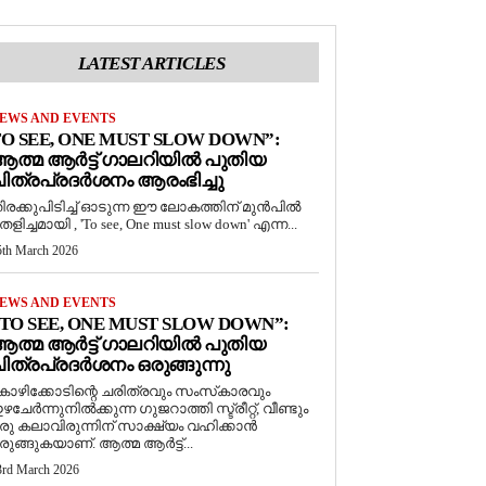
LATEST ARTICLES
EWS AND EVENTS
O SEE, ONE MUST SLOW DOWN”:
ത്മ ആർട്ട് ഗാലറിയിൽ പുതിയ
ിത്രപ്രദർശനം ആരംഭിച്ചു
ിരക്കുപിടിച്ച് ഓടുന്ന ഈ ലോകത്തിന് മുൻപിൽ
െളിച്ചമായി , 'To see, One must slow down' എന്ന...
5th March 2026
EWS AND EVENTS
TO SEE, ONE MUST SLOW DOWN”:
ത്മ ആർട്ട് ഗാലറിയിൽ പുതിയ
ിത്രപ്രദർശനം ഒരുങ്ങുന്നു
ോഴിക്കോടിന്റെ ചരിത്രവും സംസ്‌കാരവും
ഴചേർന്നുനിൽക്കുന്ന ഗുജറാത്തി സ്ട്രീറ്റ്, വീണ്ടും
രു കലാവിരുന്നിന് സാക്ഷ്യം വഹിക്കാൻ
രുങ്ങുകയാണ്. ആത്മ ആർട്ട്...
3rd March 2026