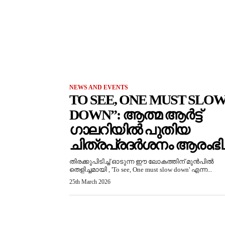
NEWS AND EVENTS
TO SEE, ONE MUST SLO
DOWN”: ആത്മ ആർട്ട്
ഗാലറിയിൽ പുതിയ
ചിത്രപ്രദർശനം ആരംഭിച്
തിരക്കുപിടിച്ച് ഓടുന്ന ഈ ലോകത്തിന് മുൻപിൽ
തെളിച്ചമായി , 'To see, One must slow down' എന്ന...
25th March 2026