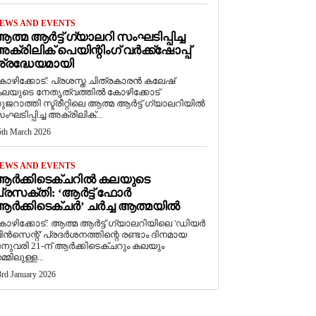
EWS AND EVENTS
ത്മ ആർട്ട് ഗ്യാലറി സംഘടിപ്പിച്ച
ക്രിലിക് പെയിന്റിംഗ് വർക്ക്‌ഷോപ്പ്
്രദ്ധേയമായി
ോഴിക്കോട്: പ്രശസ്ത ചിത്രകാരൻ കലേഷ്
ലയുടെ നേതൃത്വത്തിൽ കോഴിക്കോട്
ുജറാത്തി സ്ട്രീറ്റിലെ ആത്മ ആർട്ട് ഗ്യാലറിയിൽ
ംഘടിപ്പിച്ച അക്രിലിക്...
5th March 2026
EWS AND EVENTS
ആർക്കിടെക്ചറിൽ കലയുടെ
്രസക്തി: ‘ആർട്ട് ഫോർ
ർക്കിടെക്ചർ’ ചർച്ച ആത്മയിൽ
കോഴിക്കോട്: ആത്മ ആർട്ട് ഗ്യാലറിയിലെ 'ഡിയർ
ിൻസെന്റ്' പ്രദർശനത്തിന്റെ രണ്ടാം ദിനമായ
നുവരി 21-ന് ആർക്കിടെക്ചറും കലയും
മ്മിലുള്ള...
3rd January 2026