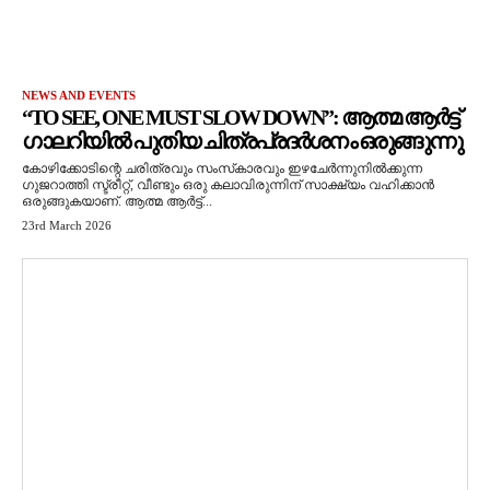
NEWS AND EVENTS
“TO SEE, ONE MUST SLOW DOWN”: ആത്മ ആർട്ട്
ഗാലറിയിൽ പുതിയ ചിത്രപ്രദർശനം ഒരുങ്ങുന്നു
കോഴിക്കോടിന്റെ ചരിത്രവും സംസ്‌കാരവും ഇഴചേർന്നുനിൽക്കുന്ന
ഗുജറാത്തി സ്ട്രീറ്റ്, വീണ്ടും ഒരു കലാവിരുന്നിന് സാക്ഷ്യം വഹിക്കാൻ
ഒരുങ്ങുകയാണ്. ആത്മ ആർട്ട്...
23rd March 2026