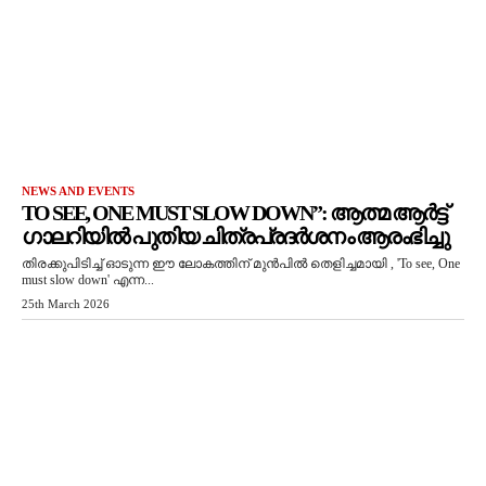
NEWS AND EVENTS
TO SEE, ONE MUST SLOW DOWN”: ആത്മ ആർട്ട്
ഗാലറിയിൽ പുതിയ ചിത്രപ്രദർശനം ആരംഭിച്ചു
തിരക്കുപിടിച്ച് ഓടുന്ന ഈ ലോകത്തിന് മുൻപിൽ തെളിച്ചമായി , 'To see, One
must slow down' എന്ന...
25th March 2026