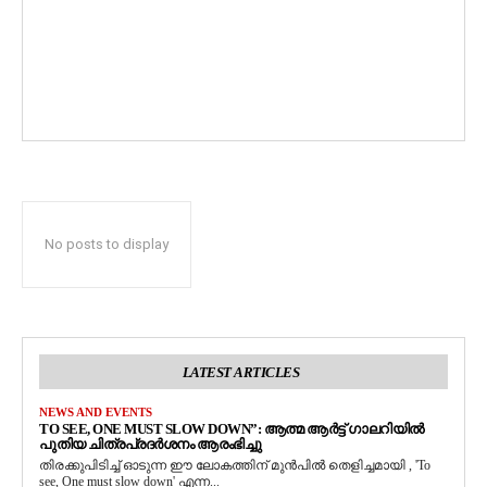
No posts to display
LATEST ARTICLES
NEWS AND EVENTS
TO SEE, ONE MUST SLOW DOWN”: ആത്മ ആർട്ട് ഗാലറിയിൽ
പുതിയ ചിത്രപ്രദർശനം ആരംഭിച്ചു
തിരക്കുപിടിച്ച് ഓടുന്ന ഈ ലോകത്തിന് മുൻപിൽ തെളിച്ചമായി , 'To
see, One must slow down' എന്ന...