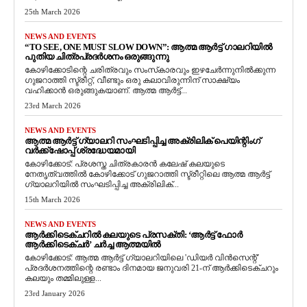
25th March 2026
NEWS AND EVENTS
“TO SEE, ONE MUST SLOW DOWN”: ആത്മ ആർട്ട് ഗാലറിയിൽ
പുതിയ ചിത്രപ്രദർശനം ഒരുങ്ങുന്നു
കോഴിക്കോടിന്റെ ചരിത്രവും സംസ്‌കാരവും ഇഴചേർന്നുനിൽക്കുന്ന
ഗുജറാത്തി സ്ട്രീറ്റ്, വീണ്ടും ഒരു കലാവിരുന്നിന് സാക്ഷ്യം
വഹിക്കാൻ ഒരുങ്ങുകയാണ്. ആത്മ ആർട്ട്...
23rd March 2026
NEWS AND EVENTS
ആത്മ ആർട്ട് ഗ്യാലറി സംഘടിപ്പിച്ച അക്രിലിക് പെയിന്റിംഗ്
വർക്ക്‌ഷോപ്പ് ശ്രദ്ധേയമായി
കോഴിക്കോട്: പ്രശസ്ത ചിത്രകാരൻ കലേഷ് കലയുടെ
നേതൃത്വത്തിൽ കോഴിക്കോട് ഗുജറാത്തി സ്ട്രീറ്റിലെ ആത്മ ആർട്ട്
ഗ്യാലറിയിൽ സംഘടിപ്പിച്ച അക്രിലിക്...
15th March 2026
NEWS AND EVENTS
ആർക്കിടെക്ചറിൽ കലയുടെ പ്രസക്തി: ‘ആർട്ട് ഫോർ
ആർക്കിടെക്ചർ’ ചർച്ച ആത്മയിൽ
​കോഴിക്കോട്: ആത്മ ആർട്ട് ഗ്യാലറിയിലെ 'ഡിയർ വിൻസെന്റ്'
പ്രദർശനത്തിന്റെ രണ്ടാം ദിനമായ ജനുവരി 21-ന് ആർക്കിടെക്ചറും
കലയും തമ്മിലുള്ള...
23rd January 2026