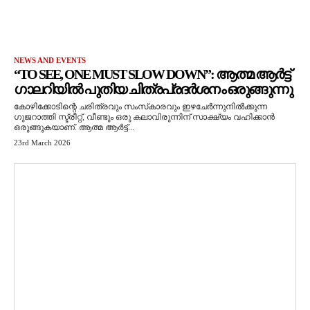
NEWS AND EVENTS
“TO SEE, ONE MUST SLOW DOWN”: ആത്മ ആർട്ട്
ഗാലറിയിൽ പുതിയ ചിത്രപ്രദർശനം ഒരുങ്ങുന്നു
കോഴിക്കോടിന്റെ ചരിത്രവും സംസ്‌കാരവും ഇഴചേർന്നുനിൽക്കുന്ന
ഗുജറാത്തി സ്ട്രീറ്റ്, വീണ്ടും ഒരു കലാവിരുന്നിന് സാക്ഷ്യം വഹിക്കാൻ
ഒരുങ്ങുകയാണ്. ആത്മ ആർട്ട്...
23rd March 2026