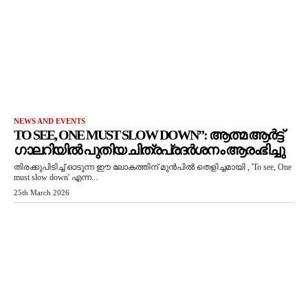
NEWS AND EVENTS
TO SEE, ONE MUST SLOW DOWN”: ആത്മ ആർട്ട്
ഗാലറിയിൽ പുതിയ ചിത്രപ്രദർശനം ആരംഭിച്ചു
തിരക്കുപിടിച്ച് ഓടുന്ന ഈ ലോകത്തിന് മുൻപിൽ തെളിച്ചമായി , 'To see, One
must slow down' എന്ന...
25th March 2026