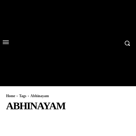
Home
Tags
Abhinayam
ABHINAYAM