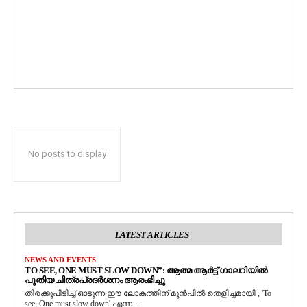
No posts to display
LATEST ARTICLES
NEWS AND EVENTS
TO SEE, ONE MUST SLOW DOWN”: ആത്മ ആർട്ട് ഗാലറിയിൽ
പുതിയ ചിത്രപ്രദർശനം ആരംഭിച്ചു
തിരക്കുപിടിച്ച് ഓടുന്ന ഈ ലോകത്തിന് മുൻപിൽ തെളിച്ചമായി , 'To
see, One must slow down' എന്ന...