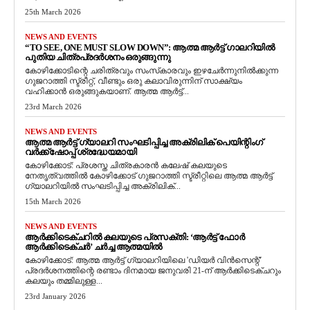
25th March 2026
NEWS AND EVENTS
“TO SEE, ONE MUST SLOW DOWN”: ആത്മ ആർട്ട് ഗാലറിയിൽ
പുതിയ ചിത്രപ്രദർശനം ഒരുങ്ങുന്നു
കോഴിക്കോടിന്റെ ചരിത്രവും സംസ്‌കാരവും ഇഴചേർന്നുനിൽക്കുന്ന
ഗുജറാത്തി സ്ട്രീറ്റ്, വീണ്ടും ഒരു കലാവിരുന്നിന് സാക്ഷ്യം
വഹിക്കാൻ ഒരുങ്ങുകയാണ്. ആത്മ ആർട്ട്...
23rd March 2026
NEWS AND EVENTS
ആത്മ ആർട്ട് ഗ്യാലറി സംഘടിപ്പിച്ച അക്രിലിക് പെയിന്റിംഗ്
വർക്ക്‌ഷോപ്പ് ശ്രദ്ധേയമായി
കോഴിക്കോട്: പ്രശസ്ത ചിത്രകാരൻ കലേഷ് കലയുടെ
നേതൃത്വത്തിൽ കോഴിക്കോട് ഗുജറാത്തി സ്ട്രീറ്റിലെ ആത്മ ആർട്ട്
ഗ്യാലറിയിൽ സംഘടിപ്പിച്ച അക്രിലിക്...
15th March 2026
NEWS AND EVENTS
ആർക്കിടെക്ചറിൽ കലയുടെ പ്രസക്തി: ‘ആർട്ട് ഫോർ
ആർക്കിടെക്ചർ’ ചർച്ച ആത്മയിൽ
​കോഴിക്കോട്: ആത്മ ആർട്ട് ഗ്യാലറിയിലെ 'ഡിയർ വിൻസെന്റ്'
പ്രദർശനത്തിന്റെ രണ്ടാം ദിനമായ ജനുവരി 21-ന് ആർക്കിടെക്ചറും
കലയും തമ്മിലുള്ള...
23rd January 2026