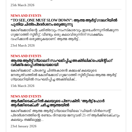
25th March 2026
NEWS AND EVENTS
“TO SEE, ONE MUST SLOW DOWN”: ആത്മ ആർട്ട് ഗാലറിയിൽ
പുതിയ ചിത്രപ്രദർശനം ഒരുങ്ങുന്നു
കോഴിക്കോടിന്റെ ചരിത്രവും സംസ്‌കാരവും ഇഴചേർന്നുനിൽക്കുന്ന
ഗുജറാത്തി സ്ട്രീറ്റ്, വീണ്ടും ഒരു കലാവിരുന്നിന് സാക്ഷ്യം
വഹിക്കാൻ ഒരുങ്ങുകയാണ്. ആത്മ ആർട്ട്...
23rd March 2026
NEWS AND EVENTS
ആത്മ ആർട്ട് ഗ്യാലറി സംഘടിപ്പിച്ച അക്രിലിക് പെയിന്റിംഗ്
വർക്ക്‌ഷോപ്പ് ശ്രദ്ധേയമായി
കോഴിക്കോട്: പ്രശസ്ത ചിത്രകാരൻ കലേഷ് കലയുടെ
നേതൃത്വത്തിൽ കോഴിക്കോട് ഗുജറാത്തി സ്ട്രീറ്റിലെ ആത്മ ആർട്ട്
ഗ്യാലറിയിൽ സംഘടിപ്പിച്ച അക്രിലിക്...
15th March 2026
NEWS AND EVENTS
ആർക്കിടെക്ചറിൽ കലയുടെ പ്രസക്തി: ‘ആർട്ട് ഫോർ
ആർക്കിടെക്ചർ’ ചർച്ച ആത്മയിൽ
​കോഴിക്കോട്: ആത്മ ആർട്ട് ഗ്യാലറിയിലെ 'ഡിയർ വിൻസെന്റ്'
പ്രദർശനത്തിന്റെ രണ്ടാം ദിനമായ ജനുവരി 21-ന് ആർക്കിടെക്ചറും
കലയും തമ്മിലുള്ള...
23rd January 2026