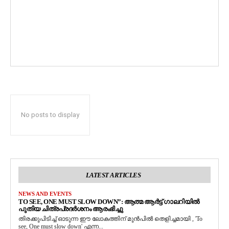
No posts to display
LATEST ARTICLES
NEWS AND EVENTS
TO SEE, ONE MUST SLOW DOWN”: ആത്മ ആർട്ട് ഗാലറിയിൽ
പുതിയ ചിത്രപ്രദർശനം ആരംഭിച്ചു
തിരക്കുപിടിച്ച് ഓടുന്ന ഈ ലോകത്തിന് മുൻപിൽ തെളിച്ചമായി , 'To
see, One must slow down' എന്ന...