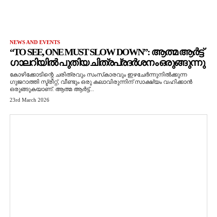
NEWS AND EVENTS
“TO SEE, ONE MUST SLOW DOWN”: ആത്മ ആർട്ട്
ഗാലറിയിൽ പുതിയ ചിത്രപ്രദർശനം ഒരുങ്ങുന്നു
കോഴിക്കോടിന്റെ ചരിത്രവും സംസ്‌കാരവും ഇഴചേർന്നുനിൽക്കുന്ന
ഗുജറാത്തി സ്ട്രീറ്റ്, വീണ്ടും ഒരു കലാവിരുന്നിന് സാക്ഷ്യം വഹിക്കാൻ
ഒരുങ്ങുകയാണ്. ആത്മ ആർട്ട്...
23rd March 2026