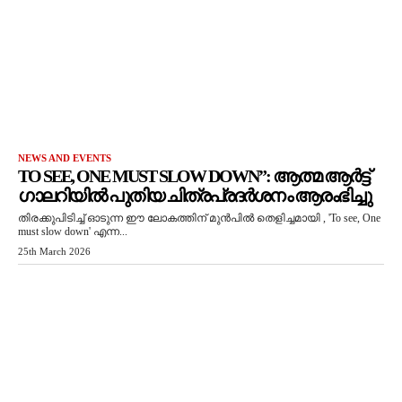
NEWS AND EVENTS
TO SEE, ONE MUST SLOW DOWN”: ആത്മ ആർട്ട്
ഗാലറിയിൽ പുതിയ ചിത്രപ്രദർശനം ആരംഭിച്ചു
തിരക്കുപിടിച്ച് ഓടുന്ന ഈ ലോകത്തിന് മുൻപിൽ തെളിച്ചമായി , 'To see, One
must slow down' എന്ന...
25th March 2026