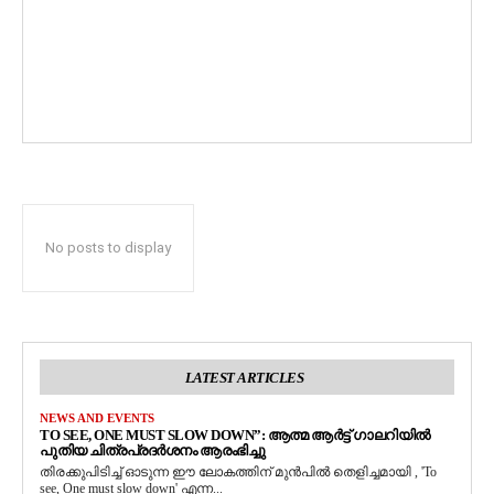
No posts to display
LATEST ARTICLES
NEWS AND EVENTS
TO SEE, ONE MUST SLOW DOWN”: ആത്മ ആർട്ട് ഗാലറിയിൽ
പുതിയ ചിത്രപ്രദർശനം ആരംഭിച്ചു
തിരക്കുപിടിച്ച് ഓടുന്ന ഈ ലോകത്തിന് മുൻപിൽ തെളിച്ചമായി , 'To
see, One must slow down' എന്ന...