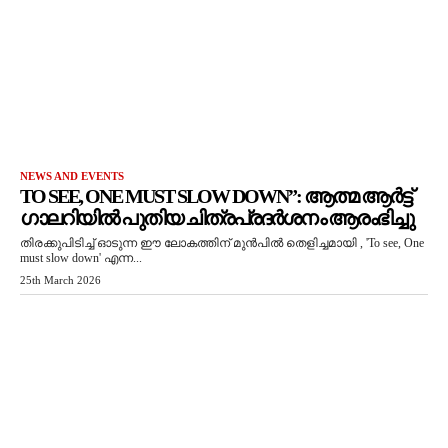
NEWS AND EVENTS
TO SEE, ONE MUST SLOW DOWN”: ആത്മ ആർട്ട്
ഗാലറിയിൽ പുതിയ ചിത്രപ്രദർശനം ആരംഭിച്ചു
തിരക്കുപിടിച്ച് ഓടുന്ന ഈ ലോകത്തിന് മുൻപിൽ തെളിച്ചമായി , 'To see, One
must slow down' എന്ന...
25th March 2026