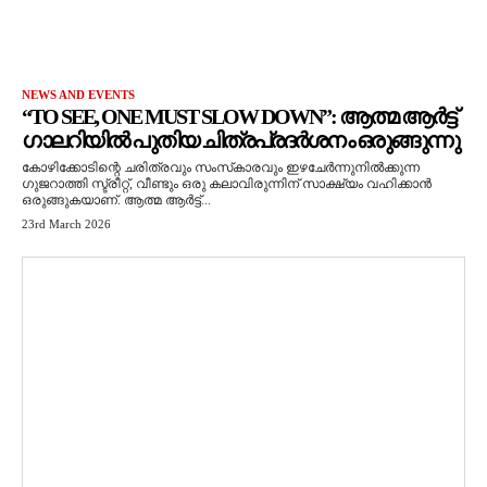
NEWS AND EVENTS
“TO SEE, ONE MUST SLOW DOWN”: ആത്മ ആർട്ട്
ഗാലറിയിൽ പുതിയ ചിത്രപ്രദർശനം ഒരുങ്ങുന്നു
കോഴിക്കോടിന്റെ ചരിത്രവും സംസ്‌കാരവും ഇഴചേർന്നുനിൽക്കുന്ന
ഗുജറാത്തി സ്ട്രീറ്റ്, വീണ്ടും ഒരു കലാവിരുന്നിന് സാക്ഷ്യം വഹിക്കാൻ
ഒരുങ്ങുകയാണ്. ആത്മ ആർട്ട്...
23rd March 2026