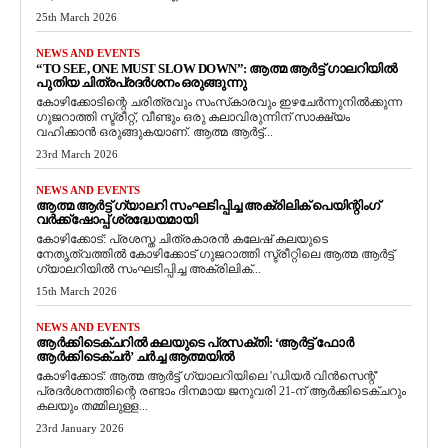
25th March 2026
NEWS AND EVENTS
“TO SEE, ONE MUST SLOW DOWN”: ആത്മ ആർട്ട് ഗാലറിയിൽ
പുതിയ ചിത്രപ്രദർശനം ഒരുങ്ങുന്നു
കോഴിക്കോടിന്റെ ചരിത്രവും സംസ്‌കാരവും ഇഴചേർന്നുനിൽക്കുന്ന
ഗുജറാത്തി സ്ട്രീറ്റ്, വീണ്ടും ഒരു കലാവിരുന്നിന് സാക്ഷ്യം
വഹിക്കാൻ ഒരുങ്ങുകയാണ്. ആത്മ ആർട്ട്...
23rd March 2026
NEWS AND EVENTS
ആത്മ ആർട്ട് ഗ്യാലറി സംഘടിപ്പിച്ച അക്രിലിക് പെയിന്റിംഗ്
വർക്ക്‌ഷോപ്പ് ശ്രദ്ധേയമായി
കോഴിക്കോട്: പ്രശസ്ത ചിത്രകാരൻ കലേഷ് കലയുടെ
നേതൃത്വത്തിൽ കോഴിക്കോട് ഗുജറാത്തി സ്ട്രീറ്റിലെ ആത്മ ആർട്ട്
ഗ്യാലറിയിൽ സംഘടിപ്പിച്ച അക്രിലിക്...
15th March 2026
NEWS AND EVENTS
ആർക്കിടെക്ചറിൽ കലയുടെ പ്രസക്തി: ‘ആർട്ട് ഫോർ
ആർക്കിടെക്ചർ’ ചർച്ച ആത്മയിൽ
​കോഴിക്കോട്: ആത്മ ആർട്ട് ഗ്യാലറിയിലെ 'ഡിയർ വിൻസെന്റ്'
പ്രദർശനത്തിന്റെ രണ്ടാം ദിനമായ ജനുവരി 21-ന് ആർക്കിടെക്ചറും
കലയും തമ്മിലുള്ള...
23rd January 2026