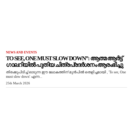
NEWS AND EVENTS
TO SEE, ONE MUST SLOW DOWN”: ആത്മ ആർട്ട്
ഗാലറിയിൽ പുതിയ ചിത്രപ്രദർശനം ആരംഭിച്ചു
തിരക്കുപിടിച്ച് ഓടുന്ന ഈ ലോകത്തിന് മുൻപിൽ തെളിച്ചമായി , 'To see, One
must slow down' എന്ന...
25th March 2026