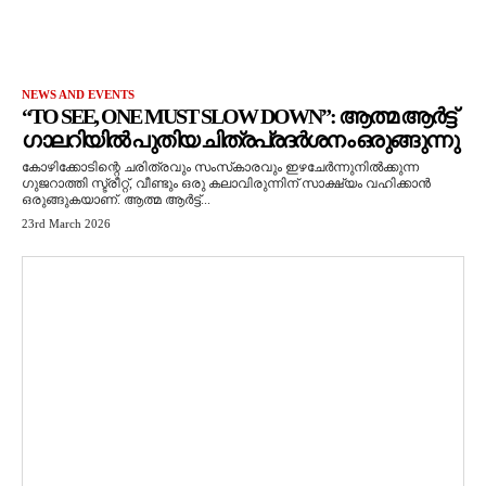
NEWS AND EVENTS
“TO SEE, ONE MUST SLOW DOWN”: ആത്മ ആർട്ട്
ഗാലറിയിൽ പുതിയ ചിത്രപ്രദർശനം ഒരുങ്ങുന്നു
കോഴിക്കോടിന്റെ ചരിത്രവും സംസ്‌കാരവും ഇഴചേർന്നുനിൽക്കുന്ന
ഗുജറാത്തി സ്ട്രീറ്റ്, വീണ്ടും ഒരു കലാവിരുന്നിന് സാക്ഷ്യം വഹിക്കാൻ
ഒരുങ്ങുകയാണ്. ആത്മ ആർട്ട്...
23rd March 2026