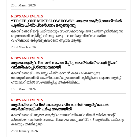
25th March 2026
NEWS AND EVENTS
“TO SEE, ONE MUST SLOW DOWN”: ആത്മ ആർട്ട് ഗാലറിയിൽ
പുതിയ ചിത്രപ്രദർശനം ഒരുങ്ങുന്നു
കോഴിക്കോടിന്റെ ചരിത്രവും സംസ്‌കാരവും ഇഴചേർന്നുനിൽക്കുന്ന
ഗുജറാത്തി സ്ട്രീറ്റ്, വീണ്ടും ഒരു കലാവിരുന്നിന് സാക്ഷ്യം
വഹിക്കാൻ ഒരുങ്ങുകയാണ്. ആത്മ ആർട്ട്...
23rd March 2026
NEWS AND EVENTS
ആത്മ ആർട്ട് ഗ്യാലറി സംഘടിപ്പിച്ച അക്രിലിക് പെയിന്റിംഗ്
വർക്ക്‌ഷോപ്പ് ശ്രദ്ധേയമായി
കോഴിക്കോട്: പ്രശസ്ത ചിത്രകാരൻ കലേഷ് കലയുടെ
നേതൃത്വത്തിൽ കോഴിക്കോട് ഗുജറാത്തി സ്ട്രീറ്റിലെ ആത്മ ആർട്ട്
ഗ്യാലറിയിൽ സംഘടിപ്പിച്ച അക്രിലിക്...
15th March 2026
NEWS AND EVENTS
ആർക്കിടെക്ചറിൽ കലയുടെ പ്രസക്തി: ‘ആർട്ട് ഫോർ
ആർക്കിടെക്ചർ’ ചർച്ച ആത്മയിൽ
​കോഴിക്കോട്: ആത്മ ആർട്ട് ഗ്യാലറിയിലെ 'ഡിയർ വിൻസെന്റ്'
പ്രദർശനത്തിന്റെ രണ്ടാം ദിനമായ ജനുവരി 21-ന് ആർക്കിടെക്ചറും
കലയും തമ്മിലുള്ള...
23rd January 2026