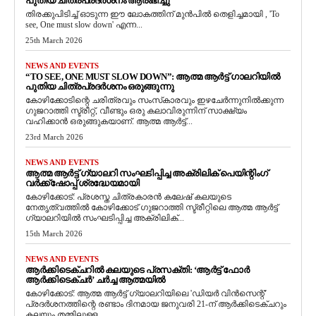
പുതിയ ചിത്രപ്രദർശനം ആരംഭിച്ചു
തിരക്കുപിടിച്ച് ഓടുന്ന ഈ ലോകത്തിന് മുൻപിൽ തെളിച്ചമായി , 'To
see, One must slow down' എന്ന...
25th March 2026
NEWS AND EVENTS
“TO SEE, ONE MUST SLOW DOWN”: ആത്മ ആർട്ട് ഗാലറിയിൽ
പുതിയ ചിത്രപ്രദർശനം ഒരുങ്ങുന്നു
കോഴിക്കോടിന്റെ ചരിത്രവും സംസ്‌കാരവും ഇഴചേർന്നുനിൽക്കുന്ന
ഗുജറാത്തി സ്ട്രീറ്റ്, വീണ്ടും ഒരു കലാവിരുന്നിന് സാക്ഷ്യം
വഹിക്കാൻ ഒരുങ്ങുകയാണ്. ആത്മ ആർട്ട്...
23rd March 2026
NEWS AND EVENTS
ആത്മ ആർട്ട് ഗ്യാലറി സംഘടിപ്പിച്ച അക്രിലിക് പെയിന്റിംഗ്
വർക്ക്‌ഷോപ്പ് ശ്രദ്ധേയമായി
കോഴിക്കോട്: പ്രശസ്ത ചിത്രകാരൻ കലേഷ് കലയുടെ
നേതൃത്വത്തിൽ കോഴിക്കോട് ഗുജറാത്തി സ്ട്രീറ്റിലെ ആത്മ ആർട്ട്
ഗ്യാലറിയിൽ സംഘടിപ്പിച്ച അക്രിലിക്...
15th March 2026
NEWS AND EVENTS
ആർക്കിടെക്ചറിൽ കലയുടെ പ്രസക്തി: ‘ആർട്ട് ഫോർ
ആർക്കിടെക്ചർ’ ചർച്ച ആത്മയിൽ
​കോഴിക്കോട്: ആത്മ ആർട്ട് ഗ്യാലറിയിലെ 'ഡിയർ വിൻസെന്റ്'
പ്രദർശനത്തിന്റെ രണ്ടാം ദിനമായ ജനുവരി 21-ന് ആർക്കിടെക്ചറും
കലയും തമ്മിലുള്ള...