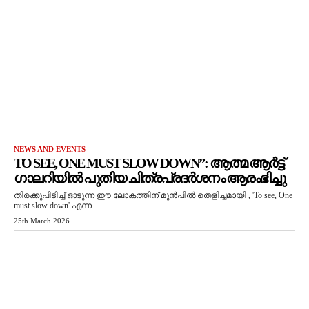
NEWS AND EVENTS
TO SEE, ONE MUST SLOW DOWN”: ആത്മ ആർട്ട്
ഗാലറിയിൽ പുതിയ ചിത്രപ്രദർശനം ആരംഭിച്ചു
തിരക്കുപിടിച്ച് ഓടുന്ന ഈ ലോകത്തിന് മുൻപിൽ തെളിച്ചമായി , 'To see, One
must slow down' എന്ന...
25th March 2026