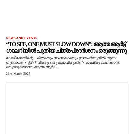
NEWS AND EVENTS
“TO SEE, ONE MUST SLOW DOWN”: ആത്മ ആർട്ട്
ഗാലറിയിൽ പുതിയ ചിത്രപ്രദർശനം ഒരുങ്ങുന്നു
കോഴിക്കോടിന്റെ ചരിത്രവും സംസ്‌കാരവും ഇഴചേർന്നുനിൽക്കുന്ന
ഗുജറാത്തി സ്ട്രീറ്റ്, വീണ്ടും ഒരു കലാവിരുന്നിന് സാക്ഷ്യം വഹിക്കാൻ
ഒരുങ്ങുകയാണ്. ആത്മ ആർട്ട്...
23rd March 2026