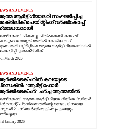
EWS AND EVENTS
ത്മ ആർട്ട് ഗ്യാലറി സംഘടിപ്പിച്ച
ക്രിലിക് പെയിന്റിംഗ് വർക്ക്‌ഷോപ്പ്
്രദ്ധേയമായി
ോഴിക്കോട്: പ്രശസ്ത ചിത്രകാരൻ കലേഷ്
ലയുടെ നേതൃത്വത്തിൽ കോഴിക്കോട്
ുജറാത്തി സ്ട്രീറ്റിലെ ആത്മ ആർട്ട് ഗ്യാലറിയിൽ
ംഘടിപ്പിച്ച അക്രിലിക്...
5th March 2026
EWS AND EVENTS
ആർക്കിടെക്ചറിൽ കലയുടെ
്രസക്തി: ‘ആർട്ട് ഫോർ
ർക്കിടെക്ചർ’ ചർച്ച ആത്മയിൽ
കോഴിക്കോട്: ആത്മ ആർട്ട് ഗ്യാലറിയിലെ 'ഡിയർ
ിൻസെന്റ്' പ്രദർശനത്തിന്റെ രണ്ടാം ദിനമായ
നുവരി 21-ന് ആർക്കിടെക്ചറും കലയും
മ്മിലുള്ള...
3rd January 2026