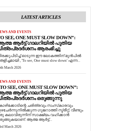
LATEST ARTICLES
EWS AND EVENTS
O SEE, ONE MUST SLOW DOWN”:
ത്മ ആർട്ട് ഗാലറിയിൽ പുതിയ
ിത്രപ്രദർശനം ആരംഭിച്ചു
ിരക്കുപിടിച്ച് ഓടുന്ന ഈ ലോകത്തിന് മുൻപിൽ
െളിച്ചമായി , 'To see, One must slow down' എന്ന...
5th March 2026
EWS AND EVENTS
TO SEE, ONE MUST SLOW DOWN”:
ത്മ ആർട്ട് ഗാലറിയിൽ പുതിയ
ിത്രപ്രദർശനം ഒരുങ്ങുന്നു
ോഴിക്കോടിന്റെ ചരിത്രവും സംസ്‌കാരവും
ഴചേർന്നുനിൽക്കുന്ന ഗുജറാത്തി സ്ട്രീറ്റ്, വീണ്ടും
രു കലാവിരുന്നിന് സാക്ഷ്യം വഹിക്കാൻ
രുങ്ങുകയാണ്. ആത്മ ആർട്ട്...
3rd March 2026