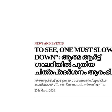
NEWS AND EVENTS
TO SEE, ONE MUST SLO
DOWN”: ആത്മ ആർട്ട്
ഗാലറിയിൽ പുതിയ
ചിത്രപ്രദർശനം ആരംഭിച്
തിരക്കുപിടിച്ച് ഓടുന്ന ഈ ലോകത്തിന് മുൻപിൽ
തെളിച്ചമായി , 'To see, One must slow down' എന്ന...
25th March 2026