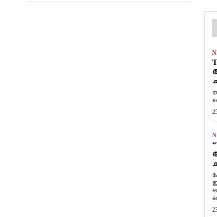
N
T
ആ
ച
ത
ത
2
N
“
ആ
ച
ക
ഇ
ഒ
ഒ
2