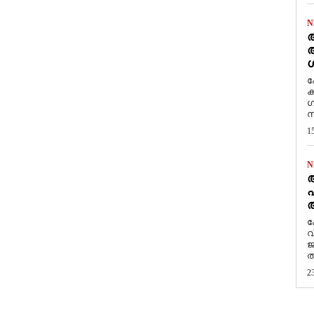
N
ആ
അ
ശ
ക
ക
ഗ
സ
1
N
പ
ആ
​
വ
ജ
ത
2