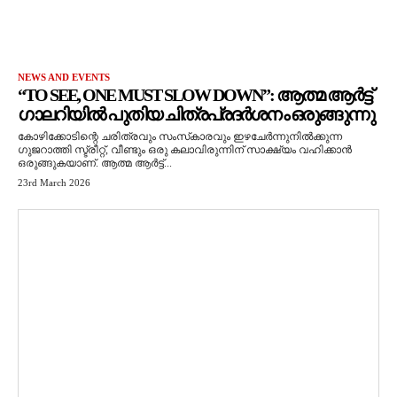
NEWS AND EVENTS
“TO SEE, ONE MUST SLOW DOWN”: ആത്മ ആർട്ട്
ഗാലറിയിൽ പുതിയ ചിത്രപ്രദർശനം ഒരുങ്ങുന്നു
കോഴിക്കോടിന്റെ ചരിത്രവും സംസ്‌കാരവും ഇഴചേർന്നുനിൽക്കുന്ന
ഗുജറാത്തി സ്ട്രീറ്റ്, വീണ്ടും ഒരു കലാവിരുന്നിന് സാക്ഷ്യം വഹിക്കാൻ
ഒരുങ്ങുകയാണ്. ആത്മ ആർട്ട്...
23rd March 2026