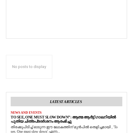
No posts to display
LATEST ARTICLES
NEWS AND EVENTS
TO SEE, ONE MUST SLOW DOWN”: ആത്മ ആർട്ട് ഗാലറിയിൽ
പുതിയ ചിത്രപ്രദർശനം ആരംഭിച്ചു
തിരക്കുപിടിച്ച് ഓടുന്ന ഈ ലോകത്തിന് മുൻപിൽ തെളിച്ചമായി , 'To
see, One must slow down' എന്ന...