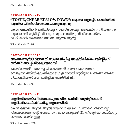
25th March 2026
NEWS AND EVENTS
“TO SEE, ONE MUST SLOW DOWN”: ആത്മ ആർട്ട് ഗാലറിയിൽ
പുതിയ ചിത്രപ്രദർശനം ഒരുങ്ങുന്നു
കോഴിക്കോടിന്റെ ചരിത്രവും സംസ്‌കാരവും ഇഴചേർന്നുനിൽക്കുന്ന
ഗുജറാത്തി സ്ട്രീറ്റ്, വീണ്ടും ഒരു കലാവിരുന്നിന് സാക്ഷ്യം
വഹിക്കാൻ ഒരുങ്ങുകയാണ്. ആത്മ ആർട്ട്...
23rd March 2026
NEWS AND EVENTS
ആത്മ ആർട്ട് ഗ്യാലറി സംഘടിപ്പിച്ച അക്രിലിക് പെയിന്റിംഗ്
വർക്ക്‌ഷോപ്പ് ശ്രദ്ധേയമായി
കോഴിക്കോട്: പ്രശസ്ത ചിത്രകാരൻ കലേഷ് കലയുടെ
നേതൃത്വത്തിൽ കോഴിക്കോട് ഗുജറാത്തി സ്ട്രീറ്റിലെ ആത്മ ആർട്ട്
ഗ്യാലറിയിൽ സംഘടിപ്പിച്ച അക്രിലിക്...
15th March 2026
NEWS AND EVENTS
ആർക്കിടെക്ചറിൽ കലയുടെ പ്രസക്തി: ‘ആർട്ട് ഫോർ
ആർക്കിടെക്ചർ’ ചർച്ച ആത്മയിൽ
​കോഴിക്കോട്: ആത്മ ആർട്ട് ഗ്യാലറിയിലെ 'ഡിയർ വിൻസെന്റ്'
പ്രദർശനത്തിന്റെ രണ്ടാം ദിനമായ ജനുവരി 21-ന് ആർക്കിടെക്ചറും
കലയും തമ്മിലുള്ള...
23rd January 2026