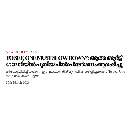
NEWS AND EVENTS
TO SEE, ONE MUST SLOW DOWN”: ആത്മ ആർട്ട്
ഗാലറിയിൽ പുതിയ ചിത്രപ്രദർശനം ആരംഭിച്ചു
തിരക്കുപിടിച്ച് ഓടുന്ന ഈ ലോകത്തിന് മുൻപിൽ തെളിച്ചമായി , 'To see, One
must slow down' എന്ന...
25th March 2026