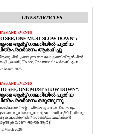
LATEST ARTICLES
EWS AND EVENTS
O SEE, ONE MUST SLOW DOWN”:
ത്മ ആർട്ട് ഗാലറിയിൽ പുതിയ
ിത്രപ്രദർശനം ആരംഭിച്ചു
ിരക്കുപിടിച്ച് ഓടുന്ന ഈ ലോകത്തിന് മുൻപിൽ
െളിച്ചമായി , 'To see, One must slow down' എന്ന...
5th March 2026
EWS AND EVENTS
TO SEE, ONE MUST SLOW DOWN”:
ത്മ ആർട്ട് ഗാലറിയിൽ പുതിയ
ിത്രപ്രദർശനം ഒരുങ്ങുന്നു
ോഴിക്കോടിന്റെ ചരിത്രവും സംസ്‌കാരവും
ഴചേർന്നുനിൽക്കുന്ന ഗുജറാത്തി സ്ട്രീറ്റ്, വീണ്ടും
രു കലാവിരുന്നിന് സാക്ഷ്യം വഹിക്കാൻ
രുങ്ങുകയാണ്. ആത്മ ആർട്ട്...
3rd March 2026