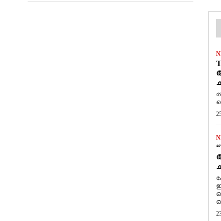
N
T
ആ
ച
ത
ത
2
N
“
ആ
ച
ക
ഇ
ഒ
ഒ
2