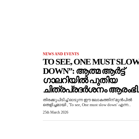
NEWS AND EVENTS
TO SEE, ONE MUST SLO
DOWN”: ആത്മ ആർട്ട്
ഗാലറിയിൽ പുതിയ
ചിത്രപ്രദർശനം ആരംഭിച്
തിരക്കുപിടിച്ച് ഓടുന്ന ഈ ലോകത്തിന് മുൻപിൽ
തെളിച്ചമായി , 'To see, One must slow down' എന്ന...
25th March 2026