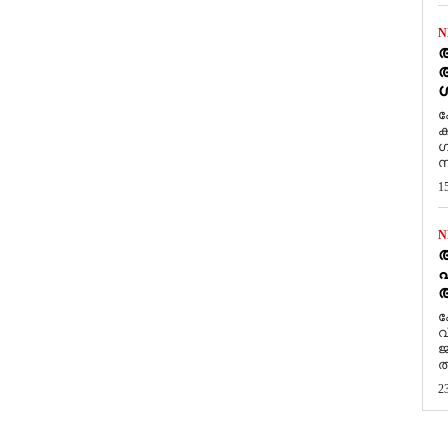
N
ആ
അ
ശ
ക
ക
ഗ
സ
1
N
പ
ആ
​
വ
ജ
ത
2