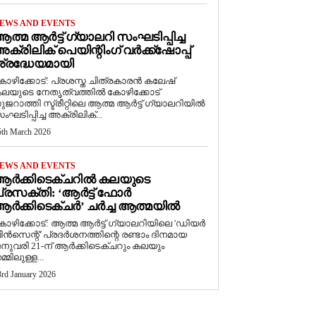
EWS AND EVENTS
ത്മ ആർട്ട് ഗ്യാലറി സംഘടിപ്പിച്ച
ക്രിലിക് പെയിന്റിംഗ് വർക്ക്‌ഷോപ്പ്
്രദ്ധേയമായി
ോഴിക്കോട്: പ്രശസ്ത ചിത്രകാരൻ കലേഷ്
ലയുടെ നേതൃത്വത്തിൽ കോഴിക്കോട്
ുജറാത്തി സ്ട്രീറ്റിലെ ആത്മ ആർട്ട് ഗ്യാലറിയിൽ
ംഘടിപ്പിച്ച അക്രിലിക്...
5th March 2026
EWS AND EVENTS
ആർക്കിടെക്ചറിൽ കലയുടെ
്രസക്തി: ‘ആർട്ട് ഫോർ
ർക്കിടെക്ചർ’ ചർച്ച ആത്മയിൽ
കോഴിക്കോട്: ആത്മ ആർട്ട് ഗ്യാലറിയിലെ 'ഡിയർ
ിൻസെന്റ്' പ്രദർശനത്തിന്റെ രണ്ടാം ദിനമായ
നുവരി 21-ന് ആർക്കിടെക്ചറും കലയും
മ്മിലുള്ള...
3rd January 2026