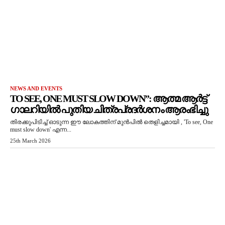
NEWS AND EVENTS
TO SEE, ONE MUST SLOW DOWN”: ആത്മ ആർട്ട്
ഗാലറിയിൽ പുതിയ ചിത്രപ്രദർശനം ആരംഭിച്ചു
തിരക്കുപിടിച്ച് ഓടുന്ന ഈ ലോകത്തിന് മുൻപിൽ തെളിച്ചമായി , 'To see, One
must slow down' എന്ന...
25th March 2026