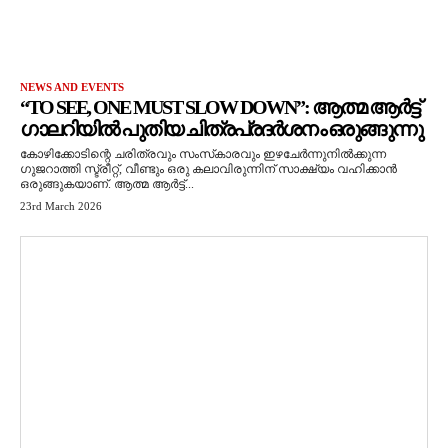
NEWS AND EVENTS
“TO SEE, ONE MUST SLOW DOWN”: ആത്മ ആർട്ട്
ഗാലറിയിൽ പുതിയ ചിത്രപ്രദർശനം ഒരുങ്ങുന്നു
കോഴിക്കോടിന്റെ ചരിത്രവും സംസ്‌കാരവും ഇഴചേർന്നുനിൽക്കുന്ന
ഗുജറാത്തി സ്ട്രീറ്റ്, വീണ്ടും ഒരു കലാവിരുന്നിന് സാക്ഷ്യം വഹിക്കാൻ
ഒരുങ്ങുകയാണ്. ആത്മ ആർട്ട്...
23rd March 2026