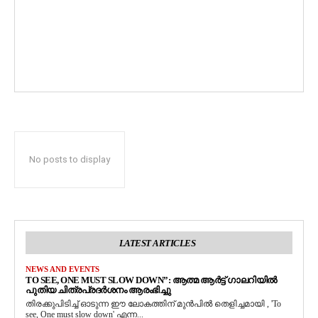
No posts to display
LATEST ARTICLES
NEWS AND EVENTS
TO SEE, ONE MUST SLOW DOWN”: ആത്മ ആർട്ട് ഗാലറിയിൽ
പുതിയ ചിത്രപ്രദർശനം ആരംഭിച്ചു
തിരക്കുപിടിച്ച് ഓടുന്ന ഈ ലോകത്തിന് മുൻപിൽ തെളിച്ചമായി , 'To
see, One must slow down' എന്ന...