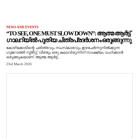
NEWS AND EVENTS
“TO SEE, ONE MUST SLOW DOWN”: ആത്മ ആർട്ട്
ഗാലറിയിൽ പുതിയ ചിത്രപ്രദർശനം ഒരുങ്ങുന്നു
കോഴിക്കോടിന്റെ ചരിത്രവും സംസ്‌കാരവും ഇഴചേർന്നുനിൽക്കുന്ന
ഗുജറാത്തി സ്ട്രീറ്റ്, വീണ്ടും ഒരു കലാവിരുന്നിന് സാക്ഷ്യം വഹിക്കാൻ
ഒരുങ്ങുകയാണ്. ആത്മ ആർട്ട്...
23rd March 2026