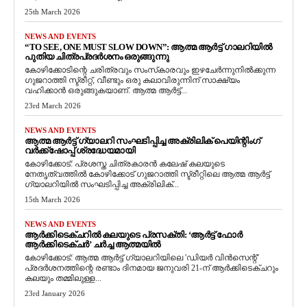
25th March 2026
NEWS AND EVENTS
“TO SEE, ONE MUST SLOW DOWN”: ആത്മ ആർട്ട് ഗാലറിയിൽ
പുതിയ ചിത്രപ്രദർശനം ഒരുങ്ങുന്നു
കോഴിക്കോടിന്റെ ചരിത്രവും സംസ്‌കാരവും ഇഴചേർന്നുനിൽക്കുന്ന
ഗുജറാത്തി സ്ട്രീറ്റ്, വീണ്ടും ഒരു കലാവിരുന്നിന് സാക്ഷ്യം
വഹിക്കാൻ ഒരുങ്ങുകയാണ്. ആത്മ ആർട്ട്...
23rd March 2026
NEWS AND EVENTS
ആത്മ ആർട്ട് ഗ്യാലറി സംഘടിപ്പിച്ച അക്രിലിക് പെയിന്റിംഗ്
വർക്ക്‌ഷോപ്പ് ശ്രദ്ധേയമായി
കോഴിക്കോട്: പ്രശസ്ത ചിത്രകാരൻ കലേഷ് കലയുടെ
നേതൃത്വത്തിൽ കോഴിക്കോട് ഗുജറാത്തി സ്ട്രീറ്റിലെ ആത്മ ആർട്ട്
ഗ്യാലറിയിൽ സംഘടിപ്പിച്ച അക്രിലിക്...
15th March 2026
NEWS AND EVENTS
ആർക്കിടെക്ചറിൽ കലയുടെ പ്രസക്തി: ‘ആർട്ട് ഫോർ
ആർക്കിടെക്ചർ’ ചർച്ച ആത്മയിൽ
​കോഴിക്കോട്: ആത്മ ആർട്ട് ഗ്യാലറിയിലെ 'ഡിയർ വിൻസെന്റ്'
പ്രദർശനത്തിന്റെ രണ്ടാം ദിനമായ ജനുവരി 21-ന് ആർക്കിടെക്ചറും
കലയും തമ്മിലുള്ള...
23rd January 2026