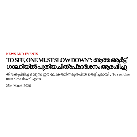
NEWS AND EVENTS
TO SEE, ONE MUST SLOW DOWN”: ആത്മ ആർട്ട്
ഗാലറിയിൽ പുതിയ ചിത്രപ്രദർശനം ആരംഭിച്ചു
തിരക്കുപിടിച്ച് ഓടുന്ന ഈ ലോകത്തിന് മുൻപിൽ തെളിച്ചമായി , 'To see, One
must slow down' എന്ന...
25th March 2026