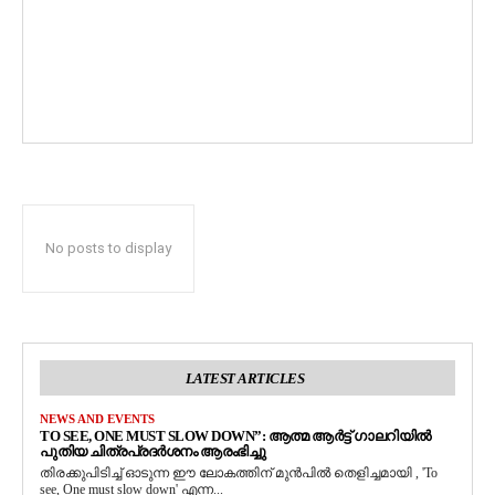
No posts to display
LATEST ARTICLES
NEWS AND EVENTS
TO SEE, ONE MUST SLOW DOWN”: ആത്മ ആർട്ട് ഗാലറിയിൽ
പുതിയ ചിത്രപ്രദർശനം ആരംഭിച്ചു
തിരക്കുപിടിച്ച് ഓടുന്ന ഈ ലോകത്തിന് മുൻപിൽ തെളിച്ചമായി , 'To
see, One must slow down' എന്ന...