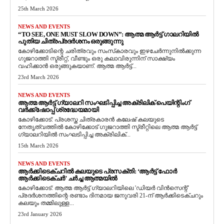
25th March 2026
NEWS AND EVENTS
“TO SEE, ONE MUST SLOW DOWN”: ആത്മ ആർട്ട് ഗാലറിയിൽ
പുതിയ ചിത്രപ്രദർശനം ഒരുങ്ങുന്നു
കോഴിക്കോടിന്റെ ചരിത്രവും സംസ്‌കാരവും ഇഴചേർന്നുനിൽക്കുന്ന
ഗുജറാത്തി സ്ട്രീറ്റ്, വീണ്ടും ഒരു കലാവിരുന്നിന് സാക്ഷ്യം
വഹിക്കാൻ ഒരുങ്ങുകയാണ്. ആത്മ ആർട്ട്...
23rd March 2026
NEWS AND EVENTS
ആത്മ ആർട്ട് ഗ്യാലറി സംഘടിപ്പിച്ച അക്രിലിക് പെയിന്റിംഗ്
വർക്ക്‌ഷോപ്പ് ശ്രദ്ധേയമായി
കോഴിക്കോട്: പ്രശസ്ത ചിത്രകാരൻ കലേഷ് കലയുടെ
നേതൃത്വത്തിൽ കോഴിക്കോട് ഗുജറാത്തി സ്ട്രീറ്റിലെ ആത്മ ആർട്ട്
ഗ്യാലറിയിൽ സംഘടിപ്പിച്ച അക്രിലിക്...
15th March 2026
NEWS AND EVENTS
ആർക്കിടെക്ചറിൽ കലയുടെ പ്രസക്തി: ‘ആർട്ട് ഫോർ
ആർക്കിടെക്ചർ’ ചർച്ച ആത്മയിൽ
​കോഴിക്കോട്: ആത്മ ആർട്ട് ഗ്യാലറിയിലെ 'ഡിയർ വിൻസെന്റ്'
പ്രദർശനത്തിന്റെ രണ്ടാം ദിനമായ ജനുവരി 21-ന് ആർക്കിടെക്ചറും
കലയും തമ്മിലുള്ള...
23rd January 2026