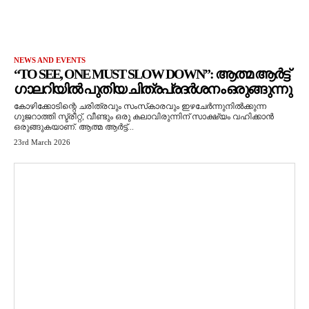
NEWS AND EVENTS
“TO SEE, ONE MUST SLOW DOWN”: ആത്മ ആർട്ട്
ഗാലറിയിൽ പുതിയ ചിത്രപ്രദർശനം ഒരുങ്ങുന്നു
കോഴിക്കോടിന്റെ ചരിത്രവും സംസ്‌കാരവും ഇഴചേർന്നുനിൽക്കുന്ന
ഗുജറാത്തി സ്ട്രീറ്റ്, വീണ്ടും ഒരു കലാവിരുന്നിന് സാക്ഷ്യം വഹിക്കാൻ
ഒരുങ്ങുകയാണ്. ആത്മ ആർട്ട്...
23rd March 2026