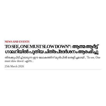
NEWS AND EVENTS
TO SEE, ONE MUST SLOW DOWN”: ആത്മ ആർട്ട്
ഗാലറിയിൽ പുതിയ ചിത്രപ്രദർശനം ആരംഭിച്ചു
തിരക്കുപിടിച്ച് ഓടുന്ന ഈ ലോകത്തിന് മുൻപിൽ തെളിച്ചമായി , 'To see, One
must slow down' എന്ന...
25th March 2026