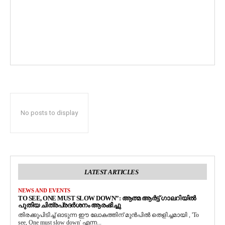
No posts to display
LATEST ARTICLES
NEWS AND EVENTS
TO SEE, ONE MUST SLOW DOWN”: ആത്മ ആർട്ട് ഗാലറിയിൽ
പുതിയ ചിത്രപ്രദർശനം ആരംഭിച്ചു
തിരക്കുപിടിച്ച് ഓടുന്ന ഈ ലോകത്തിന് മുൻപിൽ തെളിച്ചമായി , 'To
see, One must slow down' എന്ന...