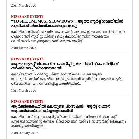
25th March 2026
NEWS AND EVENTS
“TO SEE, ONE MUST SLOW DOWN”: ആത്മ ആർട്ട് ഗാലറിയിൽ
പുതിയ ചിത്രപ്രദർശനം ഒരുങ്ങുന്നു
കോഴിക്കോടിന്റെ ചരിത്രവും സംസ്‌കാരവും ഇഴചേർന്നുനിൽക്കുന്ന
ഗുജറാത്തി സ്ട്രീറ്റ്, വീണ്ടും ഒരു കലാവിരുന്നിന് സാക്ഷ്യം
വഹിക്കാൻ ഒരുങ്ങുകയാണ്. ആത്മ ആർട്ട്...
23rd March 2026
NEWS AND EVENTS
ആത്മ ആർട്ട് ഗ്യാലറി സംഘടിപ്പിച്ച അക്രിലിക് പെയിന്റിംഗ്
വർക്ക്‌ഷോപ്പ് ശ്രദ്ധേയമായി
കോഴിക്കോട്: പ്രശസ്ത ചിത്രകാരൻ കലേഷ് കലയുടെ
നേതൃത്വത്തിൽ കോഴിക്കോട് ഗുജറാത്തി സ്ട്രീറ്റിലെ ആത്മ ആർട്ട്
ഗ്യാലറിയിൽ സംഘടിപ്പിച്ച അക്രിലിക്...
15th March 2026
NEWS AND EVENTS
ആർക്കിടെക്ചറിൽ കലയുടെ പ്രസക്തി: ‘ആർട്ട് ഫോർ
ആർക്കിടെക്ചർ’ ചർച്ച ആത്മയിൽ
​കോഴിക്കോട്: ആത്മ ആർട്ട് ഗ്യാലറിയിലെ 'ഡിയർ വിൻസെന്റ്'
പ്രദർശനത്തിന്റെ രണ്ടാം ദിനമായ ജനുവരി 21-ന് ആർക്കിടെക്ചറും
കലയും തമ്മിലുള്ള...
23rd January 2026