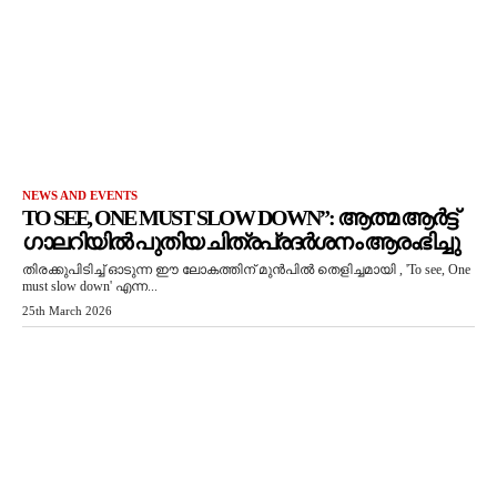
NEWS AND EVENTS
TO SEE, ONE MUST SLOW DOWN”: ആത്മ ആർട്ട്
ഗാലറിയിൽ പുതിയ ചിത്രപ്രദർശനം ആരംഭിച്ചു
തിരക്കുപിടിച്ച് ഓടുന്ന ഈ ലോകത്തിന് മുൻപിൽ തെളിച്ചമായി , 'To see, One
must slow down' എന്ന...
25th March 2026