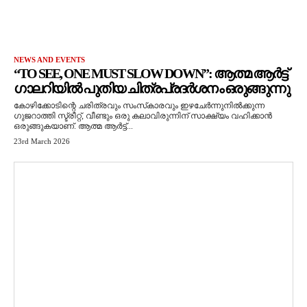
NEWS AND EVENTS
“TO SEE, ONE MUST SLOW DOWN”: ആത്മ ആർട്ട്
ഗാലറിയിൽ പുതിയ ചിത്രപ്രദർശനം ഒരുങ്ങുന്നു
കോഴിക്കോടിന്റെ ചരിത്രവും സംസ്‌കാരവും ഇഴചേർന്നുനിൽക്കുന്ന
ഗുജറാത്തി സ്ട്രീറ്റ്, വീണ്ടും ഒരു കലാവിരുന്നിന് സാക്ഷ്യം വഹിക്കാൻ
ഒരുങ്ങുകയാണ്. ആത്മ ആർട്ട്...
23rd March 2026