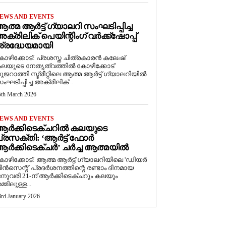
EWS AND EVENTS
ത്മ ആർട്ട് ഗ്യാലറി സംഘടിപ്പിച്ച
ക്രിലിക് പെയിന്റിംഗ് വർക്ക്‌ഷോപ്പ്
്രദ്ധേയമായി
ോഴിക്കോട്: പ്രശസ്ത ചിത്രകാരൻ കലേഷ്
ലയുടെ നേതൃത്വത്തിൽ കോഴിക്കോട്
ുജറാത്തി സ്ട്രീറ്റിലെ ആത്മ ആർട്ട് ഗ്യാലറിയിൽ
ംഘടിപ്പിച്ച അക്രിലിക്...
5th March 2026
EWS AND EVENTS
ആർക്കിടെക്ചറിൽ കലയുടെ
്രസക്തി: ‘ആർട്ട് ഫോർ
ർക്കിടെക്ചർ’ ചർച്ച ആത്മയിൽ
കോഴിക്കോട്: ആത്മ ആർട്ട് ഗ്യാലറിയിലെ 'ഡിയർ
ിൻസെന്റ്' പ്രദർശനത്തിന്റെ രണ്ടാം ദിനമായ
നുവരി 21-ന് ആർക്കിടെക്ചറും കലയും
മ്മിലുള്ള...
3rd January 2026