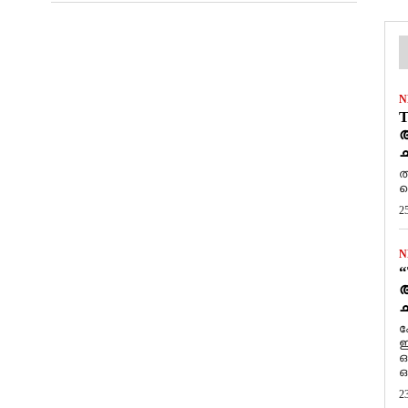
N
T
ആ
ച
ത
ത
2
N
“
ആ
ച
ക
ഇ
ഒ
ഒ
2