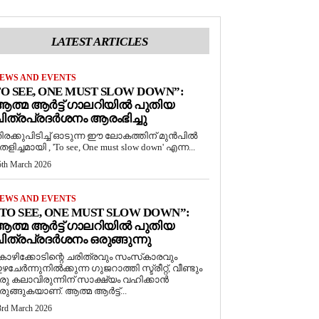
LATEST ARTICLES
EWS AND EVENTS
O SEE, ONE MUST SLOW DOWN”:
ത്മ ആർട്ട് ഗാലറിയിൽ പുതിയ
ിത്രപ്രദർശനം ആരംഭിച്ചു
ിരക്കുപിടിച്ച് ഓടുന്ന ഈ ലോകത്തിന് മുൻപിൽ
െളിച്ചമായി , 'To see, One must slow down' എന്ന...
5th March 2026
EWS AND EVENTS
TO SEE, ONE MUST SLOW DOWN”:
ത്മ ആർട്ട് ഗാലറിയിൽ പുതിയ
ിത്രപ്രദർശനം ഒരുങ്ങുന്നു
ോഴിക്കോടിന്റെ ചരിത്രവും സംസ്‌കാരവും
ഴചേർന്നുനിൽക്കുന്ന ഗുജറാത്തി സ്ട്രീറ്റ്, വീണ്ടും
രു കലാവിരുന്നിന് സാക്ഷ്യം വഹിക്കാൻ
രുങ്ങുകയാണ്. ആത്മ ആർട്ട്...
3rd March 2026