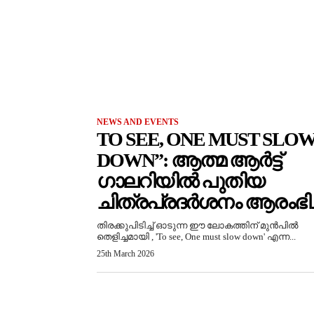
NEWS AND EVENTS
TO SEE, ONE MUST SLO
DOWN”: ആത്മ ആർട്ട്
ഗാലറിയിൽ പുതിയ
ചിത്രപ്രദർശനം ആരംഭിച്
തിരക്കുപിടിച്ച് ഓടുന്ന ഈ ലോകത്തിന് മുൻപിൽ
തെളിച്ചമായി , 'To see, One must slow down' എന്ന...
25th March 2026