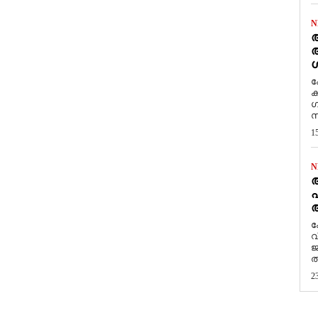
N
ആ
അ
ശ
ക
ക
ഗ
സ
1
N
പ
ആ
​
വ
ജ
ത
2