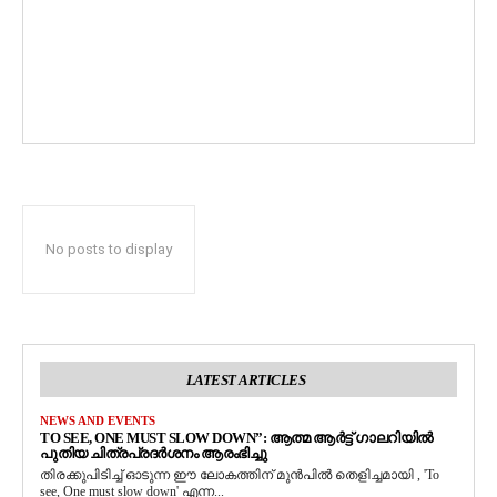
No posts to display
LATEST ARTICLES
NEWS AND EVENTS
TO SEE, ONE MUST SLOW DOWN”: ആത്മ ആർട്ട് ഗാലറിയിൽ
പുതിയ ചിത്രപ്രദർശനം ആരംഭിച്ചു
തിരക്കുപിടിച്ച് ഓടുന്ന ഈ ലോകത്തിന് മുൻപിൽ തെളിച്ചമായി , 'To
see, One must slow down' എന്ന...