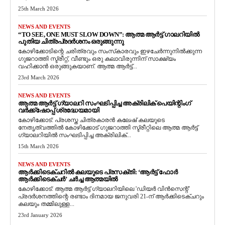
25th March 2026
NEWS AND EVENTS
“TO SEE, ONE MUST SLOW DOWN”: ആത്മ ആർട്ട് ഗാലറിയിൽ
പുതിയ ചിത്രപ്രദർശനം ഒരുങ്ങുന്നു
കോഴിക്കോടിന്റെ ചരിത്രവും സംസ്‌കാരവും ഇഴചേർന്നുനിൽക്കുന്ന
ഗുജറാത്തി സ്ട്രീറ്റ്, വീണ്ടും ഒരു കലാവിരുന്നിന് സാക്ഷ്യം
വഹിക്കാൻ ഒരുങ്ങുകയാണ്. ആത്മ ആർട്ട്...
23rd March 2026
NEWS AND EVENTS
ആത്മ ആർട്ട് ഗ്യാലറി സംഘടിപ്പിച്ച അക്രിലിക് പെയിന്റിംഗ്
വർക്ക്‌ഷോപ്പ് ശ്രദ്ധേയമായി
കോഴിക്കോട്: പ്രശസ്ത ചിത്രകാരൻ കലേഷ് കലയുടെ
നേതൃത്വത്തിൽ കോഴിക്കോട് ഗുജറാത്തി സ്ട്രീറ്റിലെ ആത്മ ആർട്ട്
ഗ്യാലറിയിൽ സംഘടിപ്പിച്ച അക്രിലിക്...
15th March 2026
NEWS AND EVENTS
ആർക്കിടെക്ചറിൽ കലയുടെ പ്രസക്തി: ‘ആർട്ട് ഫോർ
ആർക്കിടെക്ചർ’ ചർച്ച ആത്മയിൽ
​കോഴിക്കോട്: ആത്മ ആർട്ട് ഗ്യാലറിയിലെ 'ഡിയർ വിൻസെന്റ്'
പ്രദർശനത്തിന്റെ രണ്ടാം ദിനമായ ജനുവരി 21-ന് ആർക്കിടെക്ചറും
കലയും തമ്മിലുള്ള...
23rd January 2026