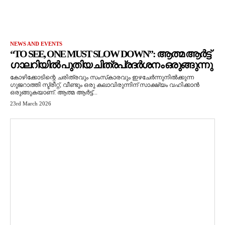
NEWS AND EVENTS
“TO SEE, ONE MUST SLOW DOWN”: ആത്മ ആർട്ട്
ഗാലറിയിൽ പുതിയ ചിത്രപ്രദർശനം ഒരുങ്ങുന്നു
കോഴിക്കോടിന്റെ ചരിത്രവും സംസ്‌കാരവും ഇഴചേർന്നുനിൽക്കുന്ന
ഗുജറാത്തി സ്ട്രീറ്റ്, വീണ്ടും ഒരു കലാവിരുന്നിന് സാക്ഷ്യം വഹിക്കാൻ
ഒരുങ്ങുകയാണ്. ആത്മ ആർട്ട്...
23rd March 2026