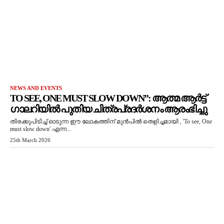
NEWS AND EVENTS
TO SEE, ONE MUST SLOW DOWN”: ആത്മ ആർട്ട്
ഗാലറിയിൽ പുതിയ ചിത്രപ്രദർശനം ആരംഭിച്ചു
തിരക്കുപിടിച്ച് ഓടുന്ന ഈ ലോകത്തിന് മുൻപിൽ തെളിച്ചമായി , 'To see, One
must slow down' എന്ന...
25th March 2026