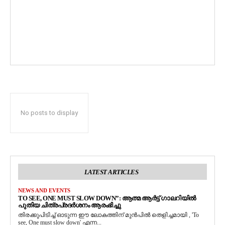
No posts to display
LATEST ARTICLES
NEWS AND EVENTS
TO SEE, ONE MUST SLOW DOWN”: ആത്മ ആർട്ട് ഗാലറിയിൽ
പുതിയ ചിത്രപ്രദർശനം ആരംഭിച്ചു
തിരക്കുപിടിച്ച് ഓടുന്ന ഈ ലോകത്തിന് മുൻപിൽ തെളിച്ചമായി , 'To
see, One must slow down' എന്ന...