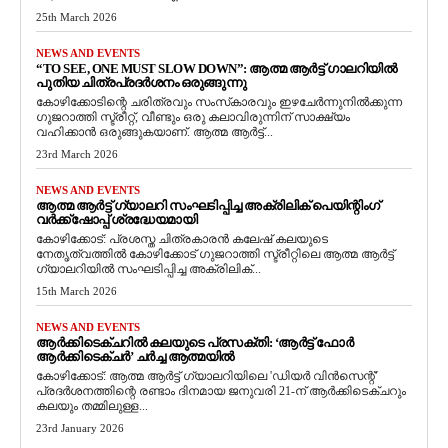
25th March 2026
NEWS AND EVENTS
“TO SEE, ONE MUST SLOW DOWN”: ആത്മ ആർട്ട് ഗാലറിയിൽ
പുതിയ ചിത്രപ്രദർശനം ഒരുങ്ങുന്നു
കോഴിക്കോടിന്റെ ചരിത്രവും സംസ്‌കാരവും ഇഴചേർന്നുനിൽക്കുന്ന
ഗുജറാത്തി സ്ട്രീറ്റ്, വീണ്ടും ഒരു കലാവിരുന്നിന് സാക്ഷ്യം
വഹിക്കാൻ ഒരുങ്ങുകയാണ്. ആത്മ ആർട്ട്...
23rd March 2026
NEWS AND EVENTS
ആത്മ ആർട്ട് ഗ്യാലറി സംഘടിപ്പിച്ച അക്രിലിക് പെയിന്റിംഗ്
വർക്ക്‌ഷോപ്പ് ശ്രദ്ധേയമായി
കോഴിക്കോട്: പ്രശസ്ത ചിത്രകാരൻ കലേഷ് കലയുടെ
നേതൃത്വത്തിൽ കോഴിക്കോട് ഗുജറാത്തി സ്ട്രീറ്റിലെ ആത്മ ആർട്ട്
ഗ്യാലറിയിൽ സംഘടിപ്പിച്ച അക്രിലിക്...
15th March 2026
NEWS AND EVENTS
ആർക്കിടെക്ചറിൽ കലയുടെ പ്രസക്തി: ‘ആർട്ട് ഫോർ
ആർക്കിടെക്ചർ’ ചർച്ച ആത്മയിൽ
​കോഴിക്കോട്: ആത്മ ആർട്ട് ഗ്യാലറിയിലെ 'ഡിയർ വിൻസെന്റ്'
പ്രദർശനത്തിന്റെ രണ്ടാം ദിനമായ ജനുവരി 21-ന് ആർക്കിടെക്ചറും
കലയും തമ്മിലുള്ള...
23rd January 2026