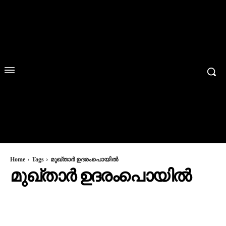
Home
Tags
മുഖ്താർ ഉദരംപൊയിൽ
മുഖ്താർ ഉദരംപൊയിൽ