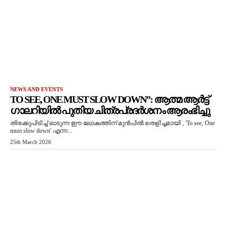
NEWS AND EVENTS
TO SEE, ONE MUST SLOW DOWN”: ആത്മ ആർട്ട്
ഗാലറിയിൽ പുതിയ ചിത്രപ്രദർശനം ആരംഭിച്ചു
തിരക്കുപിടിച്ച് ഓടുന്ന ഈ ലോകത്തിന് മുൻപിൽ തെളിച്ചമായി , 'To see, One
must slow down' എന്ന...
25th March 2026