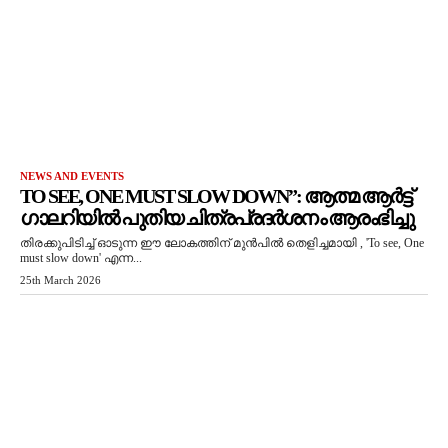
NEWS AND EVENTS
TO SEE, ONE MUST SLOW DOWN”: ആത്മ ആർട്ട്
ഗാലറിയിൽ പുതിയ ചിത്രപ്രദർശനം ആരംഭിച്ചു
തിരക്കുപിടിച്ച് ഓടുന്ന ഈ ലോകത്തിന് മുൻപിൽ തെളിച്ചമായി , 'To see, One
must slow down' എന്ന...
25th March 2026