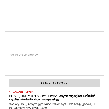
No posts to display
LATEST ARTICLES
NEWS AND EVENTS
TO SEE, ONE MUST SLOW DOWN”: ആത്മ ആർട്ട് ഗാലറിയിൽ
പുതിയ ചിത്രപ്രദർശനം ആരംഭിച്ചു
തിരക്കുപിടിച്ച് ഓടുന്ന ഈ ലോകത്തിന് മുൻപിൽ തെളിച്ചമായി , 'To
see, One must slow down' എന്ന...