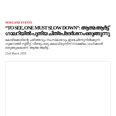
NEWS AND EVENTS
“TO SEE, ONE MUST SLOW DOWN”: ആത്മ ആർട്ട്
ഗാലറിയിൽ പുതിയ ചിത്രപ്രദർശനം ഒരുങ്ങുന്നു
കോഴിക്കോടിന്റെ ചരിത്രവും സംസ്‌കാരവും ഇഴചേർന്നുനിൽക്കുന്ന
ഗുജറാത്തി സ്ട്രീറ്റ്, വീണ്ടും ഒരു കലാവിരുന്നിന് സാക്ഷ്യം വഹിക്കാൻ
ഒരുങ്ങുകയാണ്. ആത്മ ആർട്ട്...
23rd March 2026