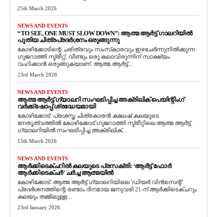
25th March 2026
NEWS AND EVENTS
“TO SEE, ONE MUST SLOW DOWN”: ആത്മ ആർട്ട് ഗാലറിയിൽ
പുതിയ ചിത്രപ്രദർശനം ഒരുങ്ങുന്നു
കോഴിക്കോടിന്റെ ചരിത്രവും സംസ്‌കാരവും ഇഴചേർന്നുനിൽക്കുന്ന
ഗുജറാത്തി സ്ട്രീറ്റ്, വീണ്ടും ഒരു കലാവിരുന്നിന് സാക്ഷ്യം
വഹിക്കാൻ ഒരുങ്ങുകയാണ്. ആത്മ ആർട്ട്...
23rd March 2026
NEWS AND EVENTS
ആത്മ ആർട്ട് ഗ്യാലറി സംഘടിപ്പിച്ച അക്രിലിക് പെയിന്റിംഗ്
വർക്ക്‌ഷോപ്പ് ശ്രദ്ധേയമായി
കോഴിക്കോട്: പ്രശസ്ത ചിത്രകാരൻ കലേഷ് കലയുടെ
നേതൃത്വത്തിൽ കോഴിക്കോട് ഗുജറാത്തി സ്ട്രീറ്റിലെ ആത്മ ആർട്ട്
ഗ്യാലറിയിൽ സംഘടിപ്പിച്ച അക്രിലിക്...
15th March 2026
NEWS AND EVENTS
ആർക്കിടെക്ചറിൽ കലയുടെ പ്രസക്തി: ‘ആർട്ട് ഫോർ
ആർക്കിടെക്ചർ’ ചർച്ച ആത്മയിൽ
​കോഴിക്കോട്: ആത്മ ആർട്ട് ഗ്യാലറിയിലെ 'ഡിയർ വിൻസെന്റ്'
പ്രദർശനത്തിന്റെ രണ്ടാം ദിനമായ ജനുവരി 21-ന് ആർക്കിടെക്ചറും
കലയും തമ്മിലുള്ള...
23rd January 2026