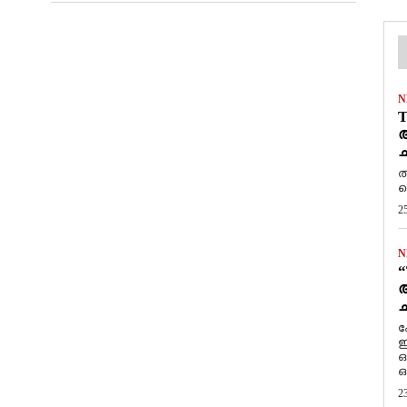
N
T
ആ
ച
ത
ത
2
N
“
ആ
ച
ക
ഇ
ഒ
ഒ
2