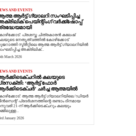
EWS AND EVENTS
ത്മ ആർട്ട് ഗ്യാലറി സംഘടിപ്പിച്ച
ക്രിലിക് പെയിന്റിംഗ് വർക്ക്‌ഷോപ്പ്
്രദ്ധേയമായി
ോഴിക്കോട്: പ്രശസ്ത ചിത്രകാരൻ കലേഷ്
ലയുടെ നേതൃത്വത്തിൽ കോഴിക്കോട്
ുജറാത്തി സ്ട്രീറ്റിലെ ആത്മ ആർട്ട് ഗ്യാലറിയിൽ
ംഘടിപ്പിച്ച അക്രിലിക്...
5th March 2026
EWS AND EVENTS
ആർക്കിടെക്ചറിൽ കലയുടെ
്രസക്തി: ‘ആർട്ട് ഫോർ
ർക്കിടെക്ചർ’ ചർച്ച ആത്മയിൽ
കോഴിക്കോട്: ആത്മ ആർട്ട് ഗ്യാലറിയിലെ 'ഡിയർ
ിൻസെന്റ്' പ്രദർശനത്തിന്റെ രണ്ടാം ദിനമായ
നുവരി 21-ന് ആർക്കിടെക്ചറും കലയും
മ്മിലുള്ള...
3rd January 2026