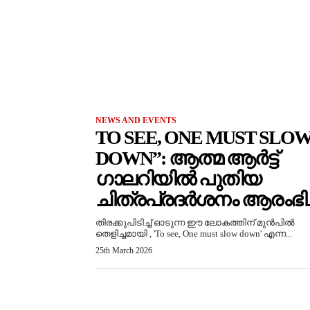
NEWS AND EVENTS
TO SEE, ONE MUST SLO
DOWN”: ആത്മ ആർട്ട്
ഗാലറിയിൽ പുതിയ
ചിത്രപ്രദർശനം ആരംഭിച്
തിരക്കുപിടിച്ച് ഓടുന്ന ഈ ലോകത്തിന് മുൻപിൽ
തെളിച്ചമായി , 'To see, One must slow down' എന്ന...
25th March 2026