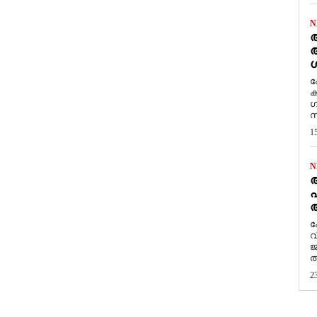
N
ആ
അ
ശ
ക
ക
ഗ
സ
1
N
പ
ആ
​
വ
ജ
ത
2