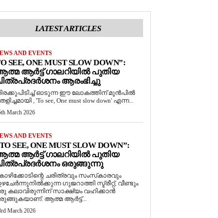
LATEST ARTICLES
EWS AND EVENTS
O SEE, ONE MUST SLOW DOWN”:
ത്മ ആർട്ട് ഗാലറിയിൽ പുതിയ
ിത്രപ്രദർശനം ആരംഭിച്ചു
ിരക്കുപിടിച്ച് ഓടുന്ന ഈ ലോകത്തിന് മുൻപിൽ
െളിച്ചമായി , 'To see, One must slow down' എന്ന...
5th March 2026
EWS AND EVENTS
TO SEE, ONE MUST SLOW DOWN”:
ത്മ ആർട്ട് ഗാലറിയിൽ പുതിയ
ിത്രപ്രദർശനം ഒരുങ്ങുന്നു
ോഴിക്കോടിന്റെ ചരിത്രവും സംസ്‌കാരവും
ഴചേർന്നുനിൽക്കുന്ന ഗുജറാത്തി സ്ട്രീറ്റ്, വീണ്ടും
രു കലാവിരുന്നിന് സാക്ഷ്യം വഹിക്കാൻ
രുങ്ങുകയാണ്. ആത്മ ആർട്ട്...
3rd March 2026