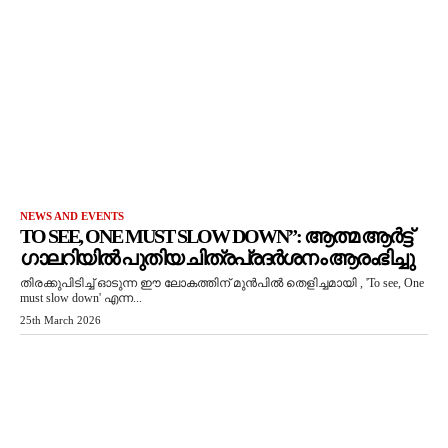
NEWS AND EVENTS
TO SEE, ONE MUST SLOW DOWN”: ആത്മ ആർട്ട്
ഗാലറിയിൽ പുതിയ ചിത്രപ്രദർശനം ആരംഭിച്ചു
തിരക്കുപിടിച്ച് ഓടുന്ന ഈ ലോകത്തിന് മുൻപിൽ തെളിച്ചമായി , 'To see, One
must slow down' എന്ന...
25th March 2026