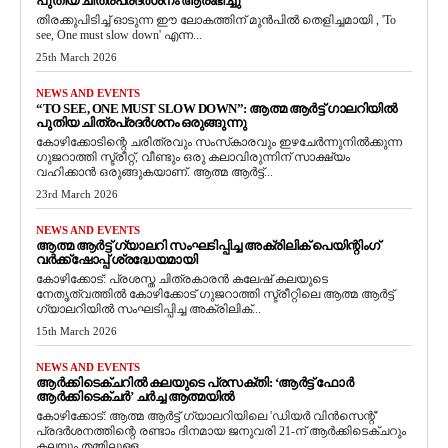
പുതിയ ചിത്രപ്രദർശനം ആരംഭിച്ചു
തിരക്കുപിടിച്ച് ഓടുന്ന ഈ ലോകത്തിന് മുൻപിൽ തെളിച്ചമായി , 'To
see, One must slow down' എന്ന...
25th March 2026
NEWS AND EVENTS
“TO SEE, ONE MUST SLOW DOWN”: ആത്മ ആർട്ട് ഗാലറിയിൽ
പുതിയ ചിത്രപ്രദർശനം ഒരുങ്ങുന്നു
കോഴിക്കോടിന്റെ ചരിത്രവും സംസ്‌കാരവും ഇഴചേർന്നുനിൽക്കുന്ന
ഗുജറാത്തി സ്ട്രീറ്റ്, വീണ്ടും ഒരു കലാവിരുന്നിന് സാക്ഷ്യം
വഹിക്കാൻ ഒരുങ്ങുകയാണ്. ആത്മ ആർട്ട്...
23rd March 2026
NEWS AND EVENTS
ആത്മ ആർട്ട് ഗ്യാലറി സംഘടിപ്പിച്ച അക്രിലിക് പെയിന്റിംഗ്
വർക്ക്‌ഷോപ്പ് ശ്രദ്ധേയമായി
കോഴിക്കോട്: പ്രശസ്ത ചിത്രകാരൻ കലേഷ് കലയുടെ
നേതൃത്വത്തിൽ കോഴിക്കോട് ഗുജറാത്തി സ്ട്രീറ്റിലെ ആത്മ ആർട്ട്
ഗ്യാലറിയിൽ സംഘടിപ്പിച്ച അക്രിലിക്...
15th March 2026
NEWS AND EVENTS
ആർക്കിടെക്ചറിൽ കലയുടെ പ്രസക്തി: ‘ആർട്ട് ഫോർ
ആർക്കിടെക്ചർ’ ചർച്ച ആത്മയിൽ
​കോഴിക്കോട്: ആത്മ ആർട്ട് ഗ്യാലറിയിലെ 'ഡിയർ വിൻസെന്റ്'
പ്രദർശനത്തിന്റെ രണ്ടാം ദിനമായ ജനുവരി 21-ന് ആർക്കിടെക്ചറും
കലയും തമ്മിലുള്ള...