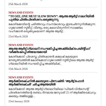
25th March 2026
NEWS AND EVENTS
“TO SEE, ONE MUST SLOW DOWN”: ആത്മ ആർട്ട് ഗാലറിയിൽ
പുതിയ ചിത്രപ്രദർശനം ഒരുങ്ങുന്നു
കോഴിക്കോടിന്റെ ചരിത്രവും സംസ്‌കാരവും ഇഴചേർന്നുനിൽക്കുന്ന
ഗുജറാത്തി സ്ട്രീറ്റ്, വീണ്ടും ഒരു കലാവിരുന്നിന് സാക്ഷ്യം
വഹിക്കാൻ ഒരുങ്ങുകയാണ്. ആത്മ ആർട്ട്...
23rd March 2026
NEWS AND EVENTS
ആത്മ ആർട്ട് ഗ്യാലറി സംഘടിപ്പിച്ച അക്രിലിക് പെയിന്റിംഗ്
വർക്ക്‌ഷോപ്പ് ശ്രദ്ധേയമായി
കോഴിക്കോട്: പ്രശസ്ത ചിത്രകാരൻ കലേഷ് കലയുടെ
നേതൃത്വത്തിൽ കോഴിക്കോട് ഗുജറാത്തി സ്ട്രീറ്റിലെ ആത്മ ആർട്ട്
ഗ്യാലറിയിൽ സംഘടിപ്പിച്ച അക്രിലിക്...
15th March 2026
NEWS AND EVENTS
ആർക്കിടെക്ചറിൽ കലയുടെ പ്രസക്തി: ‘ആർട്ട് ഫോർ
ആർക്കിടെക്ചർ’ ചർച്ച ആത്മയിൽ
​കോഴിക്കോട്: ആത്മ ആർട്ട് ഗ്യാലറിയിലെ 'ഡിയർ വിൻസെന്റ്'
പ്രദർശനത്തിന്റെ രണ്ടാം ദിനമായ ജനുവരി 21-ന് ആർക്കിടെക്ചറും
കലയും തമ്മിലുള്ള...
23rd January 2026