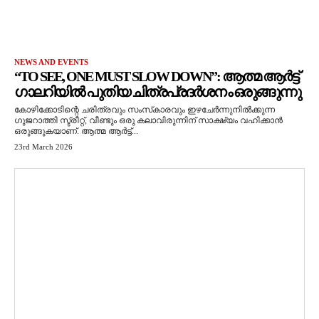
NEWS AND EVENTS
“TO SEE, ONE MUST SLOW DOWN”: ആത്മ ആർട്ട്
ഗാലറിയിൽ പുതിയ ചിത്രപ്രദർശനം ഒരുങ്ങുന്നു
കോഴിക്കോടിന്റെ ചരിത്രവും സംസ്‌കാരവും ഇഴചേർന്നുനിൽക്കുന്ന
ഗുജറാത്തി സ്ട്രീറ്റ്, വീണ്ടും ഒരു കലാവിരുന്നിന് സാക്ഷ്യം വഹിക്കാൻ
ഒരുങ്ങുകയാണ്. ആത്മ ആർട്ട്...
23rd March 2026