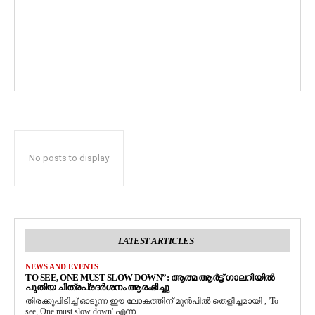
No posts to display
LATEST ARTICLES
NEWS AND EVENTS
TO SEE, ONE MUST SLOW DOWN”: ആത്മ ആർട്ട് ഗാലറിയിൽ
പുതിയ ചിത്രപ്രദർശനം ആരംഭിച്ചു
തിരക്കുപിടിച്ച് ഓടുന്ന ഈ ലോകത്തിന് മുൻപിൽ തെളിച്ചമായി , 'To
see, One must slow down' എന്ന...