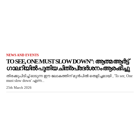
NEWS AND EVENTS
TO SEE, ONE MUST SLOW DOWN”: ആത്മ ആർട്ട്
ഗാലറിയിൽ പുതിയ ചിത്രപ്രദർശനം ആരംഭിച്ചു
തിരക്കുപിടിച്ച് ഓടുന്ന ഈ ലോകത്തിന് മുൻപിൽ തെളിച്ചമായി , 'To see, One
must slow down' എന്ന...
25th March 2026