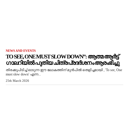
NEWS AND EVENTS
TO SEE, ONE MUST SLOW DOWN”: ആത്മ ആർട്ട്
ഗാലറിയിൽ പുതിയ ചിത്രപ്രദർശനം ആരംഭിച്ചു
തിരക്കുപിടിച്ച് ഓടുന്ന ഈ ലോകത്തിന് മുൻപിൽ തെളിച്ചമായി , 'To see, One
must slow down' എന്ന...
25th March 2026