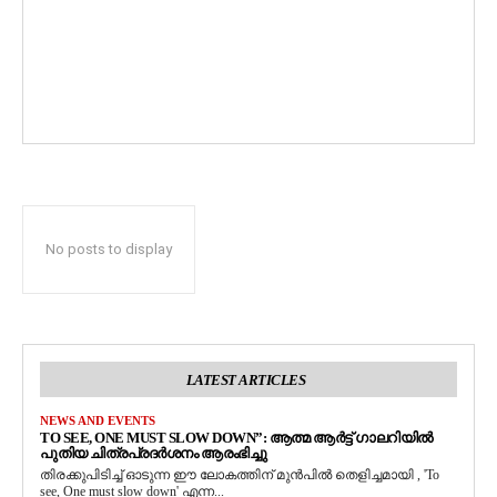
No posts to display
LATEST ARTICLES
NEWS AND EVENTS
TO SEE, ONE MUST SLOW DOWN”: ആത്മ ആർട്ട് ഗാലറിയിൽ
പുതിയ ചിത്രപ്രദർശനം ആരംഭിച്ചു
തിരക്കുപിടിച്ച് ഓടുന്ന ഈ ലോകത്തിന് മുൻപിൽ തെളിച്ചമായി , 'To
see, One must slow down' എന്ന...