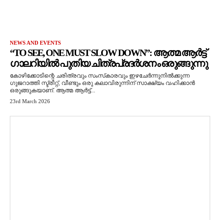
NEWS AND EVENTS
“TO SEE, ONE MUST SLOW DOWN”: ആത്മ ആർട്ട്
ഗാലറിയിൽ പുതിയ ചിത്രപ്രദർശനം ഒരുങ്ങുന്നു
കോഴിക്കോടിന്റെ ചരിത്രവും സംസ്‌കാരവും ഇഴചേർന്നുനിൽക്കുന്ന
ഗുജറാത്തി സ്ട്രീറ്റ്, വീണ്ടും ഒരു കലാവിരുന്നിന് സാക്ഷ്യം വഹിക്കാൻ
ഒരുങ്ങുകയാണ്. ആത്മ ആർട്ട്...
23rd March 2026