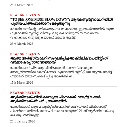
25th March 2026
NEWS AND EVENTS
“TO SEE, ONE MUST SLOW DOWN”: ആത്മ ആർട്ട് ഗാലറിയിൽ
പുതിയ ചിത്രപ്രദർശനം ഒരുങ്ങുന്നു
കോഴിക്കോടിന്റെ ചരിത്രവും സംസ്‌കാരവും ഇഴചേർന്നുനിൽക്കുന്ന
ഗുജറാത്തി സ്ട്രീറ്റ്, വീണ്ടും ഒരു കലാവിരുന്നിന് സാക്ഷ്യം
വഹിക്കാൻ ഒരുങ്ങുകയാണ്. ആത്മ ആർട്ട്...
23rd March 2026
NEWS AND EVENTS
ആത്മ ആർട്ട് ഗ്യാലറി സംഘടിപ്പിച്ച അക്രിലിക് പെയിന്റിംഗ്
വർക്ക്‌ഷോപ്പ് ശ്രദ്ധേയമായി
കോഴിക്കോട്: പ്രശസ്ത ചിത്രകാരൻ കലേഷ് കലയുടെ
നേതൃത്വത്തിൽ കോഴിക്കോട് ഗുജറാത്തി സ്ട്രീറ്റിലെ ആത്മ ആർട്ട്
ഗ്യാലറിയിൽ സംഘടിപ്പിച്ച അക്രിലിക്...
15th March 2026
NEWS AND EVENTS
ആർക്കിടെക്ചറിൽ കലയുടെ പ്രസക്തി: ‘ആർട്ട് ഫോർ
ആർക്കിടെക്ചർ’ ചർച്ച ആത്മയിൽ
​കോഴിക്കോട്: ആത്മ ആർട്ട് ഗ്യാലറിയിലെ 'ഡിയർ വിൻസെന്റ്'
പ്രദർശനത്തിന്റെ രണ്ടാം ദിനമായ ജനുവരി 21-ന് ആർക്കിടെക്ചറും
കലയും തമ്മിലുള്ള...
23rd January 2026