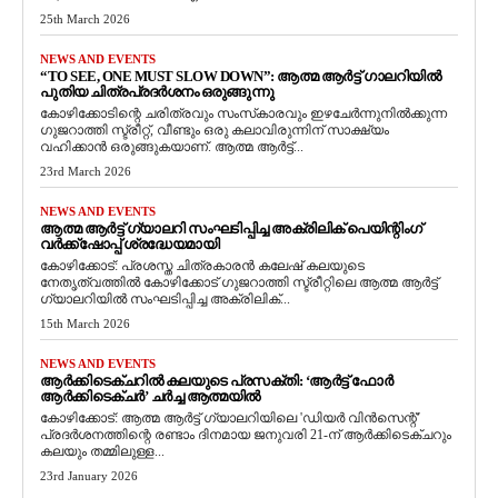
25th March 2026
NEWS AND EVENTS
“TO SEE, ONE MUST SLOW DOWN”: ആത്മ ആർട്ട് ഗാലറിയിൽ
പുതിയ ചിത്രപ്രദർശനം ഒരുങ്ങുന്നു
കോഴിക്കോടിന്റെ ചരിത്രവും സംസ്‌കാരവും ഇഴചേർന്നുനിൽക്കുന്ന
ഗുജറാത്തി സ്ട്രീറ്റ്, വീണ്ടും ഒരു കലാവിരുന്നിന് സാക്ഷ്യം
വഹിക്കാൻ ഒരുങ്ങുകയാണ്. ആത്മ ആർട്ട്...
23rd March 2026
NEWS AND EVENTS
ആത്മ ആർട്ട് ഗ്യാലറി സംഘടിപ്പിച്ച അക്രിലിക് പെയിന്റിംഗ്
വർക്ക്‌ഷോപ്പ് ശ്രദ്ധേയമായി
കോഴിക്കോട്: പ്രശസ്ത ചിത്രകാരൻ കലേഷ് കലയുടെ
നേതൃത്വത്തിൽ കോഴിക്കോട് ഗുജറാത്തി സ്ട്രീറ്റിലെ ആത്മ ആർട്ട്
ഗ്യാലറിയിൽ സംഘടിപ്പിച്ച അക്രിലിക്...
15th March 2026
NEWS AND EVENTS
ആർക്കിടെക്ചറിൽ കലയുടെ പ്രസക്തി: ‘ആർട്ട് ഫോർ
ആർക്കിടെക്ചർ’ ചർച്ച ആത്മയിൽ
​കോഴിക്കോട്: ആത്മ ആർട്ട് ഗ്യാലറിയിലെ 'ഡിയർ വിൻസെന്റ്'
പ്രദർശനത്തിന്റെ രണ്ടാം ദിനമായ ജനുവരി 21-ന് ആർക്കിടെക്ചറും
കലയും തമ്മിലുള്ള...
23rd January 2026