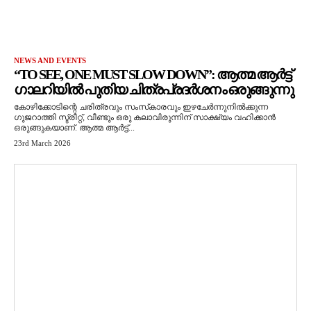
NEWS AND EVENTS
“TO SEE, ONE MUST SLOW DOWN”: ആത്മ ആർട്ട്
ഗാലറിയിൽ പുതിയ ചിത്രപ്രദർശനം ഒരുങ്ങുന്നു
കോഴിക്കോടിന്റെ ചരിത്രവും സംസ്‌കാരവും ഇഴചേർന്നുനിൽക്കുന്ന
ഗുജറാത്തി സ്ട്രീറ്റ്, വീണ്ടും ഒരു കലാവിരുന്നിന് സാക്ഷ്യം വഹിക്കാൻ
ഒരുങ്ങുകയാണ്. ആത്മ ആർട്ട്...
23rd March 2026