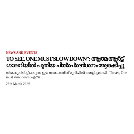
NEWS AND EVENTS
TO SEE, ONE MUST SLOW DOWN”: ആത്മ ആർട്ട്
ഗാലറിയിൽ പുതിയ ചിത്രപ്രദർശനം ആരംഭിച്ചു
തിരക്കുപിടിച്ച് ഓടുന്ന ഈ ലോകത്തിന് മുൻപിൽ തെളിച്ചമായി , 'To see, One
must slow down' എന്ന...
25th March 2026