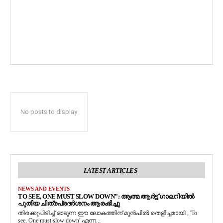
No posts to display
LATEST ARTICLES
NEWS AND EVENTS
TO SEE, ONE MUST SLOW DOWN”: ആത്മ ആർട്ട് ഗാലറിയിൽ
പുതിയ ചിത്രപ്രദർശനം ആരംഭിച്ചു
തിരക്കുപിടിച്ച് ഓടുന്ന ഈ ലോകത്തിന് മുൻപിൽ തെളിച്ചമായി , 'To
see, One must slow down' എന്ന...