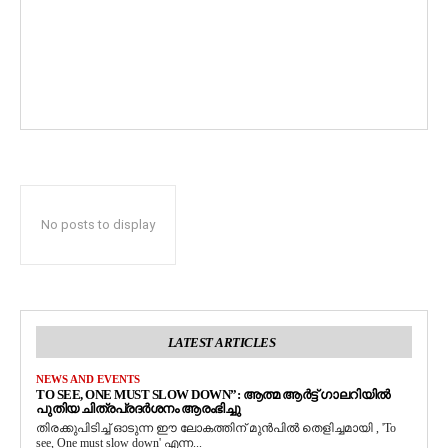
No posts to display
LATEST ARTICLES
NEWS AND EVENTS
TO SEE, ONE MUST SLOW DOWN”: ആത്മ ആർട്ട് ഗാലറിയിൽ
പുതിയ ചിത്രപ്രദർശനം ആരംഭിച്ചു
തിരക്കുപിടിച്ച് ഓടുന്ന ഈ ലോകത്തിന് മുൻപിൽ തെളിച്ചമായി , 'To
see, One must slow down' എന്ന...