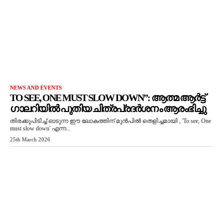
NEWS AND EVENTS
TO SEE, ONE MUST SLOW DOWN”: ആത്മ ആർട്ട്
ഗാലറിയിൽ പുതിയ ചിത്രപ്രദർശനം ആരംഭിച്ചു
തിരക്കുപിടിച്ച് ഓടുന്ന ഈ ലോകത്തിന് മുൻപിൽ തെളിച്ചമായി , 'To see, One
must slow down' എന്ന...
25th March 2026