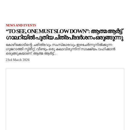
NEWS AND EVENTS
“TO SEE, ONE MUST SLOW DOWN”: ആത്മ ആർട്ട്
ഗാലറിയിൽ പുതിയ ചിത്രപ്രദർശനം ഒരുങ്ങുന്നു
കോഴിക്കോടിന്റെ ചരിത്രവും സംസ്‌കാരവും ഇഴചേർന്നുനിൽക്കുന്ന
ഗുജറാത്തി സ്ട്രീറ്റ്, വീണ്ടും ഒരു കലാവിരുന്നിന് സാക്ഷ്യം വഹിക്കാൻ
ഒരുങ്ങുകയാണ്. ആത്മ ആർട്ട്...
23rd March 2026