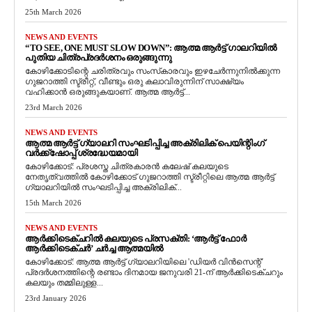
25th March 2026
NEWS AND EVENTS
“TO SEE, ONE MUST SLOW DOWN”: ആത്മ ആർട്ട് ഗാലറിയിൽ
പുതിയ ചിത്രപ്രദർശനം ഒരുങ്ങുന്നു
കോഴിക്കോടിന്റെ ചരിത്രവും സംസ്‌കാരവും ഇഴചേർന്നുനിൽക്കുന്ന
ഗുജറാത്തി സ്ട്രീറ്റ്, വീണ്ടും ഒരു കലാവിരുന്നിന് സാക്ഷ്യം
വഹിക്കാൻ ഒരുങ്ങുകയാണ്. ആത്മ ആർട്ട്...
23rd March 2026
NEWS AND EVENTS
ആത്മ ആർട്ട് ഗ്യാലറി സംഘടിപ്പിച്ച അക്രിലിക് പെയിന്റിംഗ്
വർക്ക്‌ഷോപ്പ് ശ്രദ്ധേയമായി
കോഴിക്കോട്: പ്രശസ്ത ചിത്രകാരൻ കലേഷ് കലയുടെ
നേതൃത്വത്തിൽ കോഴിക്കോട് ഗുജറാത്തി സ്ട്രീറ്റിലെ ആത്മ ആർട്ട്
ഗ്യാലറിയിൽ സംഘടിപ്പിച്ച അക്രിലിക്...
15th March 2026
NEWS AND EVENTS
ആർക്കിടെക്ചറിൽ കലയുടെ പ്രസക്തി: ‘ആർട്ട് ഫോർ
ആർക്കിടെക്ചർ’ ചർച്ച ആത്മയിൽ
​കോഴിക്കോട്: ആത്മ ആർട്ട് ഗ്യാലറിയിലെ 'ഡിയർ വിൻസെന്റ്'
പ്രദർശനത്തിന്റെ രണ്ടാം ദിനമായ ജനുവരി 21-ന് ആർക്കിടെക്ചറും
കലയും തമ്മിലുള്ള...
23rd January 2026