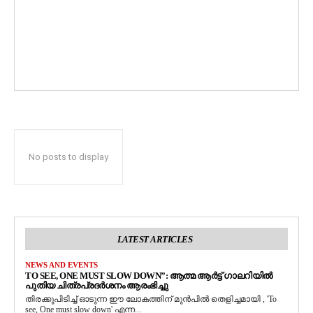
No posts to display
LATEST ARTICLES
NEWS AND EVENTS
TO SEE, ONE MUST SLOW DOWN”: ആത്മ ആർട്ട് ഗാലറിയിൽ
പുതിയ ചിത്രപ്രദർശനം ആരംഭിച്ചു
തിരക്കുപിടിച്ച് ഓടുന്ന ഈ ലോകത്തിന് മുൻപിൽ തെളിച്ചമായി , 'To
see, One must slow down' എന്ന...