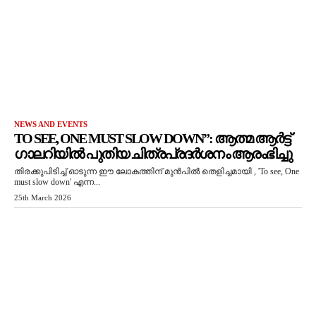
NEWS AND EVENTS
TO SEE, ONE MUST SLOW DOWN”: ആത്മ ആർട്ട്
ഗാലറിയിൽ പുതിയ ചിത്രപ്രദർശനം ആരംഭിച്ചു
തിരക്കുപിടിച്ച് ഓടുന്ന ഈ ലോകത്തിന് മുൻപിൽ തെളിച്ചമായി , 'To see, One
must slow down' എന്ന...
25th March 2026