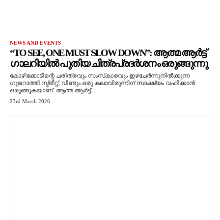
NEWS AND EVENTS
“TO SEE, ONE MUST SLOW DOWN”: ആത്മ ആർട്ട്
ഗാലറിയിൽ പുതിയ ചിത്രപ്രദർശനം ഒരുങ്ങുന്നു
കോഴിക്കോടിന്റെ ചരിത്രവും സംസ്‌കാരവും ഇഴചേർന്നുനിൽക്കുന്ന
ഗുജറാത്തി സ്ട്രീറ്റ്, വീണ്ടും ഒരു കലാവിരുന്നിന് സാക്ഷ്യം വഹിക്കാൻ
ഒരുങ്ങുകയാണ്. ആത്മ ആർട്ട്...
23rd March 2026