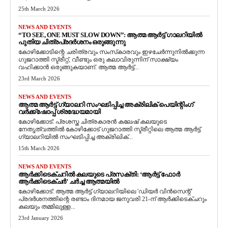
25th March 2026
NEWS AND EVENTS
“TO SEE, ONE MUST SLOW DOWN”: ആത്മ ആർട്ട് ഗാലറിയിൽ
പുതിയ ചിത്രപ്രദർശനം ഒരുങ്ങുന്നു
കോഴിക്കോടിന്റെ ചരിത്രവും സംസ്‌കാരവും ഇഴചേർന്നുനിൽക്കുന്ന
ഗുജറാത്തി സ്ട്രീറ്റ്, വീണ്ടും ഒരു കലാവിരുന്നിന് സാക്ഷ്യം
വഹിക്കാൻ ഒരുങ്ങുകയാണ്. ആത്മ ആർട്ട്...
23rd March 2026
NEWS AND EVENTS
ആത്മ ആർട്ട് ഗ്യാലറി സംഘടിപ്പിച്ച അക്രിലിക് പെയിന്റിംഗ്
വർക്ക്‌ഷോപ്പ് ശ്രദ്ധേയമായി
കോഴിക്കോട്: പ്രശസ്ത ചിത്രകാരൻ കലേഷ് കലയുടെ
നേതൃത്വത്തിൽ കോഴിക്കോട് ഗുജറാത്തി സ്ട്രീറ്റിലെ ആത്മ ആർട്ട്
ഗ്യാലറിയിൽ സംഘടിപ്പിച്ച അക്രിലിക്...
15th March 2026
NEWS AND EVENTS
ആർക്കിടെക്ചറിൽ കലയുടെ പ്രസക്തി: ‘ആർട്ട് ഫോർ
ആർക്കിടെക്ചർ’ ചർച്ച ആത്മയിൽ
​കോഴിക്കോട്: ആത്മ ആർട്ട് ഗ്യാലറിയിലെ 'ഡിയർ വിൻസെന്റ്'
പ്രദർശനത്തിന്റെ രണ്ടാം ദിനമായ ജനുവരി 21-ന് ആർക്കിടെക്ചറും
കലയും തമ്മിലുള്ള...
23rd January 2026