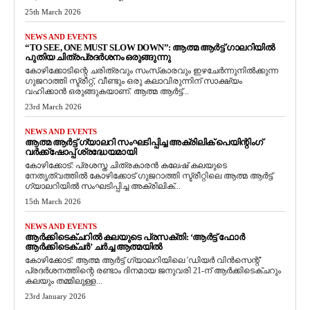
25th March 2026
NEWS AND EVENTS
“TO SEE, ONE MUST SLOW DOWN”: ആത്മ ആർട്ട് ഗാലറിയിൽ
പുതിയ ചിത്രപ്രദർശനം ഒരുങ്ങുന്നു
കോഴിക്കോടിന്റെ ചരിത്രവും സംസ്‌കാരവും ഇഴചേർന്നുനിൽക്കുന്ന
ഗുജറാത്തി സ്ട്രീറ്റ്, വീണ്ടും ഒരു കലാവിരുന്നിന് സാക്ഷ്യം
വഹിക്കാൻ ഒരുങ്ങുകയാണ്. ആത്മ ആർട്ട്...
23rd March 2026
NEWS AND EVENTS
ആത്മ ആർട്ട് ഗ്യാലറി സംഘടിപ്പിച്ച അക്രിലിക് പെയിന്റിംഗ്
വർക്ക്‌ഷോപ്പ് ശ്രദ്ധേയമായി
കോഴിക്കോട്: പ്രശസ്ത ചിത്രകാരൻ കലേഷ് കലയുടെ
നേതൃത്വത്തിൽ കോഴിക്കോട് ഗുജറാത്തി സ്ട്രീറ്റിലെ ആത്മ ആർട്ട്
ഗ്യാലറിയിൽ സംഘടിപ്പിച്ച അക്രിലിക്...
15th March 2026
NEWS AND EVENTS
ആർക്കിടെക്ചറിൽ കലയുടെ പ്രസക്തി: ‘ആർട്ട് ഫോർ
ആർക്കിടെക്ചർ’ ചർച്ച ആത്മയിൽ
​കോഴിക്കോട്: ആത്മ ആർട്ട് ഗ്യാലറിയിലെ 'ഡിയർ വിൻസെന്റ്'
പ്രദർശനത്തിന്റെ രണ്ടാം ദിനമായ ജനുവരി 21-ന് ആർക്കിടെക്ചറും
കലയും തമ്മിലുള്ള...
23rd January 2026