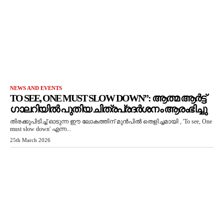
NEWS AND EVENTS
TO SEE, ONE MUST SLOW DOWN”: ആത്മ ആർട്ട്
ഗാലറിയിൽ പുതിയ ചിത്രപ്രദർശനം ആരംഭിച്ചു
തിരക്കുപിടിച്ച് ഓടുന്ന ഈ ലോകത്തിന് മുൻപിൽ തെളിച്ചമായി , 'To see, One
must slow down' എന്ന...
25th March 2026