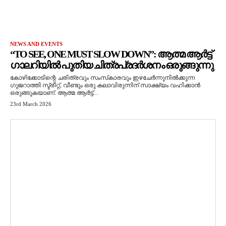
NEWS AND EVENTS
“TO SEE, ONE MUST SLOW DOWN”: ആത്മ ആർട്ട്
ഗാലറിയിൽ പുതിയ ചിത്രപ്രദർശനം ഒരുങ്ങുന്നു
കോഴിക്കോടിന്റെ ചരിത്രവും സംസ്‌കാരവും ഇഴചേർന്നുനിൽക്കുന്ന
ഗുജറാത്തി സ്ട്രീറ്റ്, വീണ്ടും ഒരു കലാവിരുന്നിന് സാക്ഷ്യം വഹിക്കാൻ
ഒരുങ്ങുകയാണ്. ആത്മ ആർട്ട്...
23rd March 2026