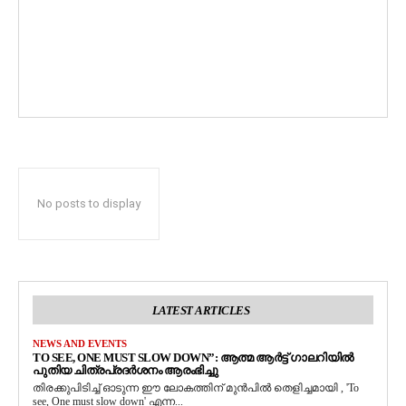
No posts to display
LATEST ARTICLES
NEWS AND EVENTS
TO SEE, ONE MUST SLOW DOWN”: ആത്മ ആർട്ട് ഗാലറിയിൽ
പുതിയ ചിത്രപ്രദർശനം ആരംഭിച്ചു
തിരക്കുപിടിച്ച് ഓടുന്ന ഈ ലോകത്തിന് മുൻപിൽ തെളിച്ചമായി , 'To
see, One must slow down' എന്ന...