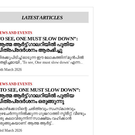
LATEST ARTICLES
EWS AND EVENTS
O SEE, ONE MUST SLOW DOWN”:
ത്മ ആർട്ട് ഗാലറിയിൽ പുതിയ
ിത്രപ്രദർശനം ആരംഭിച്ചു
ിരക്കുപിടിച്ച് ഓടുന്ന ഈ ലോകത്തിന് മുൻപിൽ
െളിച്ചമായി , 'To see, One must slow down' എന്ന...
5th March 2026
EWS AND EVENTS
TO SEE, ONE MUST SLOW DOWN”:
ത്മ ആർട്ട് ഗാലറിയിൽ പുതിയ
ിത്രപ്രദർശനം ഒരുങ്ങുന്നു
ോഴിക്കോടിന്റെ ചരിത്രവും സംസ്‌കാരവും
ഴചേർന്നുനിൽക്കുന്ന ഗുജറാത്തി സ്ട്രീറ്റ്, വീണ്ടും
രു കലാവിരുന്നിന് സാക്ഷ്യം വഹിക്കാൻ
രുങ്ങുകയാണ്. ആത്മ ആർട്ട്...
3rd March 2026