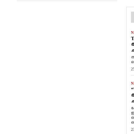
N
T
ആ
ച
ത
ത
2
N
“
ആ
ച
ക
ഇ
ഒ
ഒ
2