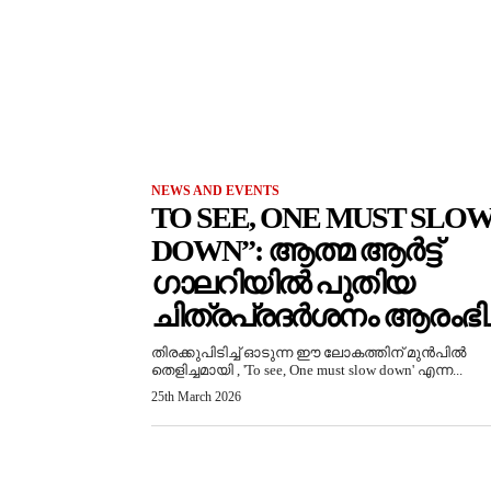
NEWS AND EVENTS
TO SEE, ONE MUST SLO
DOWN”: ആത്മ ആർട്ട്
ഗാലറിയിൽ പുതിയ
ചിത്രപ്രദർശനം ആരംഭിച്
തിരക്കുപിടിച്ച് ഓടുന്ന ഈ ലോകത്തിന് മുൻപിൽ
തെളിച്ചമായി , 'To see, One must slow down' എന്ന...
25th March 2026