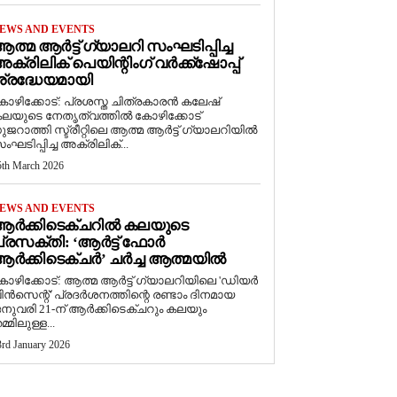
EWS AND EVENTS
ത്മ ആർട്ട് ഗ്യാലറി സംഘടിപ്പിച്ച
ക്രിലിക് പെയിന്റിംഗ് വർക്ക്‌ഷോപ്പ്
്രദ്ധേയമായി
ോഴിക്കോട്: പ്രശസ്ത ചിത്രകാരൻ കലേഷ്
ലയുടെ നേതൃത്വത്തിൽ കോഴിക്കോട്
ുജറാത്തി സ്ട്രീറ്റിലെ ആത്മ ആർട്ട് ഗ്യാലറിയിൽ
ംഘടിപ്പിച്ച അക്രിലിക്...
5th March 2026
EWS AND EVENTS
ആർക്കിടെക്ചറിൽ കലയുടെ
്രസക്തി: ‘ആർട്ട് ഫോർ
ർക്കിടെക്ചർ’ ചർച്ച ആത്മയിൽ
കോഴിക്കോട്: ആത്മ ആർട്ട് ഗ്യാലറിയിലെ 'ഡിയർ
ിൻസെന്റ്' പ്രദർശനത്തിന്റെ രണ്ടാം ദിനമായ
നുവരി 21-ന് ആർക്കിടെക്ചറും കലയും
മ്മിലുള്ള...
3rd January 2026