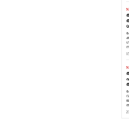
N
ആ
അ
ശ
ക
ക
ഗ
സ
1
N
പ
ആ
​
വ
ജ
ത
2